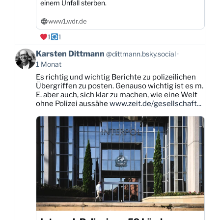
einem Unfall sterben.
www1.wdr.de
1
1
Beitrag
Karsten Dittmann
@dittmann.bsky.social
von
1 Monat
Karsten
Es richtig und wichtig Berichte zu polizeilichen
Dittmann
Übergriffen zu posten. Genauso wichtig ist es m.
auf
E. aber auch, sich klar zu machen, wie eine Welt
Bluesky
ohne Polizei aussähe
www.zeit.de/gesellschaft...
ansehen