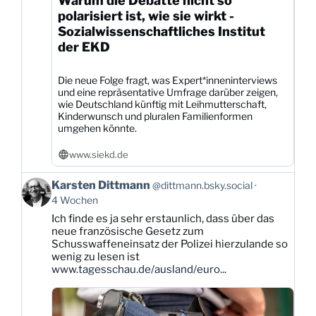
Warum die Debatte nicht so
polarisiert ist, wie sie wirkt -
Sozialwissenschaftliches Institut
der EKD
Die neue Folge fragt, was Expert*inneninterviews
und eine repräsentative Umfrage darüber zeigen,
wie Deutschland künftig mit Leihmutterschaft,
Kinderwunsch und pluralen Familienformen
umgehen könnte.
www.siekd.de
Beitrag
Karsten Dittmann
@dittmann.bsky.social
von
4 Wochen
Karsten
Ich finde es ja sehr erstaunlich, dass über das
Dittmann
neue französische Gesetz zum
auf
Schusswaffeneinsatz der Polizei hierzulande so
Bluesky
wenig zu lesen ist
ansehen
www.tagesschau.de/ausland/euro...