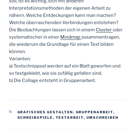
soll, ist es wichtig, sich mit anderen
Interpretationsmethoden der eigenen Arbeit zu
nähern. Welche Entdeckungen kann man machen?
Welche überraschenden Verbindungen entstehen?
Die Beobachtungen lassen sich in einem
Cluster
oder
systematischer in einer
Mindmap
zusammentragen,
die wiederum die Grundlage für einen Text bilden
können.
Varianten:
a) Textschnippsel werden auf ein Blatt geworfen und
so festgeklebt, wie sie zufällig gefallen sind.
b) Die Collage entsteht in Gruppenarbeit.
KATEGORIEN
GRAFISCHES GESTALTEN
,
GRUPPENARBEIT
,
SCHREIBSPIELE
,
TEXTARBEIT
,
UMSCHREIBEN