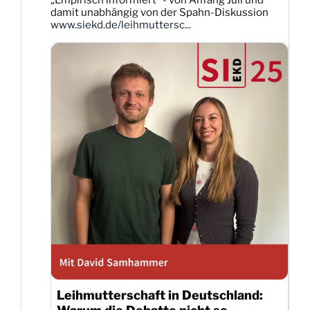
„Empirisch informiert“ - von Anfang Juli und
Bluesky
damit unabhängig von der Spahn-Diskussion
ansehen
www.siekd.de/leihmuttersc...
Leihmutterschaft in Deutschland: