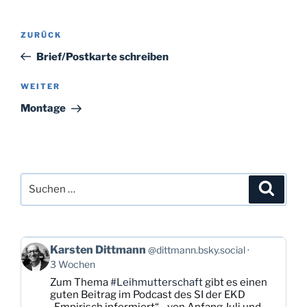
Beitragsnavigation
Vorheriger
ZURÜCK
Beitrag
Brief/Postkarte schreiben
Nächster
WEITER
Beitrag
Montage
Suchen
Suche
nach:
Beitrag
Karsten Dittmann
@dittmann.bsky.social
von
3 Wochen
Karsten
Zum Thema
#Leihmutterschaft
gibt es einen
Dittmann
guten Beitrag im Podcast des SI der EKD
auf