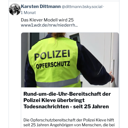
Beitrag
Karsten Dittmann
@dittmann.bsky.social
von
1 Monat
Karsten
Das Klever Modell wird 25
Dittmann
www1.wdr.de/nrw/niederrh...
auf
Bluesky
ansehen
Rund-um-die-Uhr-Bereitschaft der
Polizei Kleve überbringt
Todesnachrichten - seit 25 Jahren
Die Opferschutzbereitschaft der Polizei Kleve hilft
seit 25 Jahren Angehörigen von Menschen, die bei