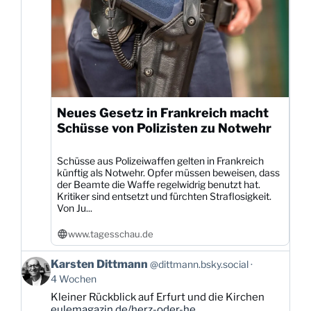
Neues Gesetz in Frankreich macht
Schüsse von Polizisten zu Notwehr
Schüsse aus Polizeiwaffen gelten in Frankreich
künftig als Notwehr. Opfer müssen beweisen, dass
der Beamte die Waffe regelwidrig benutzt hat.
Kritiker sind entsetzt und fürchten Straflosigkeit.
Von Ju...
www.tagesschau.de
Beitrag
Karsten Dittmann
@dittmann.bsky.social
von
4 Wochen
Karsten
Kleiner Rückblick auf Erfurt und die Kirchen
Dittmann
eulemagazin.de/herz-oder-he...