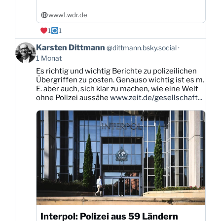
www1.wdr.de
1
1
Beitrag
Karsten Dittmann
@dittmann.bsky.social
von
1 Monat
Karsten
Es richtig und wichtig Berichte zu polizeilichen
Dittmann
Übergriffen zu posten. Genauso wichtig ist es m.
auf
E. aber auch, sich klar zu machen, wie eine Welt
Bluesky
ohne Polizei aussähe
www.zeit.de/gesellschaft...
ansehen
Interpol: Polizei aus 59 Ländern