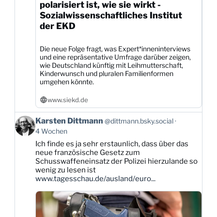
polarisiert ist, wie sie wirkt -
Sozialwissenschaftliches Institut
der EKD
Die neue Folge fragt, was Expert*inneninterviews
und eine repräsentative Umfrage darüber zeigen,
wie Deutschland künftig mit Leihmutterschaft,
Kinderwunsch und pluralen Familienformen
umgehen könnte.
www.siekd.de
Beitrag
Karsten Dittmann
@dittmann.bsky.social
von
4 Wochen
Karsten
Ich finde es ja sehr erstaunlich, dass über das
Dittmann
neue französische Gesetz zum
auf
Schusswaffeneinsatz der Polizei hierzulande so
Bluesky
wenig zu lesen ist
ansehen
www.tagesschau.de/ausland/euro...