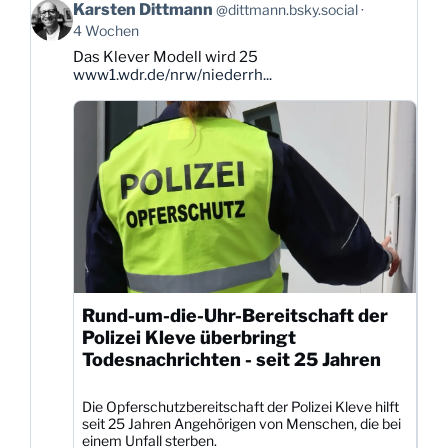
Beitrag
Karsten Dittmann
@dittmann.bsky.social
von
4 Wochen
Karsten
Das Klever Modell wird 25
Dittmann
www1.wdr.de/nrw/niederrh...
auf
Bluesky
ansehen
Rund-um-die-Uhr-Bereitschaft der
Polizei Kleve überbringt
Todesnachrichten - seit 25 Jahren
Die Opferschutzbereitschaft der Polizei Kleve hilft
seit 25 Jahren Angehörigen von Menschen, die bei
einem Unfall sterben.