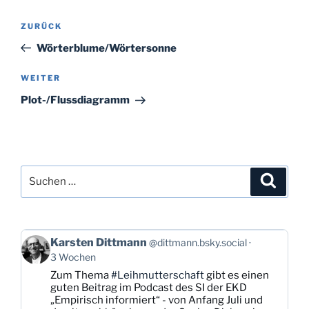
Beitragsnavigation
Vorheriger
ZURÜCK
Beitrag
Wörterblume/Wörtersonne
Nächster
WEITER
Beitrag
Plot-/Flussdiagramm
Suchen
Suche
nach:
Beitrag
Karsten Dittmann
@dittmann.bsky.social
von
3 Wochen
Karsten
Zum Thema
#Leihmutterschaft
gibt es einen
Dittmann
guten Beitrag im Podcast des SI der EKD
auf
„Empirisch informiert“ - von Anfang Juli und
Bluesky