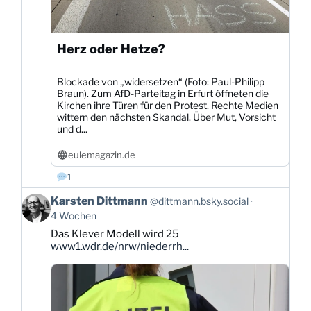
Herz oder Hetze?
Blockade von „widersetzen“ (Foto: Paul-Philipp
Braun). Zum AfD-Parteitag in Erfurt öffneten die
Kirchen ihre Türen für den Protest. Rechte Medien
wittern den nächsten Skandal. Über Mut, Vorsicht
und d...
eulemagazin.de
1
Beitrag
Karsten Dittmann
@dittmann.bsky.social
von
4 Wochen
Karsten
Das Klever Modell wird 25
Dittmann
www1.wdr.de/nrw/niederrh...
auf
Bluesky
ansehen