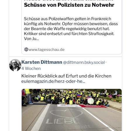
Schüsse von Polizisten zu Notwehr
Schüsse aus Polizeiwaffen gelten in Frankreich
künftig als Notwehr. Opfer müssen beweisen, dass
der Beamte die Waffe regelwidrig benutzt hat.
Kritiker sind entsetzt und fürchten Straflosigkeit.
Von Ju...
www.tagesschau.de
Beitrag
Karsten Dittmann
@dittmann.bsky.social
von
4 Wochen
Karsten
Kleiner Rückblick auf Erfurt und die Kirchen
Dittmann
eulemagazin.de/herz-oder-he...
auf
Bluesky
ansehen