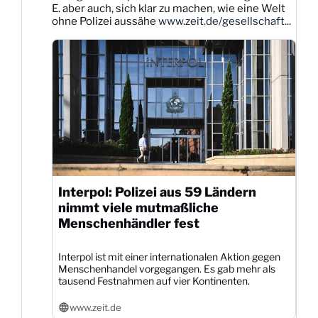
E. aber auch, sich klar zu machen, wie eine Welt
Bluesky
ohne Polizei aussähe
www.zeit.de/gesellschaft...
ansehen
Interpol: Polizei aus 59 Ländern
nimmt viele mutmaßliche
Menschenhändler fest
Interpol ist mit einer internationalen Aktion gegen
Menschenhandel vorgegangen. Es gab mehr als
tausend Festnahmen auf vier Kontinenten.
www.zeit.de