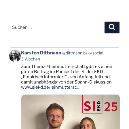
Suchen
Suche
nach:
Beitrag
Karsten Dittmann
@dittmann.bsky.social
von
3 Wochen
Karsten
Zum Thema
#Leihmutterschaft
gibt es einen
Dittmann
guten Beitrag im Podcast des SI der EKD
auf
„Empirisch informiert“ - von Anfang Juli und
Bluesky
damit unabhängig von der Spahn-Diskussion
ansehen
www.siekd.de/leihmuttersc...