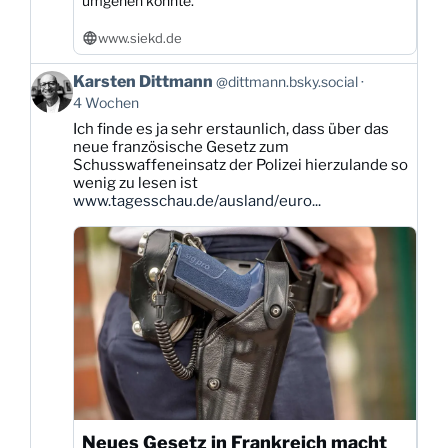
umgehen könnte.
www.siekd.de
Beitrag
Karsten Dittmann
@dittmann.bsky.social
von
4 Wochen
Karsten
Ich finde es ja sehr erstaunlich, dass über das
Dittmann
neue französische Gesetz zum
auf
Schusswaffeneinsatz der Polizei hierzulande so
Bluesky
wenig zu lesen ist
ansehen
www.tagesschau.de/ausland/euro...
Neues Gesetz in Frankreich macht