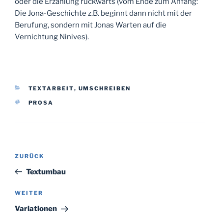
oder die Erzählung rückwärts (vom Ende zum Anfang:
Die Jona-Geschichte z.B. beginnt dann nicht mit der
Berufung, sondern mit Jonas Warten auf die
Vernichtung Ninives).
KATEGORIEN
TEXTARBEIT
,
UMSCHREIBEN
SCHLAGWÖRTER
PROSA
Beitragsnavigation
Vorheriger
ZURÜCK
Beitrag
Textumbau
Nächster
WEITER
Beitrag
Variationen