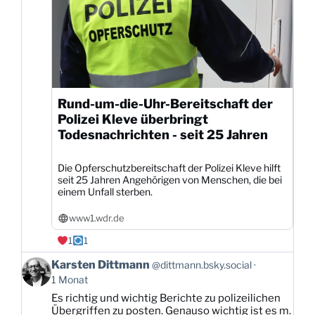
Rund-um-die-Uhr-Bereitschaft der
Polizei Kleve überbringt
Todesnachrichten - seit 25 Jahren
Die Opferschutzbereitschaft der Polizei Kleve hilft
seit 25 Jahren Angehörigen von Menschen, die bei
einem Unfall sterben.
www1.wdr.de
1
1
Beitrag
Karsten Dittmann
@dittmann.bsky.social
von
1 Monat
Karsten
Es richtig und wichtig Berichte zu polizeilichen
Dittmann
Übergriffen zu posten. Genauso wichtig ist es m.
auf