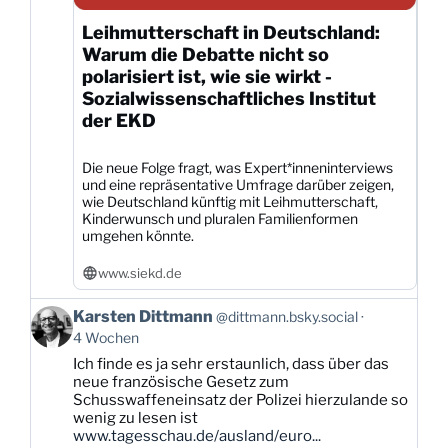
Leihmutterschaft in Deutschland:
Warum die Debatte nicht so
polarisiert ist, wie sie wirkt -
Sozialwissenschaftliches Institut
der EKD
Die neue Folge fragt, was Expert*inneninterviews
und eine repräsentative Umfrage darüber zeigen,
wie Deutschland künftig mit Leihmutterschaft,
Kinderwunsch und pluralen Familienformen
umgehen könnte.
www.siekd.de
Beitrag
Karsten Dittmann
@dittmann.bsky.social
von
4 Wochen
Karsten
Ich finde es ja sehr erstaunlich, dass über das
Dittmann
neue französische Gesetz zum
auf
Schusswaffeneinsatz der Polizei hierzulande so
Bluesky
wenig zu lesen ist
ansehen
www.tagesschau.de/ausland/euro...