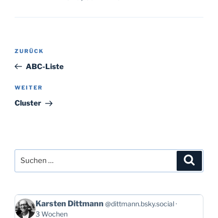
Beitragsnavigation
Vorheriger
ZURÜCK
Beitrag
ABC-Liste
Nächster
WEITER
Beitrag
Cluster
Suchen
Suche
nach:
Beitrag
Karsten Dittmann
@dittmann.bsky.social
von
3 Wochen