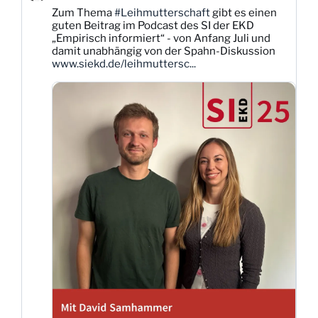
Karsten
Zum Thema
#Leihmutterschaft
gibt es einen
Dittmann
guten Beitrag im Podcast des SI der EKD
auf
„Empirisch informiert“ - von Anfang Juli und
Bluesky
damit unabhängig von der Spahn-Diskussion
ansehen
www.siekd.de/leihmuttersc...