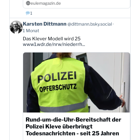
eulemagazin.de
1
Beitrag
Karsten Dittmann
@dittmann.bsky.social
von
1 Monat
Karsten
Das Klever Modell wird 25
Dittmann
www1.wdr.de/nrw/niederrh...
auf
Bluesky
ansehen
Rund-um-die-Uhr-Bereitschaft der
Polizei Kleve überbringt
Todesnachrichten - seit 25 Jahren