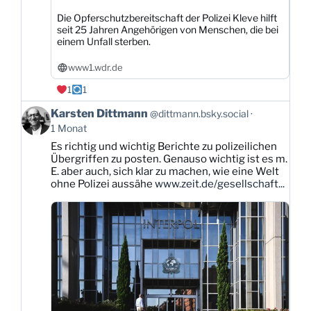
Die Opferschutzbereitschaft der Polizei Kleve hilft
seit 25 Jahren Angehörigen von Menschen, die bei
einem Unfall sterben.
www1.wdr.de
1
1
Beitrag
Karsten Dittmann
@dittmann.bsky.social
von
1 Monat
Karsten
Es richtig und wichtig Berichte zu polizeilichen
Dittmann
Übergriffen zu posten. Genauso wichtig ist es m.
auf
E. aber auch, sich klar zu machen, wie eine Welt
Bluesky
ohne Polizei aussähe
www.zeit.de/gesellschaft...
ansehen