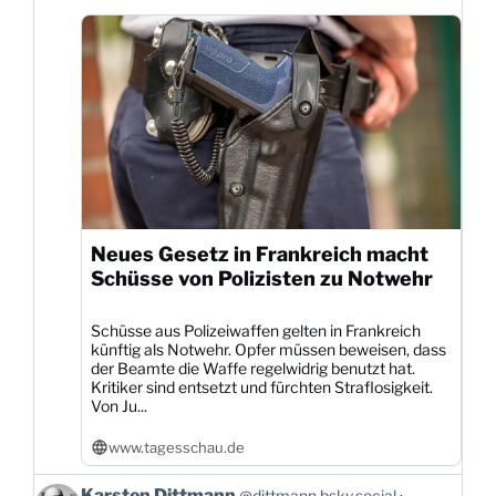
Neues Gesetz in Frankreich macht
Schüsse von Polizisten zu Notwehr
Schüsse aus Polizeiwaffen gelten in Frankreich
künftig als Notwehr. Opfer müssen beweisen, dass
der Beamte die Waffe regelwidrig benutzt hat.
Kritiker sind entsetzt und fürchten Straflosigkeit.
Von Ju...
www.tagesschau.de
Beitrag
Karsten Dittmann
@dittmann.bsky.social