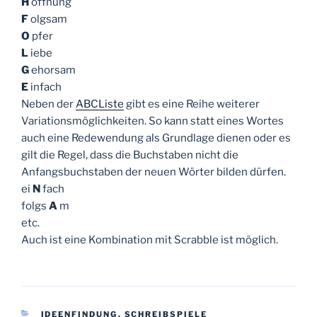
H
offnung
F
olgsam
O
pfer
L
iebe
G
ehorsam
E
infach
Neben der
ABCListe
gibt es eine Reihe weiterer
Variationsmöglichkeiten. So kann statt eines Wortes
auch eine Redewendung als Grundlage dienen oder es
gilt die Regel, dass die Buchstaben nicht die
Anfangsbuchstaben der neuen Wörter bilden dürfen.
ei
N
fach
folgs
A
m
etc.
Auch ist eine Kombination mit Scrabble ist möglich.
KATEGORIEN
IDEENFINDUNG
,
SCHREIBSPIELE