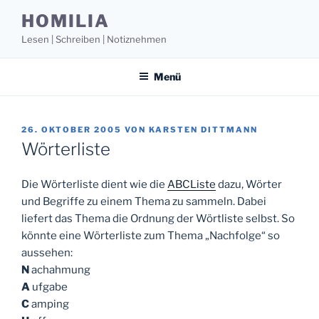
Zum
HOMILIA
Inhalt
Lesen | Schreiben | Notiznehmen
springen
Menü
VERÖFFENTLICHT
26. OKTOBER 2005
VON
KARSTEN DITTMANN
AM
Wörterliste
Die Wörterliste dient wie die
ABCListe
dazu, Wörter
und Begriffe zu einem Thema zu sammeln. Dabei
liefert das Thema die Ordnung der Wörtliste selbst. So
könnte eine Wörterliste zum Thema „Nachfolge“ so
aussehen:
N
achahmung
A
ufgabe
C
amping