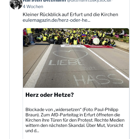
von
4 Wochen
Karsten
Kleiner Rückblick auf Erfurt und die Kirchen
Dittmann
eulemagazin.de/herz-oder-he...
auf
Bluesky
ansehen
Herz oder Hetze?
Blockade von „widersetzen“ (Foto: Paul-Philipp
Braun). Zum AfD-Parteitag in Erfurt öffneten die
Kirchen ihre Türen für den Protest. Rechte Medien
wittern den nächsten Skandal. Über Mut, Vorsicht
und d...