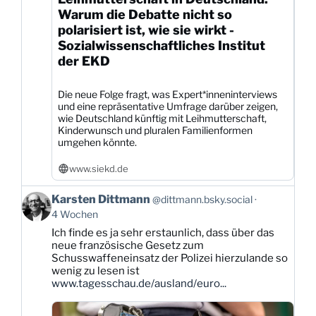
Warum die Debatte nicht so
polarisiert ist, wie sie wirkt -
Sozialwissenschaftliches Institut
der EKD
Die neue Folge fragt, was Expert*inneninterviews
und eine repräsentative Umfrage darüber zeigen,
wie Deutschland künftig mit Leihmutterschaft,
Kinderwunsch und pluralen Familienformen
umgehen könnte.
www.siekd.de
Beitrag
Karsten Dittmann
@dittmann.bsky.social
von
4 Wochen
Karsten
Ich finde es ja sehr erstaunlich, dass über das
Dittmann
neue französische Gesetz zum
auf
Schusswaffeneinsatz der Polizei hierzulande so
Bluesky
wenig zu lesen ist
ansehen
www.tagesschau.de/ausland/euro...