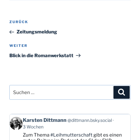
Beitragsnavigation
Vorheriger
ZURÜCK
Beitrag
Zeitungsmeldung
Nächster
WEITER
Beitrag
Blick in die Romanwerkstatt
Suchen
Suche
nach:
Beitrag
Karsten Dittmann
@dittmann.bsky.social
von
3 Wochen
Karsten
Zum Thema
#Leihmutterschaft
gibt es einen
Dittmann