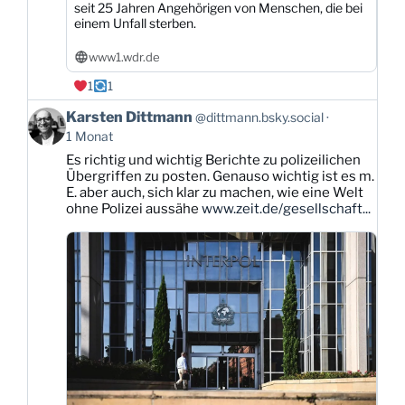
seit 25 Jahren Angehörigen von Menschen, die bei
einem Unfall sterben.
www1.wdr.de
1
1
Beitrag
Karsten Dittmann
@dittmann.bsky.social
von
1 Monat
Karsten
Es richtig und wichtig Berichte zu polizeilichen
Dittmann
Übergriffen zu posten. Genauso wichtig ist es m.
auf
E. aber auch, sich klar zu machen, wie eine Welt
Bluesky
ohne Polizei aussähe
www.zeit.de/gesellschaft...
ansehen