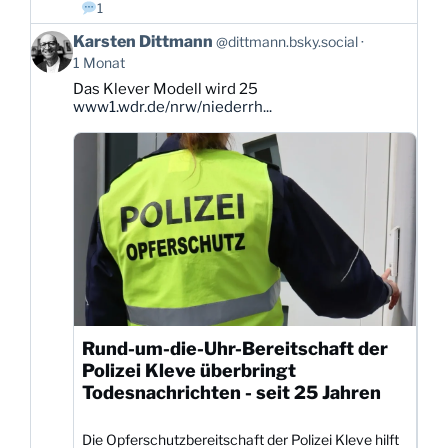
1
Beitrag
Karsten Dittmann
@dittmann.bsky.social
von
1 Monat
Karsten
Das Klever Modell wird 25
Dittmann
www1.wdr.de/nrw/niederrh...
auf
Bluesky
ansehen
Rund-um-die-Uhr-Bereitschaft der
Polizei Kleve überbringt
Todesnachrichten - seit 25 Jahren
Die Opferschutzbereitschaft der Polizei Kleve hilft