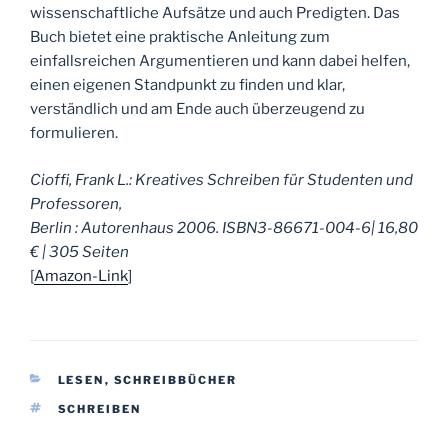
wissenschaftliche Aufsätze und auch Predigten. Das
Buch bietet eine praktische Anleitung zum
einfallsreichen Argumentieren und kann dabei helfen,
einen eigenen Standpunkt zu finden und klar,
verständlich und am Ende auch überzeugend zu
formulieren.
Cioffi, Frank L.: Kreatives Schreiben für Studenten und
Professoren,
Berlin : Autorenhaus 2006. ISBN3-86671-004-6| 16,80
€ | 305 Seiten
[
Amazon-Link
]
KATEGORIEN
LESEN
,
SCHREIBBÜCHER
SCHLAGWÖRTER
SCHREIBEN