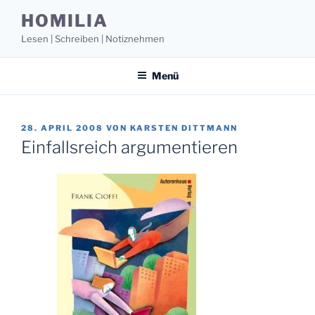
Zum
HOMILIA
Inhalt
Lesen | Schreiben | Notiznehmen
springen
Menü
VERÖFFENTLICHT
28. APRIL 2008
VON
KARSTEN DITTMANN
AM
Einfallsreich argumentieren