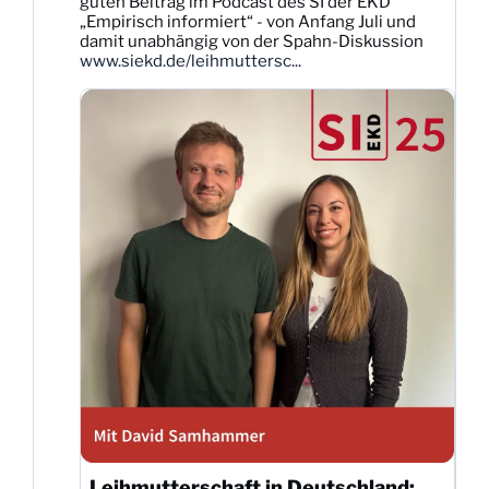
guten Beitrag im Podcast des SI der EKD
auf
„Empirisch informiert“ - von Anfang Juli und
Bluesky
damit unabhängig von der Spahn-Diskussion
ansehen
www.siekd.de/leihmuttersc...
Leihmutterschaft in Deutschland: