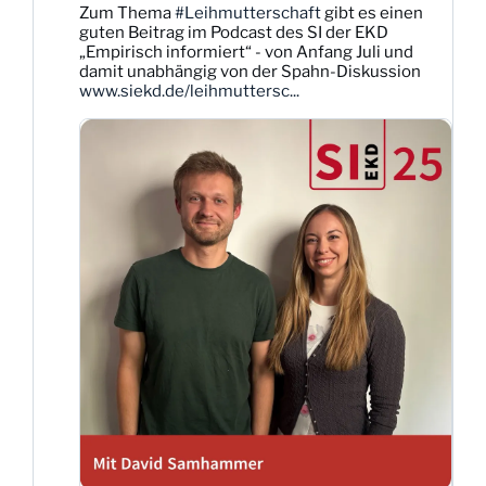
Zum Thema
#Leihmutterschaft
gibt es einen
Dittmann
guten Beitrag im Podcast des SI der EKD
auf
„Empirisch informiert“ - von Anfang Juli und
Bluesky
damit unabhängig von der Spahn-Diskussion
ansehen
www.siekd.de/leihmuttersc...