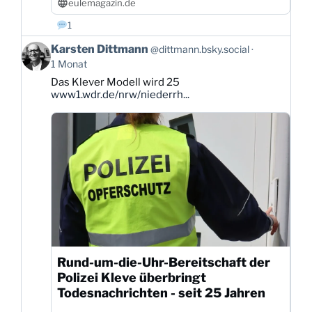
eulemagazin.de
1
Beitrag
Karsten Dittmann
@dittmann.bsky.social
von
1 Monat
Karsten
Das Klever Modell wird 25
Dittmann
www1.wdr.de/nrw/niederrh...
auf
Bluesky
ansehen
Rund-um-die-Uhr-Bereitschaft der
Polizei Kleve überbringt
Todesnachrichten - seit 25 Jahren