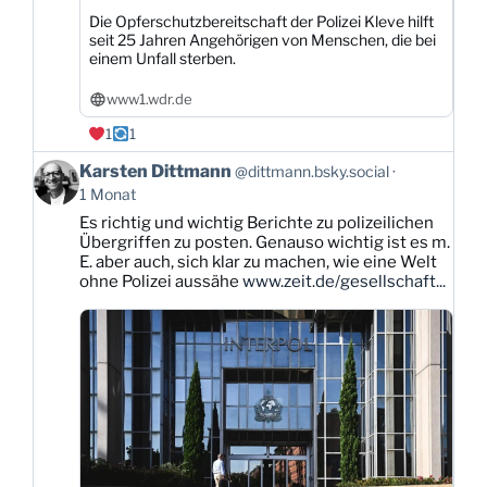
Die Opferschutzbereitschaft der Polizei Kleve hilft
seit 25 Jahren Angehörigen von Menschen, die bei
einem Unfall sterben.
www1.wdr.de
1
1
Beitrag
Karsten Dittmann
@dittmann.bsky.social
von
1 Monat
Karsten
Es richtig und wichtig Berichte zu polizeilichen
Dittmann
Übergriffen zu posten. Genauso wichtig ist es m.
auf
E. aber auch, sich klar zu machen, wie eine Welt
Bluesky
ohne Polizei aussähe
www.zeit.de/gesellschaft...
ansehen