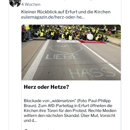
von
4 Wochen
Karsten
Kleiner Rückblick auf Erfurt und die Kirchen
Dittmann
eulemagazin.de/herz-oder-he...
auf
Bluesky
ansehen
Herz oder Hetze?
Blockade von „widersetzen“ (Foto: Paul-Philipp
Braun). Zum AfD-Parteitag in Erfurt öffneten die
Kirchen ihre Türen für den Protest. Rechte Medien
wittern den nächsten Skandal. Über Mut, Vorsicht
und d...