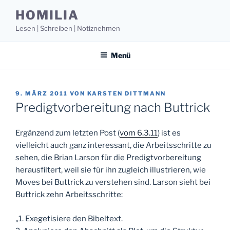
Zum
HOMILIA
Inhalt
Lesen | Schreiben | Notiznehmen
springen
Menü
VERÖFFENTLICHT
9. MÄRZ 2011
VON
KARSTEN DITTMANN
AM
Predigtvorbereitung nach Buttrick
Ergänzend zum letzten Post (
vom 6.3.11
) ist es
vielleicht auch ganz interessant, die Arbeitsschritte zu
sehen, die Brian Larson für die Predigtvorbereitung
herausfiltert, weil sie für ihn zugleich illustrieren, wie
Moves bei Buttrick zu verstehen sind.
Larson sieht bei
Buttrick zehn Arbeitsschritte:
„1. Exegetisiere den Bibeltext.