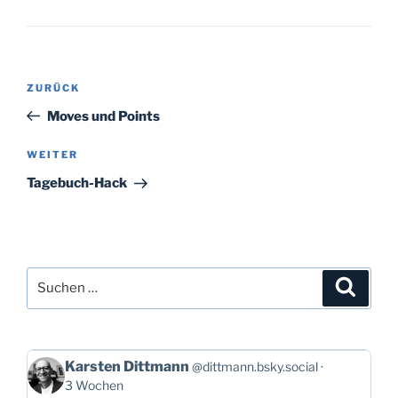
Beitragsnavigation
Vorheriger
ZURÜCK
Beitrag
Moves und Points
Nächster
WEITER
Beitrag
Tagebuch-Hack
Suchen
Suche
nach:
Beitrag
Karsten Dittmann
@dittmann.bsky.social
von
3 Wochen
Karsten