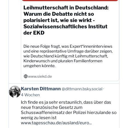
Leihmutterschaft in Deutschland:
Warum die Debatte nicht so
polarisiert ist, wie sie wirkt -
Sozialwissenschaftliches Institut
der EKD
Die neue Folge fragt, was Expert*inneninterviews
und eine repräsentative Umfrage darüber zeigen,
wie Deutschland künftig mit Leihmutterschaft,
Kinderwunsch und pluralen Familienformen
umgehen könnte.
www.siekd.de
Beitrag
Karsten Dittmann
@dittmann.bsky.social
von
4 Wochen
Karsten
Ich finde es ja sehr erstaunlich, dass über das
Dittmann
neue französische Gesetz zum
auf
Schusswaffeneinsatz der Polizei hierzulande so
Bluesky
wenig zu lesen ist
ansehen
www.tagesschau.de/ausland/euro...