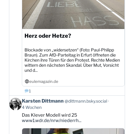
Herz oder Hetze?
Blockade von „widersetzen“ (Foto: Paul-Philipp
Braun). Zum AfD-Parteitag in Erfurt öffneten die
Kirchen ihre Türen für den Protest. Rechte Medien
wittern den nächsten Skandal. Über Mut, Vorsicht
und d...
eulemagazin.de
1
Beitrag
Karsten Dittmann
@dittmann.bsky.social
von
4 Wochen
Karsten
Das Klever Modell wird 25
Dittmann
www1.wdr.de/nrw/niederrh...
auf
Bluesky
ansehen