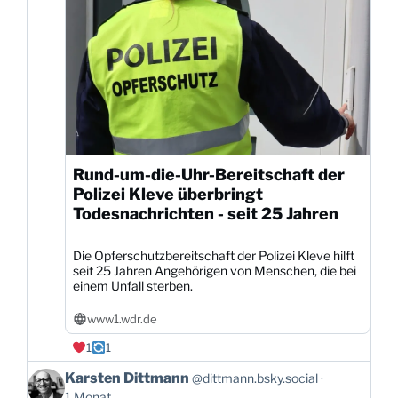
Rund-um-die-Uhr-Bereitschaft der
Polizei Kleve überbringt
Todesnachrichten - seit 25 Jahren
Die Opferschutzbereitschaft der Polizei Kleve hilft
seit 25 Jahren Angehörigen von Menschen, die bei
einem Unfall sterben.
www1.wdr.de
1
1
Beitrag
Karsten Dittmann
@dittmann.bsky.social
von
1 Monat