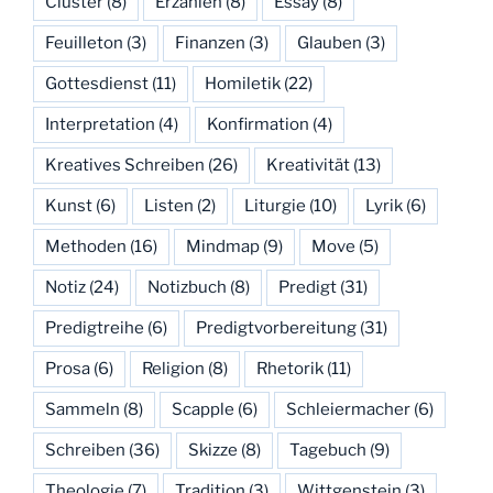
Cluster
(8)
Erzählen
(8)
Essay
(8)
Feuilleton
(3)
Finanzen
(3)
Glauben
(3)
Gottesdienst
(11)
Homiletik
(22)
Interpretation
(4)
Konfirmation
(4)
Kreatives Schreiben
(26)
Kreativität
(13)
Kunst
(6)
Listen
(2)
Liturgie
(10)
Lyrik
(6)
Methoden
(16)
Mindmap
(9)
Move
(5)
Notiz
(24)
Notizbuch
(8)
Predigt
(31)
Predigtreihe
(6)
Predigtvorbereitung
(31)
Prosa
(6)
Religion
(8)
Rhetorik
(11)
Sammeln
(8)
Scapple
(6)
Schleiermacher
(6)
Schreiben
(36)
Skizze
(8)
Tagebuch
(9)
Theologie
(7)
Tradition
(3)
Wittgenstein
(3)