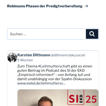
Beitrag
Robinsons Phasen der Predigtvorbereitung
Suchen
Suche
nach:
Beitrag
Karsten Dittmann
@dittmann.bsky.social
von
3 Wochen
Karsten
Zum Thema
#Leihmutterschaft
gibt es einen
Dittmann
guten Beitrag im Podcast des SI der EKD
auf
„Empirisch informiert“ - von Anfang Juli und
Bluesky
damit unabhängig von der Spahn-Diskussion
ansehen
www.siekd.de/leihmuttersc...