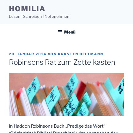
Zum
HOMILIA
Inhalt
Lesen | Schreiben | Notiznehmen
springen
Menü
VERÖFFENTLICHT
20. JANUAR 2014
VON
KARSTEN DITTMANN
AM
Robinsons Rat zum Zettelkasten
In Haddon Robinsons Buch „Predige das Wort“