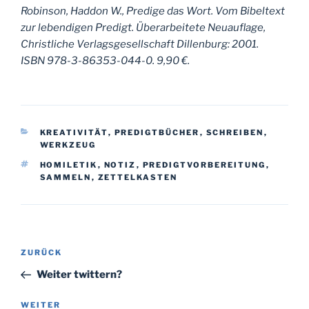
Robinson, Haddon W., Predige das Wort. Vom Bibeltext
zur lebendigen Predigt. Überarbeitete Neuauflage,
Christliche Verlagsgesellschaft Dillenburg: 2001.
ISBN 978-3-86353-044-0. 9,90 €.
KATEGORIEN
KREATIVITÄT
,
PREDIGTBÜCHER
,
SCHREIBEN
,
WERKZEUG
SCHLAGWÖRTER
HOMILETIK
,
NOTIZ
,
PREDIGTVORBEREITUNG
,
SAMMELN
,
ZETTELKASTEN
Beitragsnavigation
Vorheriger
ZURÜCK
Beitrag
Weiter twittern?
Nächster
WEITER