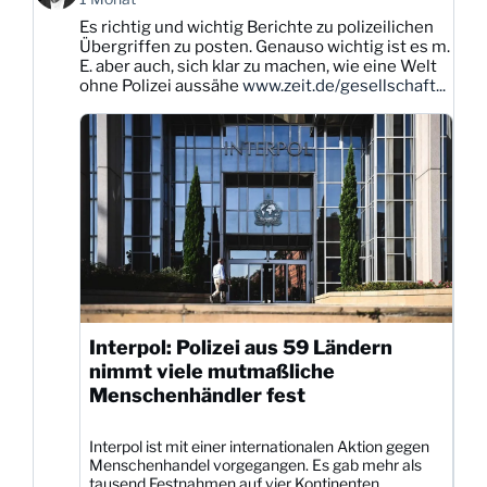
Karsten
Es richtig und wichtig Berichte zu polizeilichen
Dittmann
Übergriffen zu posten. Genauso wichtig ist es m.
auf
E. aber auch, sich klar zu machen, wie eine Welt
Bluesky
ohne Polizei aussähe
www.zeit.de/gesellschaft...
ansehen
Interpol: Polizei aus 59 Ländern
nimmt viele mutmaßliche
Menschenhändler fest
Interpol ist mit einer internationalen Aktion gegen
Menschenhandel vorgegangen. Es gab mehr als
tausend Festnahmen auf vier Kontinenten.