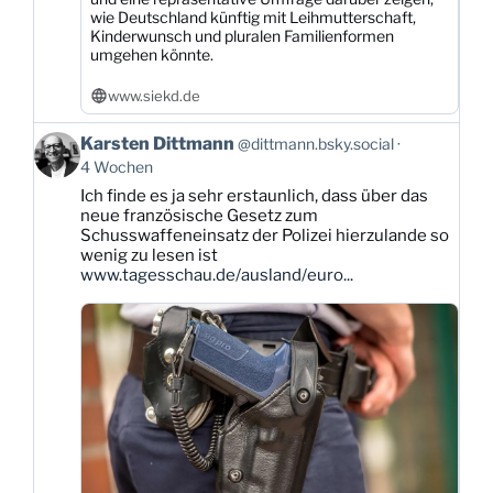
wie Deutschland künftig mit Leihmutterschaft,
Kinderwunsch und pluralen Familienformen
umgehen könnte.
www.siekd.de
Beitrag
Karsten Dittmann
@dittmann.bsky.social
von
4 Wochen
Karsten
Ich finde es ja sehr erstaunlich, dass über das
Dittmann
neue französische Gesetz zum
auf
Schusswaffeneinsatz der Polizei hierzulande so
Bluesky
wenig zu lesen ist
ansehen
www.tagesschau.de/ausland/euro...