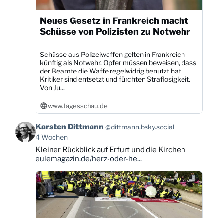
Neues Gesetz in Frankreich macht
Schüsse von Polizisten zu Notwehr
Schüsse aus Polizeiwaffen gelten in Frankreich
künftig als Notwehr. Opfer müssen beweisen, dass
der Beamte die Waffe regelwidrig benutzt hat.
Kritiker sind entsetzt und fürchten Straflosigkeit.
Von Ju...
www.tagesschau.de
Beitrag
Karsten Dittmann
@dittmann.bsky.social
von
4 Wochen
Karsten
Kleiner Rückblick auf Erfurt und die Kirchen
Dittmann
eulemagazin.de/herz-oder-he...
auf
Bluesky
ansehen