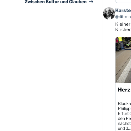
Beitrag
Zwischen Kultur und Glauben
Beitrag
Karste
von
@dittman
Karsten
Kleiner
Dittmann
auf
Kirche
Bluesky
ansehen
Herz
Blocka
Philipp
Erfurt 
den Pr
nächst
und d...