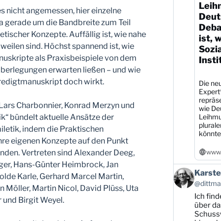
Leih
 nicht angemessen, hier einzelne
Deut
 ja gerade um die Bandbreite zum Teil
Debat
tischer Konzepte. Auffällig ist, wie nahe
ist, 
weilen sind. Höchst spannend ist, wie
Sozi
nuskripte als Praxisbeispiele von dem
Insti
Überlegungen erwarten ließen – und wie
digtmanuskript doch wirkt.
Die neu
Expert
repräs
Lars Charbonnier, Konrad Merzyn und
wie De
Leihmu
ik“ bündelt aktuelle Ansätze der
plural
letik, indem die Praktischen
könnte
hre eigenen Konzepte auf den Punkt
www.
nden. Vertreten sind Alexander Deeg,
ger, Hans-Günter Heimbrock, Jan
Beitrag
Karste
solde Karle, Gerhard Marcel Martin,
von
@dittman
 Möller, Martin Nicol, David Plüss, Uta
Karsten
Ich find
Dittmann
 und Birgit Weyel.
auf
über da
Bluesky
Schussw