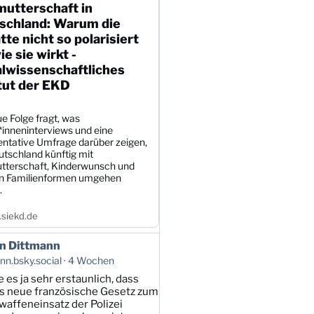
mutterschaft in
schland: Warum die
te nicht so polarisiert
wie sie wirkt -
alwissenschaftliches
tut der EKD
e Folge fragt, was
*inneninterviews und eine
entative Umfrage darüber zeigen,
utschland künftig mit
tterschaft, Kinderwunsch und
en Familienformen umgehen
.
siekd.de
n Dittmann
n.bsky.social
4 Wochen
e es ja sehr erstaunlich, dass
s neue französische Gesetz zum
affeneinsatz der Polizei