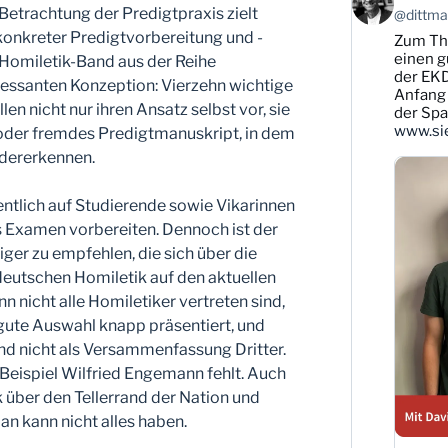
von
 Betrachtung der Predigtpraxis zielt
@dittman
Karsten
 konkreter Predigtvorbereitung und -
Zum T
Dittmann
auf
einen g
 Homiletik-Band aus der Reihe
Bluesky
der EKD
ressanten Konzeption: Vierzehn wichtige
ansehen
Anfang 
en nicht nur ihren Ansatz selbst vor, sie
der Sp
www.sie
 oder fremdes Predigtmanuskript, in dem
edererkennen.
gentlich auf Studierende sowie Vikarinnen
fs Examen vorbereiten. Dennoch ist der
ger zu empfehlen, die sich über die
deutschen Homiletik auf den aktuellen
 nicht alle Homiletiker vertreten sind,
ute Auswahl knapp präsentiert, und
nd nicht als Versammenfassung Dritter.
 Beispiel Wilfried Engemann fehlt. Auch
ck über den Tellerrand der Nation und
n kann nicht alles haben.