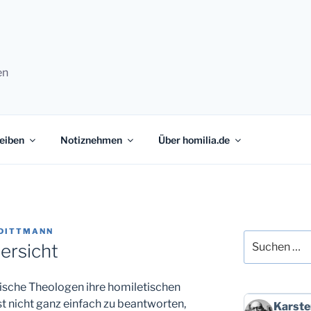
en
eiben
Notiznehmen
Über homilia.de
 DITTMANN
Suchen
ersicht
nach:
tische Theologen ihre homiletischen
st nicht ganz einfach zu beantworten,
Beitrag
Karste