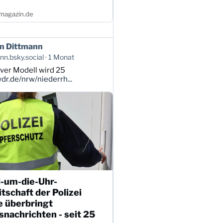
magazin.de
n Dittmann
n.bsky.social
1 Monat
ver Modell wird 25
r.de/nrw/niederrh...
-um-die-Uhr-
tschaft der Polizei
e überbringt
nachrichten - seit 25