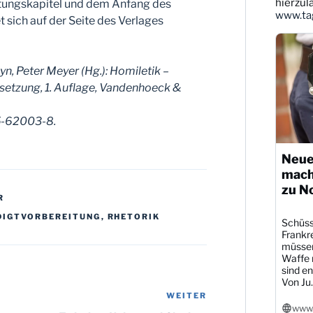
ansehen
hierzul
itungskapitel und dem Anfang des
www.tag
t sich auf der Seite des Verlages
n, Peter Meyer (Hg.): Homiletik –
setzung, 1. Auflage, Vandenhoeck &
5-62003-8.
Neue
mach
zu N
R
DIGTVORBEREITUNG
,
RHETORIK
Schüsse
Frankre
müssen
Waffe r
sind en
Von Ju..
WEITER
Nächster
www.