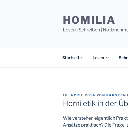
Zum
Inhalt
HOMILIA
springen
Lesen | Schreiben | Notiznehm
Startseite
Lesen
Schr
VERÖFFENTLICHT
18. APRIL 2014
VON
KARSTEN
AM
Homiletik in der Üb
Wie verstehen eigentlich Prak
Ansätze praktisch? Die Frage i