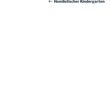
Beitrag
Homiletischer Kindergarten