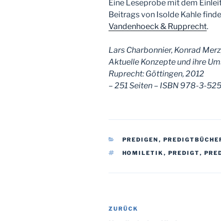
Eine Leseprobe mit dem Einle
Beitrags von Isolde Kahle finde
Vandenhoeck & Rupprecht
.
Lars Charbonnier, Konrad Merzy
Aktuelle Konzepte und ihre Um
Ruprecht: Göttingen,
2012
– 251 Seiten – ISBN 978-3-52
KATEGORIEN
PREDIGEN
,
PREDIGTBÜCHE
SCHLAGWÖRTER
HOMILETIK
,
PREDIGT
,
PRE
Beitragsnavigation
Vorheriger
ZURÜCK