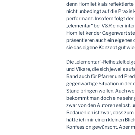
denn Homiletik als reflektierte
nicht unbedingt auf die Praxis
performanz. Insofern folgt der
„elementar“ bei V&R einer inte
Homiletiker der Gegenwart stell
präsentieren auch ein eigenes
sie das eigene Konzept gut wi
Die „elementar“-Reihe zielt ei
und Vikare, die sich jeweils au
Band auch für Pfarrer und Predi
gegenwärtige Situation in der 
Stand bringen wollen. Auch wenn
bekommt man doch eine sehr g
zwar von den Autoren selbst, u
Bedauerlich ist zwar, dass zum
hätte ich mir einen kleinen Bli
Konfession gewünscht. Aber ma