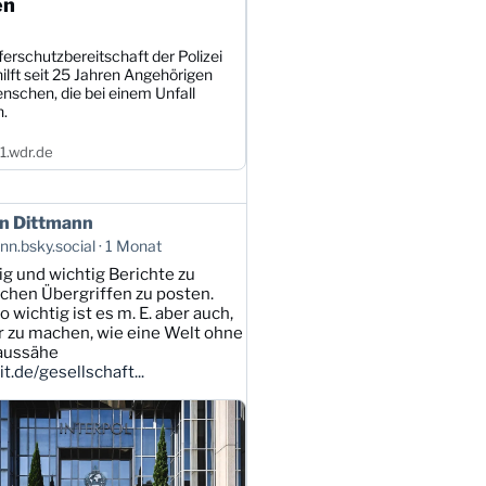
en
erschutzbereitschaft der Polizei
ilft seit 25 Jahren Angehörigen
nschen, die bei einem Unfall
n.
.wdr.de
n Dittmann
n.bsky.social
1 Monat
tig und wichtig Berichte zu
lichen Übergriffen zu posten.
 wichtig ist es m. E. aber auch,
ar zu machen, wie eine Welt ohne
 aussähe
t.de/gesellschaft...