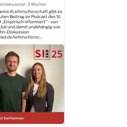
n.bsky.social
3 Wochen
hema
#Leihmutterschaft
gibt es
uten Beitrag im Podcast des SI
 „Empirisch informiert“ - von
Juli und damit unabhängig von
ahn-Diskussion
kd.de/leihmuttersc...