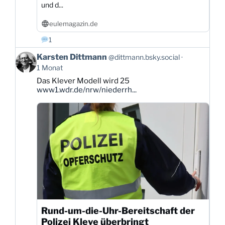
und d...
eulemagazin.de
1
Beitrag
Karsten Dittmann
@dittmann.bsky.social
von
1 Monat
Karsten
Das Klever Modell wird 25
Dittmann
www1.wdr.de/nrw/niederrh...
auf
Bluesky
ansehen
Rund-um-die-Uhr-Bereitschaft der
Polizei Kleve überbringt