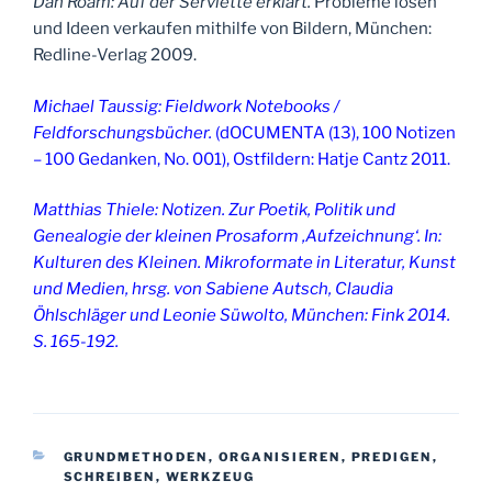
Dan Roam: Auf der Serviette erklärt.
Probleme lösen
und Ideen verkaufen mithilfe von Bildern, München:
Redline-Verlag 2009.
Michael Taussig: Fieldwork Notebooks /
Feldforschungsbücher.
(dOCUMENTA (13), 100 Notizen
– 100 Gedanken, No. 001), Ostfildern: Hatje Cantz 2011.
Matthias Thiele: Notizen. Zur Poetik, Politik und
Genealogie der kleinen Prosaform ‚Aufzeichnung‘. In:
Kulturen des Kleinen. Mikroformate in Literatur, Kunst
und Medien, hrsg. von Sabiene Autsch, Claudia
Öhlschläger und Leonie Süwolto, München: Fink 2014.
S. 165-192.
KATEGORIEN
GRUNDMETHODEN
,
ORGANISIEREN
,
PREDIGEN
,
SCHREIBEN
,
WERKZEUG