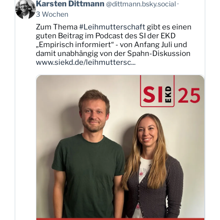
Beitrag
Karsten Dittmann
@dittmann.bsky.social
von
3 Wochen
Karsten
Zum Thema
#Leihmutterschaft
gibt es einen
Dittmann
guten Beitrag im Podcast des SI der EKD
auf
„Empirisch informiert“ - von Anfang Juli und
Bluesky
damit unabhängig von der Spahn-Diskussion
ansehen
www.siekd.de/leihmuttersc...