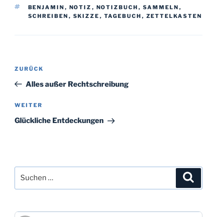
SCHLAGWÖRTER
BENJAMIN
,
NOTIZ
,
NOTIZBUCH
,
SAMMELN
,
SCHREIBEN
,
SKIZZE
,
TAGEBUCH
,
ZETTELKASTEN
Beitragsnavigation
Vorheriger
ZURÜCK
Beitrag
Alles außer Rechtschreibung
Nächster
WEITER
Beitrag
Glückliche Entdeckungen
Suchen
Suche
nach: