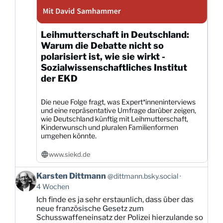
Leihmutterschaft in Deutschland:
Warum die Debatte nicht so
polarisiert ist, wie sie wirkt -
Sozialwissenschaftliches Institut
der EKD
Die neue Folge fragt, was Expert*inneninterviews
und eine repräsentative Umfrage darüber zeigen,
wie Deutschland künftig mit Leihmutterschaft,
Kinderwunsch und pluralen Familienformen
umgehen könnte.
www.siekd.de
Beitrag
Karsten Dittmann
@dittmann.bsky.social
von
4 Wochen
Karsten
Ich finde es ja sehr erstaunlich, dass über das
Dittmann
neue französische Gesetz zum
auf
Schusswaffeneinsatz der Polizei hierzulande so
Bluesky