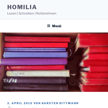
Zum
HOMILIA
Inhalt
Lesen | Schreiben | Notiznehmen
springen
Menü
VERÖFFENTLICHT
2. APRIL 2015
VON
KARSTEN DITTMANN
AM