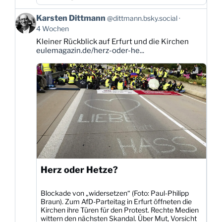
Beitrag
Karsten Dittmann
@dittmann.bsky.social
von
4 Wochen
Karsten
Kleiner Rückblick auf Erfurt und die Kirchen
Dittmann
eulemagazin.de/herz-oder-he...
auf
Bluesky
ansehen
Herz oder Hetze?
Blockade von „widersetzen“ (Foto: Paul-Philipp
Braun). Zum AfD-Parteitag in Erfurt öffneten die
Kirchen ihre Türen für den Protest. Rechte Medien
wittern den nächsten Skandal. Über Mut, Vorsicht