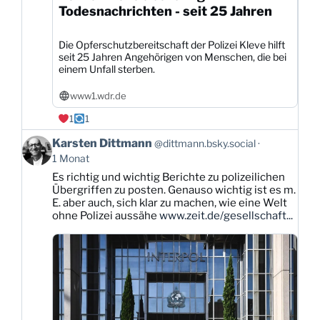
Todesnachrichten - seit 25 Jahren
Die Opferschutzbereitschaft der Polizei Kleve hilft
seit 25 Jahren Angehörigen von Menschen, die bei
einem Unfall sterben.
www1.wdr.de
1
1
Beitrag
Karsten Dittmann
@dittmann.bsky.social
von
1 Monat
Karsten
Es richtig und wichtig Berichte zu polizeilichen
Dittmann
Übergriffen zu posten. Genauso wichtig ist es m.
auf
E. aber auch, sich klar zu machen, wie eine Welt
Bluesky
ohne Polizei aussähe
www.zeit.de/gesellschaft...
ansehen