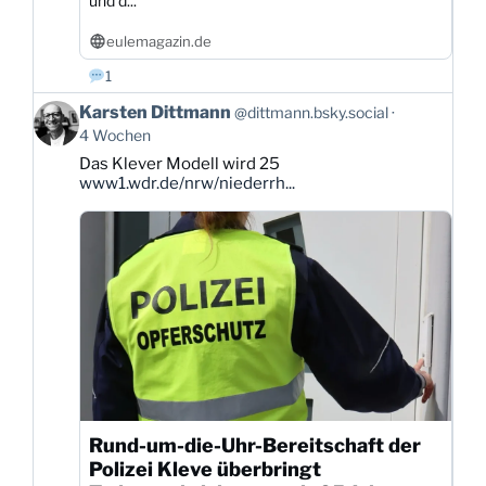
und d...
eulemagazin.de
1
Beitrag
Karsten Dittmann
@dittmann.bsky.social
von
4 Wochen
Karsten
Das Klever Modell wird 25
Dittmann
www1.wdr.de/nrw/niederrh...
auf
Bluesky
ansehen
Rund-um-die-Uhr-Bereitschaft der
Polizei Kleve überbringt