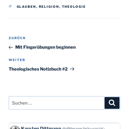
SCHLAGWÖRTER
GLAUBEN
,
RELIGION
,
THEOLOGIE
Beitragsnavigation
Vorheriger
ZURÜCK
Beitrag
Mit Fingerübungen beginnen
Nächster
WEITER
Beitrag
Theologisches Notizbuch #2
Suchen
Suche
nach:
Beitrag
Karsten Dittmann
@dittmann.bsky.social