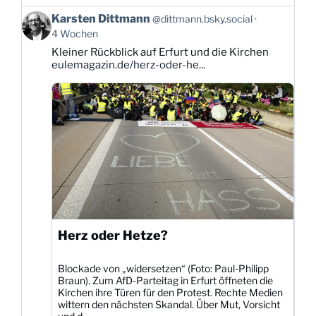
Beitrag
Karsten Dittmann
@dittmann.bsky.social
von
4 Wochen
Karsten
Kleiner Rückblick auf Erfurt und die Kirchen
Dittmann
eulemagazin.de/herz-oder-he...
auf
Bluesky
ansehen
Herz oder Hetze?
Blockade von „widersetzen“ (Foto: Paul-Philipp
Braun). Zum AfD-Parteitag in Erfurt öffneten die
Kirchen ihre Türen für den Protest. Rechte Medien
wittern den nächsten Skandal. Über Mut, Vorsicht