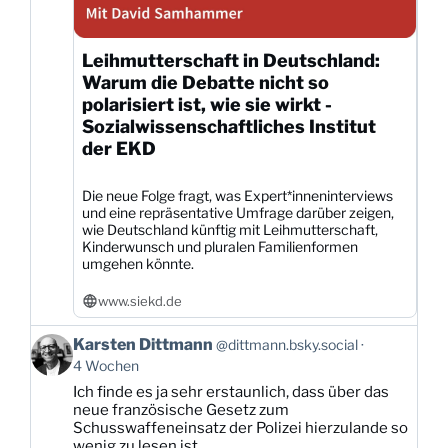
Leihmutterschaft in Deutschland:
Warum die Debatte nicht so
polarisiert ist, wie sie wirkt -
Sozialwissenschaftliches Institut
der EKD
Die neue Folge fragt, was Expert*inneninterviews
und eine repräsentative Umfrage darüber zeigen,
wie Deutschland künftig mit Leihmutterschaft,
Kinderwunsch und pluralen Familienformen
umgehen könnte.
www.siekd.de
Beitrag
Karsten Dittmann
@dittmann.bsky.social
von
4 Wochen
Karsten
Ich finde es ja sehr erstaunlich, dass über das
Dittmann
neue französische Gesetz zum
auf
Schusswaffeneinsatz der Polizei hierzulande so
Bluesky
wenig zu lesen ist