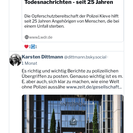
Todesnachrichten - seit 25 Jahren
Die Opferschutzbereitschaft der Polizei Kleve hilft
seit 25 Jahren Angehörigen von Menschen, die bei
einem Unfall sterben.
www1.wdr.de
1
1
Beitrag
Karsten Dittmann
@dittmann.bsky.social
von
1 Monat
Karsten
Es richtig und wichtig Berichte zu polizeilichen
Dittmann
Übergriffen zu posten. Genauso wichtig ist es m.
auf
E. aber auch, sich klar zu machen, wie eine Welt
Bluesky
ohne Polizei aussähe
www.zeit.de/gesellschaft...
ansehen