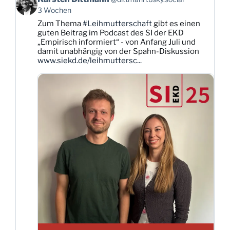
von
3 Wochen
Karsten
Zum Thema
#Leihmutterschaft
gibt es einen
Dittmann
guten Beitrag im Podcast des SI der EKD
auf
„Empirisch informiert“ - von Anfang Juli und
Bluesky
damit unabhängig von der Spahn-Diskussion
ansehen
www.siekd.de/leihmuttersc...