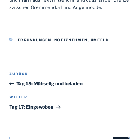
und Pfarrhaus liegt mittendrin und quasi an der Grenze
zwischen Gremmendorf und Angelmodde.
KATEGORIEN
ERKUNDUNGEN
,
NOTIZNEHMEN
,
UMFELD
Beitragsnavigation
Vorheriger
ZURÜCK
Beitrag
Tag 15: Mühselig und beladen
Nächster
WEITER
Beitrag
Tag 17: Eingewoben