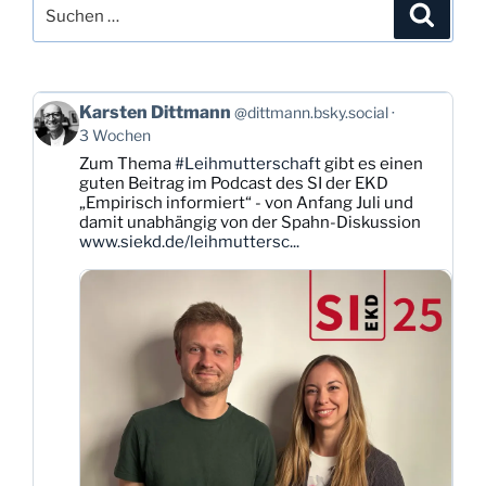
Suchen
Suche
nach:
Beitrag
Karsten Dittmann
@dittmann.bsky.social
von
3 Wochen
Karsten
Zum Thema
#Leihmutterschaft
gibt es einen
Dittmann
guten Beitrag im Podcast des SI der EKD
auf
„Empirisch informiert“ - von Anfang Juli und
Bluesky
damit unabhängig von der Spahn-Diskussion
ansehen
www.siekd.de/leihmuttersc...