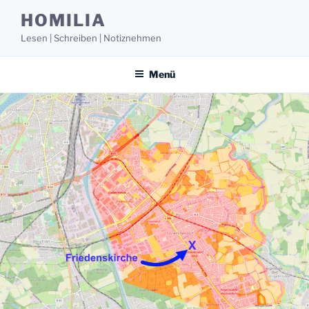
Zum
HOMILIA
Inhalt
Lesen | Schreiben | Notiznehmen
springen
Menü