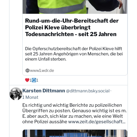
Rund-um-die-Uhr-Bereitschaft der
Polizei Kleve überbringt
Todesnachrichten - seit 25 Jahren
Die Opferschutzbereitschaft der Polizei Kleve hilft
seit 25 Jahren Angehörigen von Menschen, die bei
einem Unfall sterben.
www1.wdr.de
1
1
Beitrag
Karsten Dittmann
@dittmann.bsky.social
von
1 Monat
Karsten
Es richtig und wichtig Berichte zu polizeilichen
Dittmann
Übergriffen zu posten. Genauso wichtig ist es m.
auf
E. aber auch, sich klar zu machen, wie eine Welt
Bluesky
ohne Polizei aussähe
www.zeit.de/gesellschaft...
ansehen