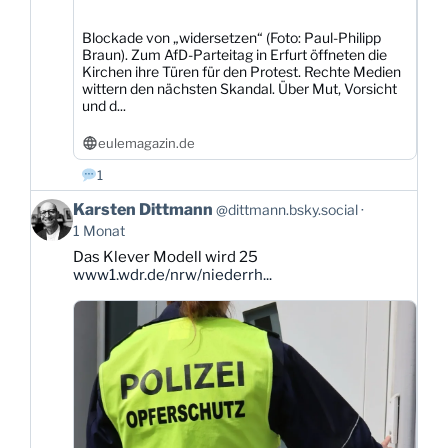
Blockade von „widersetzen“ (Foto: Paul-Philipp
Braun). Zum AfD-Parteitag in Erfurt öffneten die
Kirchen ihre Türen für den Protest. Rechte Medien
wittern den nächsten Skandal. Über Mut, Vorsicht
und d...
eulemagazin.de
1
Beitrag
Karsten Dittmann
@dittmann.bsky.social
von
1 Monat
Karsten
Das Klever Modell wird 25
Dittmann
www1.wdr.de/nrw/niederrh...
auf
Bluesky
ansehen