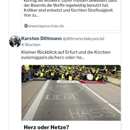
künftig als Notwehr. Opfer müssen beweisen, dass
der Beamte die Waffe regelwidrig benutzt hat.
Kritiker sind entsetzt und fürchten Straflosigkeit.
Von Ju...
www.tagesschau.de
Beitrag
Karsten Dittmann
@dittmann.bsky.social
von
4 Wochen
Karsten
Kleiner Rückblick auf Erfurt und die Kirchen
Dittmann
eulemagazin.de/herz-oder-he...
auf
Bluesky
ansehen
Herz oder Hetze?