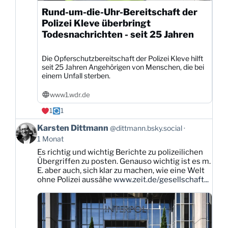
Rund-um-die-Uhr-Bereitschaft der
Polizei Kleve überbringt
Todesnachrichten - seit 25 Jahren
Die Opferschutzbereitschaft der Polizei Kleve hilft
seit 25 Jahren Angehörigen von Menschen, die bei
einem Unfall sterben.
www1.wdr.de
1
1
Beitrag
Karsten Dittmann
@dittmann.bsky.social
von
1 Monat
Karsten
Es richtig und wichtig Berichte zu polizeilichen
Dittmann
Übergriffen zu posten. Genauso wichtig ist es m.
auf
E. aber auch, sich klar zu machen, wie eine Welt
Bluesky
ohne Polizei aussähe
www.zeit.de/gesellschaft...
ansehen