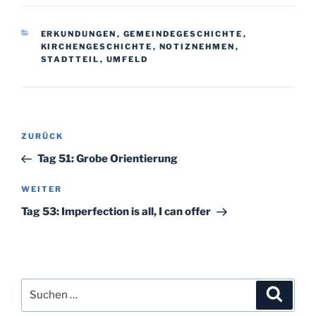
KATEGORIEN
ERKUNDUNGEN
,
GEMEINDEGESCHICHTE
,
KIRCHENGESCHICHTE
,
NOTIZNEHMEN
,
STADTTEIL
,
UMFELD
Beitragsnavigation
Vorheriger
ZURÜCK
Beitrag
Tag 51: Grobe Orientierung
Nächster
WEITER
Beitrag
Tag 53: Imperfection is all, I can offer
Suchen
Suche
nach: