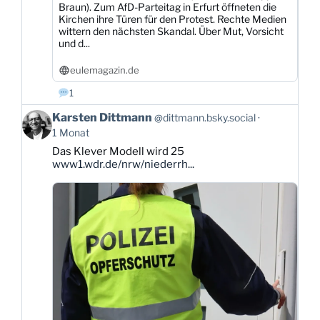
Braun). Zum AfD-Parteitag in Erfurt öffneten die
Kirchen ihre Türen für den Protest. Rechte Medien
wittern den nächsten Skandal. Über Mut, Vorsicht
und d...
eulemagazin.de
1
Beitrag
Karsten Dittmann
@dittmann.bsky.social
von
1 Monat
Karsten
Das Klever Modell wird 25
Dittmann
www1.wdr.de/nrw/niederrh...
auf
Bluesky
ansehen