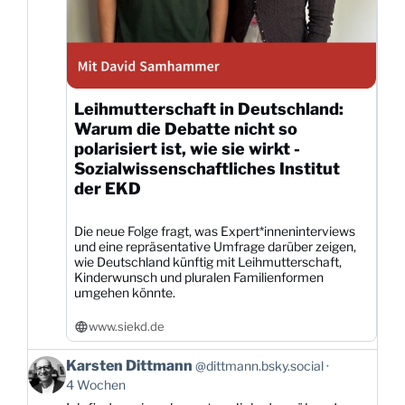
Leihmutterschaft in Deutschland:
Warum die Debatte nicht so
polarisiert ist, wie sie wirkt -
Sozialwissenschaftliches Institut
der EKD
Die neue Folge fragt, was Expert*inneninterviews
und eine repräsentative Umfrage darüber zeigen,
wie Deutschland künftig mit Leihmutterschaft,
Kinderwunsch und pluralen Familienformen
umgehen könnte.
www.siekd.de
Beitrag
Karsten Dittmann
@dittmann.bsky.social
von
4 Wochen
Karsten