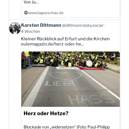
Von Ju...
www.tagesschau.de
Beitrag
Karsten Dittmann
@dittmann.bsky.social
von
4 Wochen
Karsten
Kleiner Rückblick auf Erfurt und die Kirchen
Dittmann
eulemagazin.de/herz-oder-he...
auf
Bluesky
ansehen
Herz oder Hetze?
Blockade von „widersetzen“ (Foto: Paul-Philipp