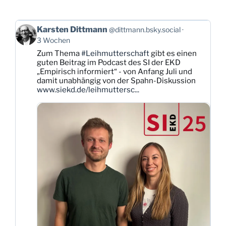
Beitrag
Karsten Dittmann
@dittmann.bsky.social
von
3 Wochen
Karsten
Zum Thema
#Leihmutterschaft
gibt es einen
Dittmann
guten Beitrag im Podcast des SI der EKD
auf
„Empirisch informiert“ - von Anfang Juli und
Bluesky
damit unabhängig von der Spahn-Diskussion
ansehen
www.siekd.de/leihmuttersc...