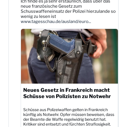
Ich finde es ja sehr erstaunlich, dass über das
Dittmann
neue französische Gesetz zum
auf
Schusswaffeneinsatz der Polizei hierzulande so
Bluesky
wenig zu lesen ist
ansehen
www.tagesschau.de/ausland/euro...
Neues Gesetz in Frankreich macht
Schüsse von Polizisten zu Notwehr
Schüsse aus Polizeiwaffen gelten in Frankreich
künftig als Notwehr. Opfer müssen beweisen, dass
der Beamte die Waffe regelwidrig benutzt hat.
Kritiker sind entsetzt und fürchten Straflosigkeit.