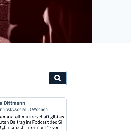
Suchen
n Dittmann
n.bsky.social
3 Wochen
hema
#Leihmutterschaft
gibt es
uten Beitrag im Podcast des SI
 „Empirisch informiert“ - von