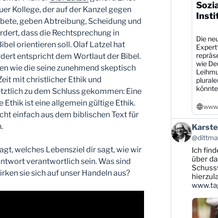
Sozi
euer Kollege, der auf der Kanzel gegen
Insti
Gebete, geben Abtreibung, Scheidung und
rdert, dass die Rechtsprechung in
Die neu
bel orientieren soll. Olaf Latzel hat
Expert
repräs
rdert entspricht dem Wortlaut der Bibel.
wie De
en wie die seine zunehmend skeptisch
Leihmu
it mit christlicher Ethik und
plural
könnte
letztlich zu dem Schluss gekommen: Eine
 Ethik ist eine allgemein gültige Ethik.
www.
cht einfach aus dem biblischen Text für
Beitrag
.
Karste
von
@dittman
Karsten
gt, welches Lebensziel dir sagt, wie wir
Ich find
Dittmann
auf
über da
ntwort verantwortlich sein. Was sind
Bluesky
Schussw
rken sie sich auf unser Handeln aus?
ansehen
hierzul
www.tag