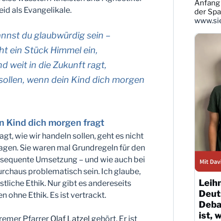
ansehen
Anfang 
id als Evangelikale.
der Sp
www.sie
nnst du glaubwürdig sein –
eht ein Stück Himmel ein,
d weit in die Zukunft ragt,
 sollen, wenn dein Kind dich morgen
in Kind dich morgen fragt
t, wie wir handeln sollen, geht es nicht
gen. Sie waren mal Grundregeln für den
nsequente Umsetzung – und wie auch bei
rchaus problematisch sein. Ich glaube,
Leih
istliche Ethik. Nur gibt es andereseits
Deut
n ohne Ethik. Es ist vertrackt.
Debat
ist, 
Bremer Pfarrer
Olaf Latzel
gehört. Er ist