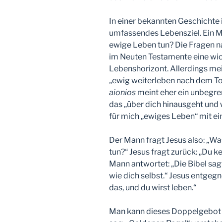
In einer bekannten Geschichte
umfassendes Lebensziel. Ein M
ewige Leben tun? Die Fragen n
im Neuten Testamente eine wicht
Lebenshorizont. Allerdings me
„ewig weiterleben nach dem To
aionios
meint eher ein unbegre
das „über dich hinausgeht und w
für mich „ewiges Leben“ mit ei
Der Mann fragt Jesus also: „Wa
tun?“ Jesus fragt zurück: „Du k
Mann antwortet: „Die Bibel sag
wie dich selbst.“ Jesus entgeg
das, und du wirst leben.“
Man kann dieses Doppelgebot d