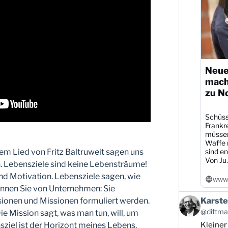
Neue
mach
zu N
Schüsse
Frankre
müssen
Waffe r
sind en
dem Lied von Fritz Baltruweit sagen uns
Von Ju..
. Lebensziele sind keine Lebensträume!
und Motivation. Lebensziele sagen, wie
www.
kennen Sie von Unternehmen: Sie
Beitrag
Karste
isionen und Missionen formuliert werden.
von
@dittman
Die Mission sagt, was man tun, will, um
Karsten
Kleiner
nsziel ist der Horizont meines Lebens.
Dittmann