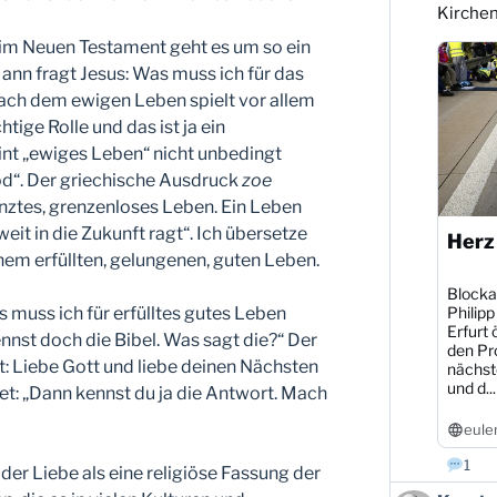
auf
Kirche
Bluesky
 im Neuen Testament geht es um so ein
ansehen
ann fragt Jesus: Was muss ich für das
ach dem ewigen Leben spielt vor allem
ige Rolle und das ist ja ein
int „ewiges Leben“ nicht unbedingt
d“. Der griechische Ausdruck
zoe
nztes, grenzenloses Leben. Ein Leben
eit in die Zukunft ragt“. Ich übersetze
Herz
nem erfüllten, gelungenen, guten Leben.
Blocka
s muss ich für erfülltes gutes Leben
Philipp
Erfurt 
ennst doch die Bibel. Was sagt die?“ Der
den Pr
t: Liebe Gott und liebe deinen Nächsten
nächst
und d...
net: „Dann kennst du ja die Antwort. Mach
eule
1
er Liebe als eine religiöse Fassung der