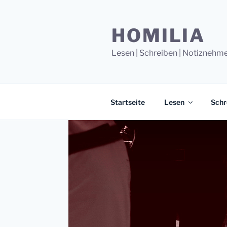
Zum
Inhalt
HOMILIA
springen
Lesen | Schreiben | Notiznehm
Startseite
Lesen
Schr