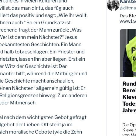
Beitrag
, die es in vielen Kulturen und
Karste
von
@dittman
illst, das man dir tu, das füg auch
Karsten
ert das positiv und sagt: „Wie ihr wollt,
Das Kle
Dittmann
auf
www1.wd
ihnen auch.“ So ein Grundsatz ist
Bluesky
prechend fragt der Mann zurück: „Was
ansehen
Wer ist denn mein Nächster?“ Jesus
r bekanntesten Geschichten: Ein Mann
d halb totgeschlagen. Ein Priester und
etzten, lassen ihn aber liegen. Erst ein
r Witz der Geschichte ist: Der
ariter hilft, während die Mitbürger und
ie Geschichte macht anschaulich,
Rund
nen Nächsten“ allgemein gültig ist: Er
Berei
d Religionsgrenzen hinweg. Zum anderen
Klev
 jeder Mitmensch.
Todes
Jahr
mal nach dem wichtigsten Gebot gefragt
ebot der Lieben. Oft steht ja im
Die Opf
Kleve h
sich moralische Gebote (wie die Zehn
von Me