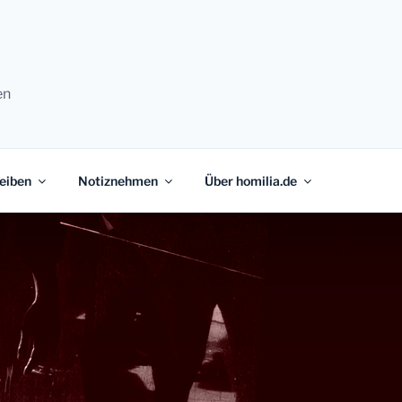
en
eiben
Notiznehmen
Über homilia.de