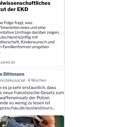
alwissenschaftliches
tut der EKD
e Folge fragt, was
*inneninterviews und eine
entative Umfrage darüber zeigen,
utschland künftig mit
tterschaft, Kinderwunsch und
en Familienformen umgehen
.
siekd.de
n Dittmann
n.bsky.social
4 Wochen
e es ja sehr erstaunlich, dass
s neue französische Gesetz zum
affeneinsatz der Polizei
ande so wenig zu lesen ist
esschau.de/ausland/euro...