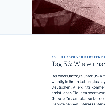
VERÖFFENTLICHT
26. JULI 2020
VON
KARSTEN D
AM
Tag 56: Wie wir han
Bei einer
Umfrage
unter US-Am
wichtig in ihrem Leben (das sa
Deutschen). Allerdings konnte
christlichen Glauben beantwort
Gebote für zentral, aber bei d
Gebote nennen. Interessanterw