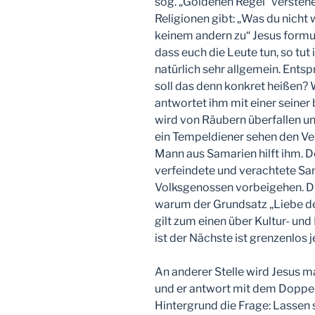
sog. „Goldenen Regel“ verstehen
Religionen gibt: „Was du nicht w
keinem andern zu“ Jesus formuli
dass euch die Leute tun, so tut 
natürlich sehr allgemein. Ents
soll das denn konkret heißen? 
antwortet ihm mit einer seine
wird von Räubern überfallen un
ein Tempeldiener sehen den Verl
Mann aus Samarien hilft ihm. De
verfeindete und verachtete Sam
Volksgenossen vorbeigehen. D
warum der Grundsatz „Liebe dei
gilt zum einen über Kultur- un
ist der Nächste ist grenzenlos
An anderer Stelle wird Jesus 
und er antwort mit dem Doppelg
Hintergrund die Frage: Lassen 