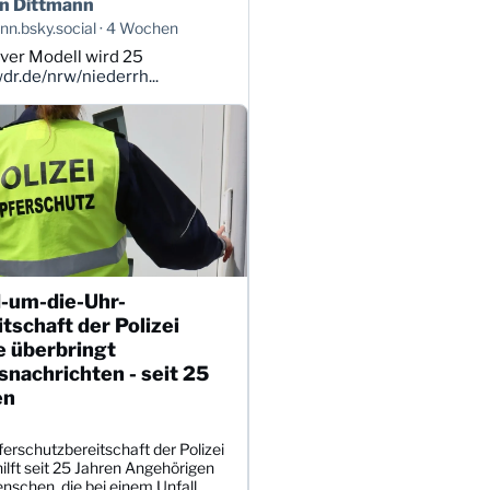
n Dittmann
n.bsky.social
4 Wochen
ver Modell wird 25
r.de/nrw/niederrh...
-um-die-Uhr-
tschaft der Polizei
e überbringt
nachrichten - seit 25
en
erschutzbereitschaft der Polizei
ilft seit 25 Jahren Angehörigen
nschen, die bei einem Unfall