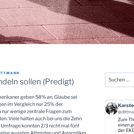
ITTMANN
Suchen
deln sollen (Predigt)
nach:
erikaner geben 58% an, Glaube sei
gen im Vergleich nur 25% der
Beitrag
Karste
von
n nur wenige zentrale Fragen zum
@dittman
Karsten
en. Viele halten auch bei uns die Zehn
Zum T
Dittmann
auf
einen g
er Umfrage konnten 2/3 nicht mal fünf
Bluesky
der EKD
eise wussten Atheisten und Agnostiker