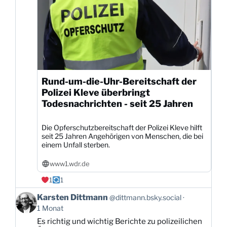
Rund-um-die-Uhr-Bereitschaft der
Polizei Kleve überbringt
Todesnachrichten - seit 25 Jahren
Die Opferschutzbereitschaft der Polizei Kleve hilft
seit 25 Jahren Angehörigen von Menschen, die bei
einem Unfall sterben.
www1.wdr.de
1
1
Beitrag
Karsten Dittmann
@dittmann.bsky.social
von
1 Monat
Karsten
Es richtig und wichtig Berichte zu polizeilichen
Dittmann