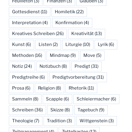
Feuilleton
(3)
Finanzen
(3)
Glauben
(3)
Gottesdienst
(11)
Homiletik
(22)
Interpretation
(4)
Konfirmation
(4)
Kreatives Schreiben
(26)
Kreativität
(13)
Kunst
(6)
Listen
(2)
Liturgie
(10)
Lyrik
(6)
Methoden
(16)
Mindmap
(9)
Move
(5)
Notiz
(24)
Notizbuch
(8)
Predigt
(31)
Predigtreihe
(6)
Predigtvorbereitung
(31)
Prosa
(6)
Religion
(8)
Rhetorik
(11)
Sammeln
(8)
Scapple
(6)
Schleiermacher
(6)
Schreiben
(36)
Skizze
(8)
Tagebuch
(9)
Theologie
(7)
Tradition
(3)
Wittgenstein
(3)
Zeitmanagement
(4)
Zettelkasten
(12)