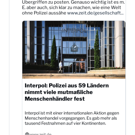
Übergriffen zu posten. Genauso wichtig ist es m.
auf
E. aber auch, sich klar zu machen, wie eine Welt
Bluesky
ohne Polizei aussähe
www.zeit.de/gesellschaft...
ansehen
Interpol: Polizei aus 59 Ländern
nimmt viele mutmaßliche
Menschenhändler fest
Interpol ist mit einer internationalen Aktion gegen
Menschenhandel vorgegangen. Es gab mehr als
tausend Festnahmen auf vier Kontinenten.
www.zeit.de