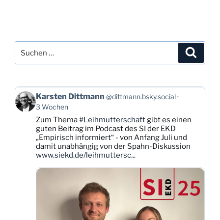
Suchen
Suche
nach:
Beitrag
Karsten Dittmann
@dittmann.bsky.social
von
3 Wochen
Karsten
Zum Thema
#Leihmutterschaft
gibt es einen
Dittmann
guten Beitrag im Podcast des SI der EKD
auf
„Empirisch informiert“ - von Anfang Juli und
Bluesky
damit unabhängig von der Spahn-Diskussion
ansehen
www.siekd.de/leihmuttersc...