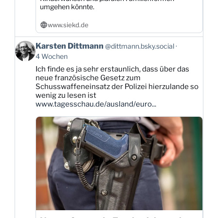
umgehen könnte.
www.siekd.de
Beitrag
Karsten Dittmann
@dittmann.bsky.social
von
4 Wochen
Karsten
Ich finde es ja sehr erstaunlich, dass über das
Dittmann
neue französische Gesetz zum
auf
Schusswaffeneinsatz der Polizei hierzulande so
Bluesky
wenig zu lesen ist
ansehen
www.tagesschau.de/ausland/euro...