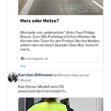
Herz oder Hetze?
Blockade von „widersetzen“ (Foto: Paul-Philipp
Braun). Zum AfD-Parteitag in Erfurt öffneten die
Kirchen ihre Türen für den Protest. Rechte Medien
wittern den nächsten Skandal. Über Mut, Vorsicht
und d...
eulemagazin.de
1
Beitrag
Karsten Dittmann
@dittmann.bsky.social
von
1 Monat
Karsten
Das Klever Modell wird 25
Dittmann
www1.wdr.de/nrw/niederrh...
auf
Bluesky
ansehen