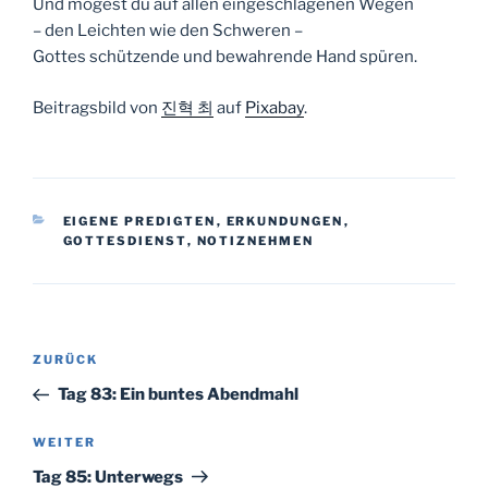
Und mögest du auf allen eingeschlagenen Wegen
– den Leichten wie den Schweren –
Gottes schützende und bewahrende Hand spüren.
Beitragsbild von
진혁 최
auf
Pixabay
.
KATEGORIEN
EIGENE PREDIGTEN
,
ERKUNDUNGEN
,
GOTTESDIENST
,
NOTIZNEHMEN
Beitragsnavigation
Vorheriger
ZURÜCK
Beitrag
Tag 83: Ein buntes Abendmahl
Nächster
WEITER
Beitrag
Tag 85: Unterwegs