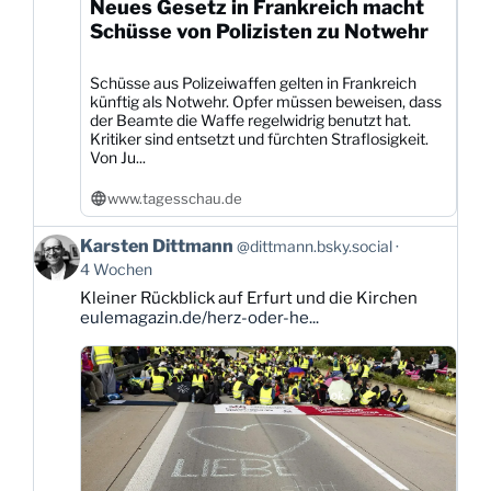
Neues Gesetz in Frankreich macht
Schüsse von Polizisten zu Notwehr
Schüsse aus Polizeiwaffen gelten in Frankreich
künftig als Notwehr. Opfer müssen beweisen, dass
der Beamte die Waffe regelwidrig benutzt hat.
Kritiker sind entsetzt und fürchten Straflosigkeit.
Von Ju...
www.tagesschau.de
Beitrag
Karsten Dittmann
@dittmann.bsky.social
von
4 Wochen
Karsten
Kleiner Rückblick auf Erfurt und die Kirchen
Dittmann
eulemagazin.de/herz-oder-he...
auf
Bluesky
ansehen