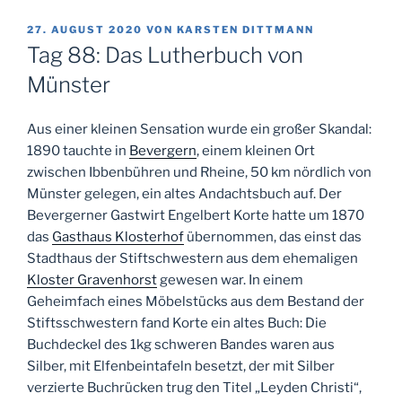
VERÖFFENTLICHT
27. AUGUST 2020
VON
KARSTEN DITTMANN
AM
Tag 88: Das Lutherbuch von
Münster
Aus einer kleinen Sensation wurde ein großer Skandal:
1890 tauchte in
Bevergern
, einem kleinen Ort
zwischen Ibbenbühren und Rheine, 50 km nördlich von
Münster gelegen, ein altes Andachtsbuch auf. Der
Bevergerner Gastwirt Engelbert Korte hatte um 1870
das
Gasthaus Klosterhof
übernommen, das einst das
Stadthaus der Stiftschwestern aus dem ehemaligen
Kloster Gravenhorst
gewesen war. In einem
Geheimfach eines Möbelstücks aus dem Bestand der
Stiftsschwestern fand Korte ein altes Buch: Die
Buchdeckel des 1kg schweren Bandes waren aus
Silber, mit Elfenbeintafeln besetzt, der mit Silber
verzierte Buchrücken trug den Titel „Leyden Christi“,