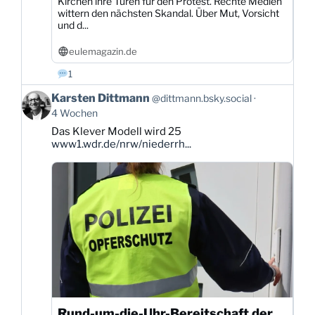
Kirchen ihre Türen für den Protest. Rechte Medien
wittern den nächsten Skandal. Über Mut, Vorsicht
und d...
eulemagazin.de
1
Beitrag
Karsten Dittmann
@dittmann.bsky.social
von
4 Wochen
Karsten
Das Klever Modell wird 25
Dittmann
www1.wdr.de/nrw/niederrh...
auf
Bluesky
ansehen
Rund-um-die-Uhr-Bereitschaft der