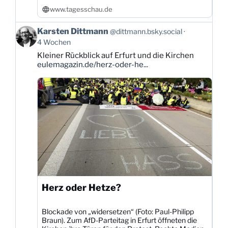
www.tagesschau.de
Beitrag
Karsten Dittmann
@dittmann.bsky.social
von
4 Wochen
Karsten
Kleiner Rückblick auf Erfurt und die Kirchen
Dittmann
eulemagazin.de/herz-oder-he...
auf
Bluesky
ansehen
Herz oder Hetze?
Blockade von „widersetzen“ (Foto: Paul-Philipp
Braun). Zum AfD-Parteitag in Erfurt öffneten die