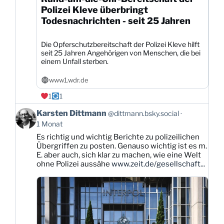
Polizei Kleve überbringt
Todesnachrichten - seit 25 Jahren
Die Opferschutzbereitschaft der Polizei Kleve hilft
seit 25 Jahren Angehörigen von Menschen, die bei
einem Unfall sterben.
www1.wdr.de
1
1
Beitrag
Karsten Dittmann
@dittmann.bsky.social
von
1 Monat
Karsten
Es richtig und wichtig Berichte zu polizeilichen
Dittmann
Übergriffen zu posten. Genauso wichtig ist es m.
auf
E. aber auch, sich klar zu machen, wie eine Welt
Bluesky
ohne Polizei aussähe
www.zeit.de/gesellschaft...
ansehen