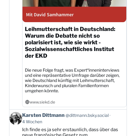
Leihmutterschaft in Deutschland:
Warum die Debatte nicht so
polarisiert ist, wie sie wirkt -
Sozialwissenschaftliches Institut
der EKD
Die neue Folge fragt, was Expert*inneninterviews
und eine repräsentative Umfrage darüber zeigen,
wie Deutschland künftig mit Leihmutterschaft,
Kinderwunsch und pluralen Familienformen
umgehen könnte.
www.siekd.de
Beitrag
Karsten Dittmann
@dittmann.bsky.social
von
4 Wochen
Karsten
Ich finde es ja sehr erstaunlich, dass über das
Dittmann
neue französische Gesetz zum