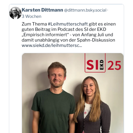
Beitrag
Karsten Dittmann
@dittmann.bsky.social
von
3 Wochen
Karsten
Zum Thema
#Leihmutterschaft
gibt es einen
Dittmann
guten Beitrag im Podcast des SI der EKD
auf
„Empirisch informiert“ - von Anfang Juli und
Bluesky
damit unabhängig von der Spahn-Diskussion
ansehen
www.siekd.de/leihmuttersc...