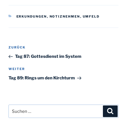
KATEGORIEN
ERKUNDUNGEN
,
NOTIZNEHMEN
,
UMFELD
Beitragsnavigation
Vorheriger
ZURÜCK
Beitrag
Tag 87: Gottesdienst im System
Nächster
WEITER
Beitrag
Tag 89: Rings um den Kirchturm
Suchen
Suche
nach: