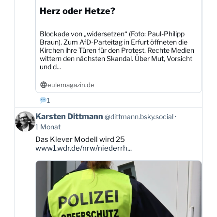
Herz oder Hetze?
Blockade von „widersetzen“ (Foto: Paul-Philipp
Braun). Zum AfD-Parteitag in Erfurt öffneten die
Kirchen ihre Türen für den Protest. Rechte Medien
wittern den nächsten Skandal. Über Mut, Vorsicht
und d...
eulemagazin.de
1
Beitrag
Karsten Dittmann
@dittmann.bsky.social
von
1 Monat
Karsten
Das Klever Modell wird 25
Dittmann
www1.wdr.de/nrw/niederrh...
auf
Bluesky
ansehen