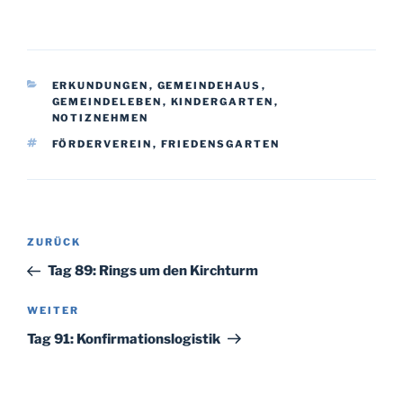
KATEGORIEN
ERKUNDUNGEN
,
GEMEINDEHAUS
,
GEMEINDELEBEN
,
KINDERGARTEN
,
NOTIZNEHMEN
SCHLAGWÖRTER
FÖRDERVEREIN
,
FRIEDENSGARTEN
Beitragsnavigation
Vorheriger
ZURÜCK
Beitrag
Tag 89: Rings um den Kirchturm
Nächster
WEITER
Beitrag
Tag 91: Konfirmationslogistik