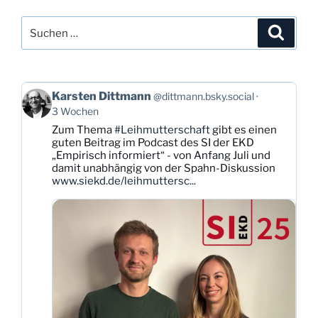
Suchen
Suche
nach:
Beitrag
Karsten Dittmann
@dittmann.bsky.social
von
3 Wochen
Karsten
Zum Thema
#Leihmutterschaft
gibt es einen
Dittmann
guten Beitrag im Podcast des SI der EKD
auf
„Empirisch informiert“ - von Anfang Juli und
Bluesky
damit unabhängig von der Spahn-Diskussion
ansehen
www.siekd.de/leihmuttersc...