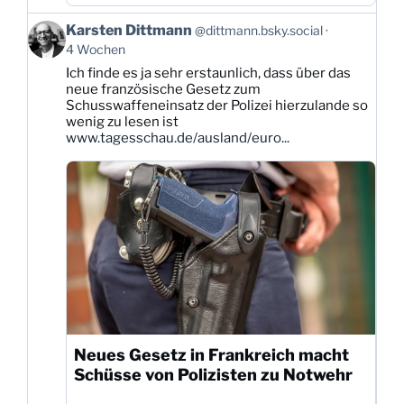
Beitrag
Karsten Dittmann
@dittmann.bsky.social
von
4 Wochen
Karsten
Ich finde es ja sehr erstaunlich, dass über das
Dittmann
neue französische Gesetz zum
auf
Schusswaffeneinsatz der Polizei hierzulande so
Bluesky
wenig zu lesen ist
ansehen
www.tagesschau.de/ausland/euro...
Neues Gesetz in Frankreich macht
Schüsse von Polizisten zu Notwehr