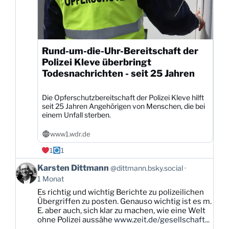
Rund-um-die-Uhr-Bereitschaft der
Polizei Kleve überbringt
Todesnachrichten - seit 25 Jahren
Die Opferschutzbereitschaft der Polizei Kleve hilft
seit 25 Jahren Angehörigen von Menschen, die bei
einem Unfall sterben.
www1.wdr.de
1
1
Beitrag
Karsten Dittmann
@dittmann.bsky.social
von
1 Monat
Karsten
Es richtig und wichtig Berichte zu polizeilichen
Dittmann
Übergriffen zu posten. Genauso wichtig ist es m.
auf
E. aber auch, sich klar zu machen, wie eine Welt
Bluesky
ohne Polizei aussähe
www.zeit.de/gesellschaft...
ansehen