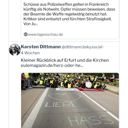
Schüsse aus Polizeiwaffen gelten in Frankreich
künftig als Notwehr. Opfer müssen beweisen, dass
der Beamte die Waffe regelwidrig benutzt hat.
Kritiker sind entsetzt und fürchten Straflosigkeit.
Von Ju...
www.tagesschau.de
Beitrag
Karsten Dittmann
@dittmann.bsky.social
von
4 Wochen
Karsten
Kleiner Rückblick auf Erfurt und die Kirchen
Dittmann
eulemagazin.de/herz-oder-he...
auf
Bluesky
ansehen