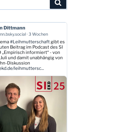
Suchen
n Dittmann
n.bsky.social
3 Wochen
hema
#Leihmutterschaft
gibt es
uten Beitrag im Podcast des SI
 „Empirisch informiert“ - von
Juli und damit unabhängig von
ahn-Diskussion
kd.de/leihmuttersc...