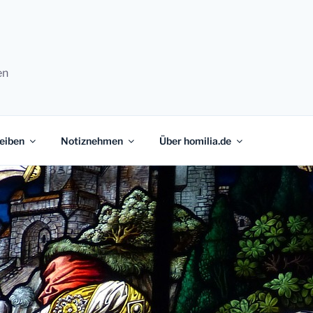
en
eiben
Notiznehmen
Über homilia.de