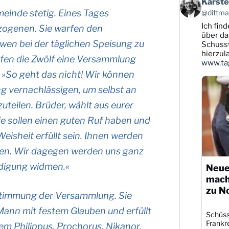
Beitrag
Karste
von
meinde stetig. Eines Tages
@dittman
Karsten
Ich find
Dittmann
zogenen. Sie warfen den
auf
über da
twen bei der täglichen Speisung zu
Bluesky
Schussw
ansehen
hierzul
efen die Zwölf eine Versammlung
www.tag
: »So geht das nicht! Wir können
g vernachlässigen, um selbst an
teilen. Brüder, wählt aus eurer
ie sollen einen guten Ruf haben und
eisheit erfüllt sein. Ihnen werden
gen. Wir dagegen werden uns ganz
digung widmen.«
Neue
mach
zu N
stimmung der Versammlung. Sie
ann mit festem Glauben und erfüllt
Schüsse
Frankre
em Philippus, Prochorus, Nikanor,