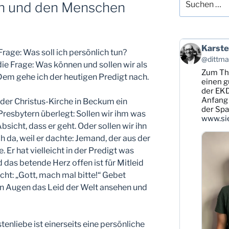
en und den Menschen
nach:
Beitrag
Karste
Frage: Was soll ich persönlich tun?
von
@dittman
ie Frage: Was können und sollen wir als
Karsten
Zum T
Dittmann
Dem gehe ich der heutigen Predigt nach.
auf
einen g
Bluesky
der EKD
ansehen
Anfang 
 der Christus-Kirche in Beckum ein
der Sp
 Presbytern überlegt: Sollen wir ihm was
www.sie
bsicht, dass er geht. Oder sollen wir ihn
 da, weil er dachte: Jemand, der aus der
. Er hat vielleicht in der Predigt was
 das betende Herz offen ist für Mitleid
icht: „Gott, mach mal bitte!“ Gebet
en Augen das Leid der Welt ansehen und
tenliebe ist einerseits eine persönliche