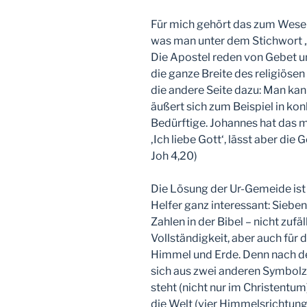
Für mich gehört das zum Wesen d
was man unter dem Stichwort 
Die Apostel reden von Gebet u
die ganze Breite des religiöse
die andere Seite dazu: Man ka
äußert sich zum Beispiel in kon
Bedürftige. Johannes hat das m
‚Ich liebe Gott‘, lässt aber die G
Joh 4,20)
Die Lösung der Ur-Gemeide ist
Helfer ganz interessant: Sieben 
Zahlen in der Bibel – nicht zufäl
Vollständigkeit, aber auch für 
Himmel und Erde. Denn nach der
sich aus zwei anderen Symbolz
steht (nicht nur im Christentum)
die Welt (vier Himmelsrichtung