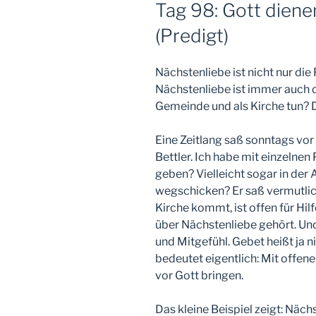
AM
Tag 98: Gott dien
(Predigt)
Nächstenliebe ist nicht nur die 
Nächstenliebe ist immer auch d
Gemeinde und als Kirche tun? 
Eine Zeitlang saß sonntags vor
Bettler. Ich habe mit einzelnen
geben? Vielleicht sogar in der A
wegschicken? Er saß vermutlich
Kirche kommt, ist offen für Hilfe
über Nächstenliebe gehört. Und
und Mitgefühl. Gebet heißt ja n
bedeutet eigentlich: Mit offen
vor Gott bringen.
Das kleine Beispiel zeigt: Nächs