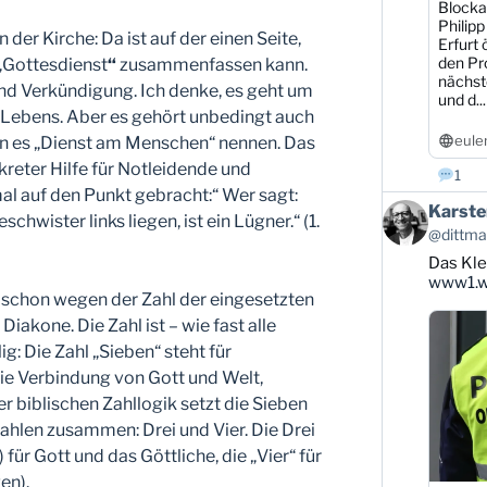
Blocka
Philipp
er Kirche: Da ist auf der einen Seite,
Erfurt 
den Pr
„Gottesdienst
“
zusammenfassen kann.
nächst
nd Verkündigung. Ich denke, es geht um
und d...
n Lebens. Aber es gehört unbedingt auch
eule
nn es „Dienst am Menschen“ nennen. Das
kreter Hilfe für Notleidende und
1
al auf den Punkt gebracht:“ Wer sagt:
Beitrag
Karste
eschwister links liegen, ist ein Lügner.“ (1.
von
@dittman
Karsten
Das Kle
Dittmann
auf
www1.wd
 schon wegen der Zahl der eingesetzten
Bluesky
ansehen
Diakone. Die Zahl ist – wie fast alle
lig: Die Zahl „Sieben“ steht für
die Verbindung von Gott und Welt,
 biblischen Zahllogik setzt die Sieben
ahlen zusammen: Drei und Vier. Die Drei
 für Gott und das Göttliche, die „Vier“ für
en).