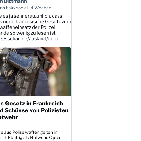
n Dittmann
n.bsky.social
4 Wochen
e es ja sehr erstaunlich, dass
s neue französische Gesetz zum
affeneinsatz der Polizei
ande so wenig zu lesen ist
esschau.de/ausland/euro...
s Gesetz in Frankreich
t Schüsse von Polizisten
otwehr
 aus Polizeiwaffen gelten in
ich künftig als Notwehr. Opfer