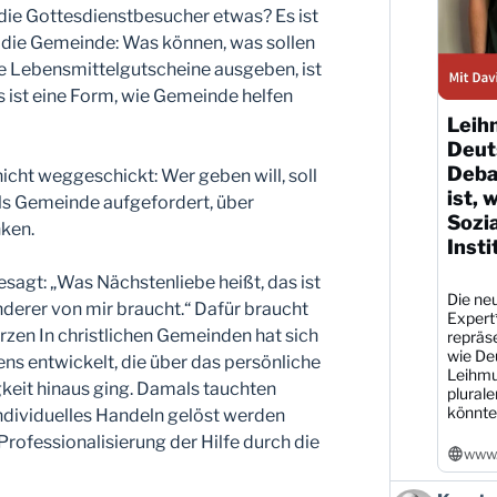
die Gottesdienstbesucher etwas? Es ist
 die Gemeinde: Was können, was sollen
e Lebensmittelgutscheine ausgeben, ist
s ist eine Form, wie Gemeinde helfen
Leih
Deut
Debat
icht weggeschickt: Wer geben will, soll
ist, 
als Gemeinde aufgefordert, über
Sozi
nken.
Insti
sagt: „Was Nächstenliebe heißt, das ist
Die neu
derer von mir braucht.“ Dafür braucht
Expert
zen In christlichen Gemeinden hat sich
repräs
wie De
ens entwickelt, die über das persönliche
Leihmu
gkeit hinaus ging. Damals tauchten
plural
könnte
individuelles Handeln gelöst werden
Professionalisierung der Hilfe durch die
www.