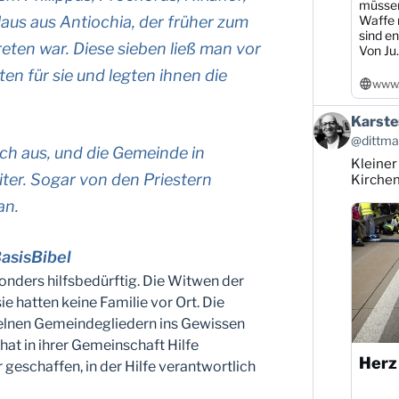
müssen
Waffe r
us aus Antiochia, der früher zum
sind en
eten war. Diese sieben ließ man vor
Von Ju..
ten für sie und legten ihnen die
www.
Beitrag
Karste
von
@dittman
Karsten
ich aus, und die Gemeinde in
Kleiner
Dittmann
ter. Sogar von den Priestern
auf
Kirche
Bluesky
an.
ansehen
asisBibel
ders hilfsbedürftig. Die Witwen der
e hatten keine Familie vor Ort. Die
elnen Gemeindegliedern ins Gewissen
 hat in ihrer Gemeinschaft Hilfe
Herz
r geschaffen, in der Hilfe verantwortlich