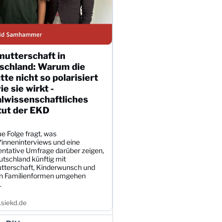
mutterschaft in
schland: Warum die
te nicht so polarisiert
wie sie wirkt -
alwissenschaftliches
tut der EKD
e Folge fragt, was
*inneninterviews und eine
entative Umfrage darüber zeigen,
utschland künftig mit
tterschaft, Kinderwunsch und
en Familienformen umgehen
.
siekd.de