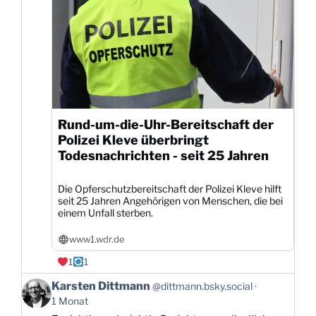
Rund-um-die-Uhr-Bereitschaft der
Polizei Kleve überbringt
Todesnachrichten - seit 25 Jahren
Die Opferschutzbereitschaft der Polizei Kleve hilft
seit 25 Jahren Angehörigen von Menschen, die bei
einem Unfall sterben.
www1.wdr.de
1
1
Beitrag
Karsten Dittmann
@dittmann.bsky.social
von
1 Monat
Karsten