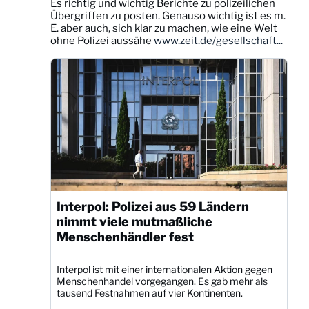
Es richtig und wichtig Berichte zu polizeilichen
Dittmann
Übergriffen zu posten. Genauso wichtig ist es m.
auf
E. aber auch, sich klar zu machen, wie eine Welt
Bluesky
ohne Polizei aussähe
www.zeit.de/gesellschaft...
ansehen
Interpol: Polizei aus 59 Ländern
nimmt viele mutmaßliche
Menschenhändler fest
Interpol ist mit einer internationalen Aktion gegen
Menschenhandel vorgegangen. Es gab mehr als
tausend Festnahmen auf vier Kontinenten.