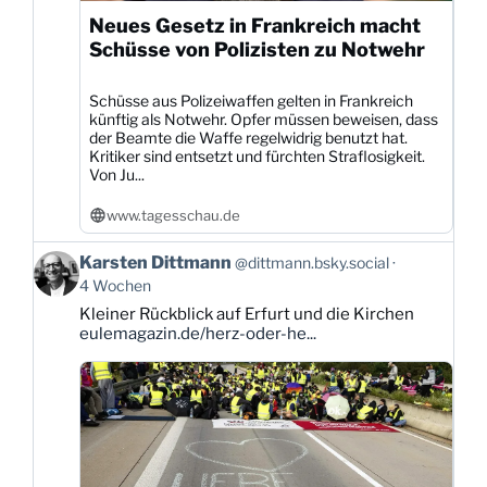
Neues Gesetz in Frankreich macht
Schüsse von Polizisten zu Notwehr
Schüsse aus Polizeiwaffen gelten in Frankreich
künftig als Notwehr. Opfer müssen beweisen, dass
der Beamte die Waffe regelwidrig benutzt hat.
Kritiker sind entsetzt und fürchten Straflosigkeit.
Von Ju...
www.tagesschau.de
Beitrag
Karsten Dittmann
@dittmann.bsky.social
von
4 Wochen
Karsten
Kleiner Rückblick auf Erfurt und die Kirchen
Dittmann
eulemagazin.de/herz-oder-he...
auf
Bluesky
ansehen