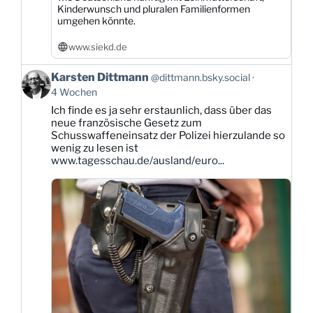
Kinderwunsch und pluralen Familienformen
umgehen könnte.
www.siekd.de
Beitrag
Karsten Dittmann
@dittmann.bsky.social
von
4 Wochen
Karsten
Ich finde es ja sehr erstaunlich, dass über das
Dittmann
neue französische Gesetz zum
auf
Schusswaffeneinsatz der Polizei hierzulande so
Bluesky
wenig zu lesen ist
ansehen
www.tagesschau.de/ausland/euro...