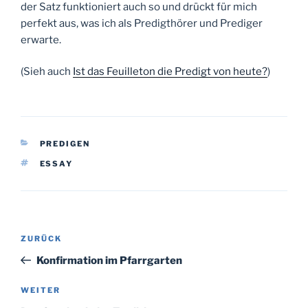
der Satz funktioniert auch so und drückt für mich
perfekt aus, was ich als Predigthörer und Prediger
erwarte.
(Sieh auch
Ist das Feuilleton die Predigt von heute?
)
KATEGORIEN
PREDIGEN
SCHLAGWÖRTER
ESSAY
Beitragsnavigation
Vorheriger
ZURÜCK
Beitrag
Konfirmation im Pfarrgarten
Nächster
WEITER