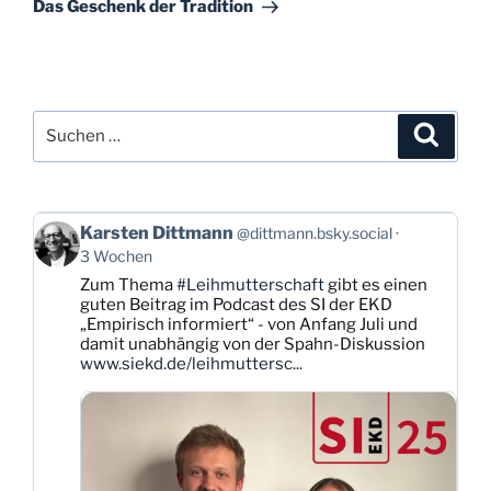
Beitrag
Das Geschenk der Tradition
Suchen
Suche
nach:
Beitrag
Karsten Dittmann
@dittmann.bsky.social
von
3 Wochen
Karsten
Zum Thema
#Leihmutterschaft
gibt es einen
Dittmann
guten Beitrag im Podcast des SI der EKD
auf
„Empirisch informiert“ - von Anfang Juli und
Bluesky
damit unabhängig von der Spahn-Diskussion
ansehen
www.siekd.de/leihmuttersc...