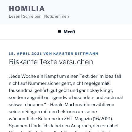
Zum
HOMILIA
Inhalt
Lesen | Schreiben | Notiznehmen
springen
Menü
VERÖFFENTLICHT
15. APRIL 2021
VON
KARSTEN DITTMANN
AM
Riskante Texte versuchen
„Jede Woche ein Kampf um einen Text, der im Idealfall
nicht auf Nummer sicher geht, nicht regelgemäß,
tausend­mal gehört, gut geölt und ganz okay klingt,
sondern angreifbar, irgendwie besonders und auch mal
schwer daneben.“ – Harald Martenstein erzählt von
seinem Ringen mit den Lektoren um seine
wöchentliche Kolumne im ZEIT-Magazin (16/2021).
Spannend finde ich dabei den Anspruch, den er dabei