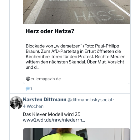
Herz oder Hetze?
Blockade von „widersetzen“ (Foto: Paul-Philipp
Braun). Zum AfD-Parteitag in Erfurt öffneten die
Kirchen ihre Türen für den Protest. Rechte Medien
wittern den nächsten Skandal. Über Mut, Vorsicht
und d...
eulemagazin.de
1
Beitrag
Karsten Dittmann
@dittmann.bsky.social
von
4 Wochen
Karsten
Das Klever Modell wird 25
Dittmann
www1.wdr.de/nrw/niederrh...
auf
Bluesky
ansehen