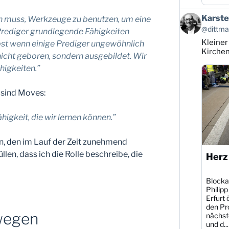
Beitrag
Karste
n muss, Werkzeuge zu benutzen, um eine
von
@dittman
 Prediger grundlegende Fähigkeiten
Karsten
Kleiner
Dittmann
bst wenn einige Prediger ungewöhnlich
auf
Kirche
icht geboren, sondern ausgebildet. Wir
Bluesky
higkeiten.”
ansehen
 sind Moves:
higkeit, die wir lernen können.”
n, den im Lauf der Zeit zunehmend
llen, dass ich die Rolle beschreibe, die
Herz
Blocka
Philipp
Erfurt 
den Pr
wegen
nächst
und d...