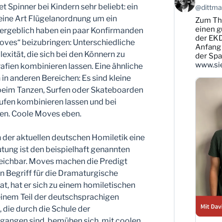
von
t Spinner bei Kindern sehr beliebt: ein
@dittman
Karsten
 eine Art Flügelanordnung um ein
Zum T
Dittmann
auf
einen g
 Vergeblich haben ein paar Konfirmanden
Bluesky
der EKD
Moves“ beizubringen: Unterschiedliche
ansehen
Anfang 
exität, die sich bei den Könnern zu
der Sp
www.sie
fien kombinieren lassen. Eine ähnliche
in anderen Bereichen: Es sind kleine
beim Tanzen, Surfen oder Skateboarden
en kombinieren lassen und bei
en. Coole Moves eben.
n der aktuellen deutschen Homiletik eine
utung ist den beispielhaft genannten
ichbar. Moves machen die Predigt
en Begriff für die Dramaturgische
t, hat er sich zu einem homiletischen
einem Teil der deutschsprachigen
, die durch die Schule der
gangen sind, bemühen sich, mit coolen