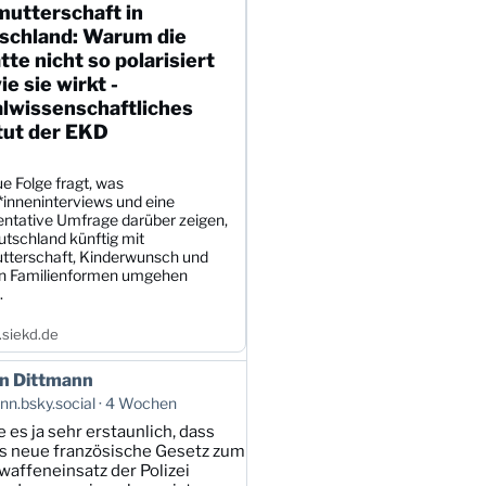
mutterschaft in
schland: Warum die
te nicht so polarisiert
wie sie wirkt -
alwissenschaftliches
tut der EKD
e Folge fragt, was
*inneninterviews und eine
entative Umfrage darüber zeigen,
utschland künftig mit
tterschaft, Kinderwunsch und
en Familienformen umgehen
.
siekd.de
n Dittmann
n.bsky.social
4 Wochen
e es ja sehr erstaunlich, dass
s neue französische Gesetz zum
affeneinsatz der Polizei