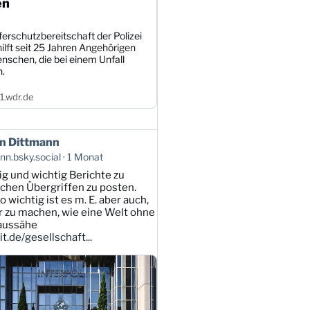
en
erschutzbereitschaft der Polizei
ilft seit 25 Jahren Angehörigen
nschen, die bei einem Unfall
n.
.wdr.de
n Dittmann
n.bsky.social
1 Monat
tig und wichtig Berichte zu
lichen Übergriffen zu posten.
 wichtig ist es m. E. aber auch,
ar zu machen, wie eine Welt ohne
 aussähe
t.de/gesellschaft...