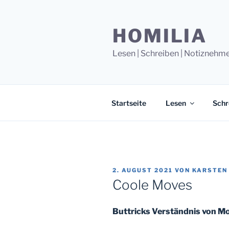
Zum
Inhalt
HOMILIA
springen
Lesen | Schreiben | Notiznehm
Startseite
Lesen
Schr
VERÖFFENTLICHT
2. AUGUST 2021
VON
KARSTEN
AM
Coole Moves
Buttricks Verständnis von M