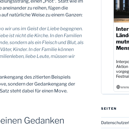
ndlungsstrang, einen „Plot“. Statt wie im
e aneinander zu reihen, fügen die
 auf natürliche Weise zu einem Ganzen:
 wo wir uns im Geist der Liebe begegnen.
Inter
Länd
ebe ist nicht die Kirche. In den Familien
mutm
de, sondern als ein Fleisch und Blut, als
Mens
äter, Kinder. In der Familie können
milienleben, liebe Leute, müssen wir
Interpo
Aktion
vorgeg
Festna
ankengang des zitierten Beispiels
 Move, sondern der Gedankengang der
www.
Satz steht dabei für einen Move.
SEITEN
 einen Gedanken
Datenschutzer