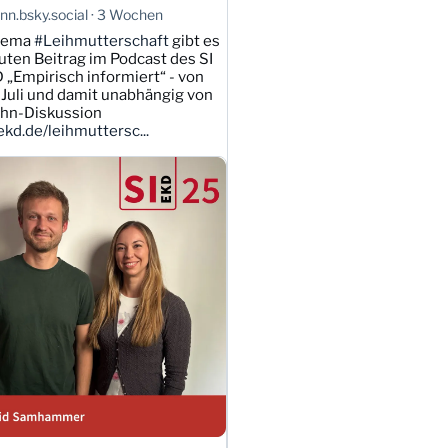
n.bsky.social
3 Wochen
hema
#Leihmutterschaft
gibt es
uten Beitrag im Podcast des SI
 „Empirisch informiert“ - von
Juli und damit unabhängig von
ahn-Diskussion
kd.de/leihmuttersc...