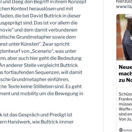
ansehen
hierzul
ol und Deeg den Begriff in ihrem Konzept
www.tag
ischen Kontext herauslösen und mit
den, die bei David Buttrick in dieser
sgeprägt sind. Das ist vor allem die
movie” und dem damit verbundenen
letische Grundmetapher sowie dem
unst unter Künsten”. Zwar spricht
igtentwurf von „Scenario“, was unter
n, aber auch hier geht die Bedeutung
n anderer Stelle vergleicht Buttrick
Neue
us fortlaufenden Sequenzen, will damit
mach
tische Grundmetapher einführen,
zu N
he Texte keine Stillleben sind. Es geht
ment und mobility um die Bewegung in
Schüsse
Frankre
müssen
Waffe r
sind en
 ist das Gespräch und Predigt ist
Von Ju..
dern Handwerk, wie Buttrick immer
www.