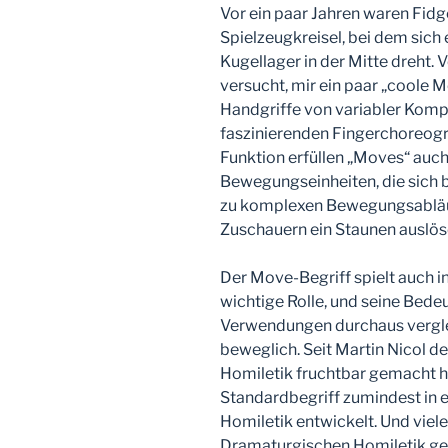
Vor ein paar Jahren waren Fidge
Spielzeugkreisel, bei dem sich
Kugellager in der Mitte dreht.
versucht, mir ein paar „coole 
Handgriffe von variabler Kompl
faszinierenden Fingerchoreogra
Funktion erfüllen „Moves“ auch 
Bewegungseinheiten, die sich 
zu komplexen Bewegungsabläuf
Zuschauern ein Staunen auslös
Der Move-Begriff spielt auch i
wichtige Rolle, und seine Bede
Verwendungen durchaus vergle
beweglich. Seit Martin Nicol d
Homiletik fruchtbar gemacht ha
Standardbegriff zumindest in 
Homiletik entwickelt. Und viele
Dramaturgischen Homiletik ge