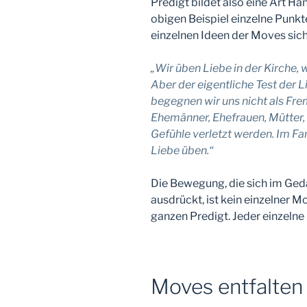
Predigt bildet also eine Art Ha
obigen Beispiel einzelne Punkt
einzelnen Ideen der Moves sich
„Wir üben Liebe in der Kirche,
Aber der eigentliche Test der Li
begegnen wir uns nicht als Frem
Ehemänner, Ehefrauen, Mütter, V
Gefühle verletzt werden. Im Fa
Liebe üben.“
Die Bewegung, die sich im Ged
ausdrückt, ist kein einzelner
ganzen Predigt. Jeder einzelne 
Moves entfalten