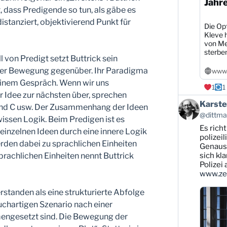
Jahr
t, dass Predigende so tun, als gäbe es
distanziert, objektivierend Punkt für
Die Opf
Kleve h
von Me
sterbe
 von Predigt setzt Buttrick sein
iner Bewegung gegenüber. Ihr Paradigma
www1
n einem Gespräch. Wenn wir uns
1
1
r Idee zur nächsten über, sprechen
Beitrag
Karste
 und C usw. Der Zusammenhang der Ideen
von
@dittman
wissen Logik. Beim Predigen ist es
Karsten
Es rich
Dittmann
einzelnen Ideen durch eine innere Logik
auf
polizei
den dabei zu sprachlichen Einheiten
Bluesky
Genauso
ansehen
prachlichen Einheiten nennt Buttrick
sich kl
Polizei
www.zei
rstanden als eine strukturierte Abfolge
uchartigen Szenario nach einer
ngesetzt sind. Die Bewegung der