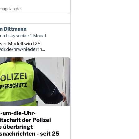
magazin.de
n Dittmann
n.bsky.social
1 Monat
ver Modell wird 25
r.de/nrw/niederrh...
-um-die-Uhr-
tschaft der Polizei
e überbringt
nachrichten - seit 25