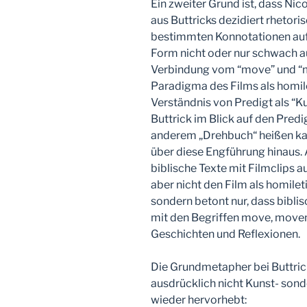
Ein zweiter Grund ist, dass Nic
aus Buttricks dezidiert rhetor
bestimmten Konnotationen aufla
Form nicht oder nur schwach au
Verbindung vom “move” und “
Paradigma des Films als homi
Verständnis von Predigt als “K
Buttrick im Blick auf den Pred
anderem „Drehbuch“ heißen kan
über diese Engführung hinaus. A
biblische Texte mit Filmclips a
aber nicht den Film als homile
sondern betont nur, dass biblisc
mit den Begriffen move, move
Geschichten und Reflexionen.
Die Grundmetapher bei Buttrick
ausdrücklich nicht Kunst- son
wieder hervorhebt: