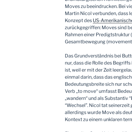
Moves zu beeindrucken. Bei vie
Martin Nicol verbunden, dass le
Konzept des
US-Amerikanischen
zurückgegriffen: Moves sind bei
Rahmen einer Predigtstruktur (s
Gesamtbewegung (movement) 
Das Grundverständnis bei Buttri
nur, dass die Rolle des Begrif
ist, weil er mit der Zeit leerge
einmal darin, dass das englisc
Bedeutungsbreite sich nur schw
Verb „to move“ umfasst Bedeut
„wandern“ und als Substantiv “
“Wechsel”. Nicol tat seinerzeit 
allerdings wurde Move als de
Kontext zu einem unklaren term