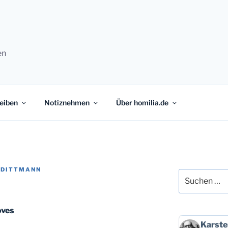
en
eiben
Notiznehmen
Über homilia.de
 DITTMANN
Suchen
nach:
oves
Beitrag
Karste