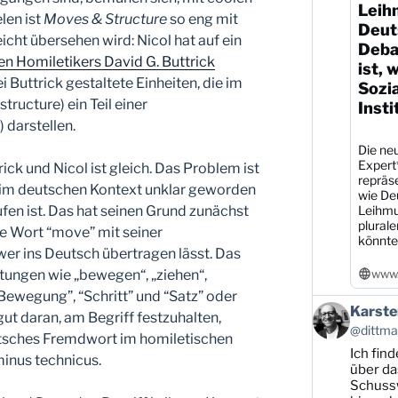
Leih
len ist
Moves & Structure
so eng mit
Deut
icht übersehen wird: Nicol hat auf ein
Debat
 Homiletikers David G. Buttrick
ist, 
 Buttrick gestaltete Einheiten, die im
Sozi
tructure) ein Teil einer
Insti
darstellen.
Die neu
Expert
ck und Nicol ist gleich. Das Problem ist
repräs
fs im deutschen Kontext unklar geworden
wie De
Leihmu
laufen ist. Das hat seinen Grund zunächst
plural
he Wort “move” mit seiner
könnte
er ins Deutsch übertragen lässt. Das
www.
ungen wie „bewegen“, „ziehen“,
Bewegung”, “Schritt” und “Satz” oder
Beitrag
Karste
gut daran, am Begriff festzuhalten,
von
@dittman
utsches Fremdwort im homiletischen
Karsten
Ich find
Dittmann
inus technicus.
auf
über da
Bluesky
Schussw