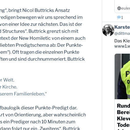
eule
g“, bringt Nicol Buttricks Ansatz
Predigen bewegen wir uns sprechend im
1
n einer Idee zur nächsten. Das ist der
Beitrag
Karste
tructures“. Buttrick grenzt sich mit
von
@dittman
Karsten
text der New Homiletic von einem auch
Das Kle
Dittmann
eliebten Predigtschema ab: Der Punkte-
auf
www1.wd
Bluesky
oem“). Oft tragen die einzelnen Punkte
ansehen
en und sind durchnummeriert. Buttrick
r Welt.
r Kirche.
nserem Familienleben.“
Rund
ufbaulogik dieser Punkte-Predigt dar.
Berei
Art von Orientierung, aber wahrscheinlich
Klev
ss ein Prediger nach 10 Minuten zum
Todes
ann folgt nur ein „Zweitens“. Buttrick