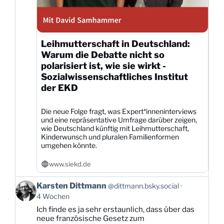
Leihmutterschaft in Deutschland:
Warum die Debatte nicht so
polarisiert ist, wie sie wirkt -
Sozialwissenschaftliches Institut
der EKD
Die neue Folge fragt, was Expert*inneninterviews
und eine repräsentative Umfrage darüber zeigen,
wie Deutschland künftig mit Leihmutterschaft,
Kinderwunsch und pluralen Familienformen
umgehen könnte.
www.siekd.de
Beitrag
Karsten Dittmann
@dittmann.bsky.social
von
4 Wochen
Karsten
Ich finde es ja sehr erstaunlich, dass über das
Dittmann
neue französische Gesetz zum
auf