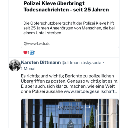
Polizei Kleve überbringt
Todesnachrichten - seit 25 Jahren
Die Opferschutzbereitschaft der Polizei Kleve hilft
seit 25 Jahren Angehörigen von Menschen, die bei
einem Unfall sterben.
www1.wdr.de
1
1
Beitrag
Karsten Dittmann
@dittmann.bsky.social
von
1 Monat
Karsten
Es richtig und wichtig Berichte zu polizeilichen
Dittmann
Übergriffen zu posten. Genauso wichtig ist es m.
auf
E. aber auch, sich klar zu machen, wie eine Welt
Bluesky
ohne Polizei aussähe
www.zeit.de/gesellschaft...
ansehen