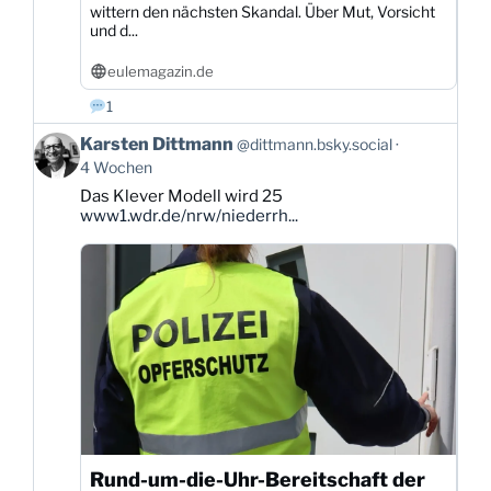
wittern den nächsten Skandal. Über Mut, Vorsicht
und d...
eulemagazin.de
1
Beitrag
Karsten Dittmann
@dittmann.bsky.social
von
4 Wochen
Karsten
Das Klever Modell wird 25
Dittmann
www1.wdr.de/nrw/niederrh...
auf
Bluesky
ansehen
Rund-um-die-Uhr-Bereitschaft der