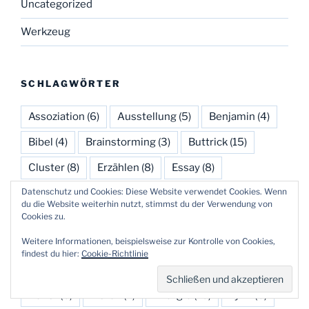
Uncategorized
Werkzeug
SCHLAGWÖRTER
Assoziation
(6)
Ausstellung
(5)
Benjamin
(4)
Bibel
(4)
Brainstorming
(3)
Buttrick
(15)
Cluster
(8)
Erzählen
(8)
Essay
(8)
Datenschutz und Cookies: Diese Website verwendet Cookies. Wenn
Feuilleton
(3)
Finanzen
(3)
Glauben
(3)
du die Website weiterhin nutzt, stimmst du der Verwendung von
Cookies zu.
Gottesdienst
(11)
Homiletik
(22)
Weitere Informationen, beispielsweise zur Kontrolle von Cookies,
Interpretation
(4)
Konfirmation
(4)
findest du hier:
Cookie-Richtlinie
Kreatives Schreiben
(26)
Kreativität
(13)
Kunst
(6)
Listen
(2)
Liturgie
(10)
Lyrik
(6)