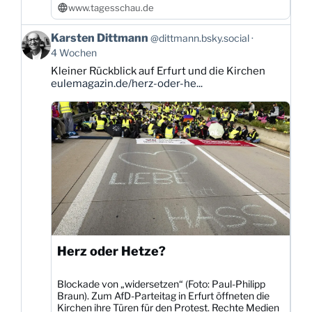
www.tagesschau.de
Beitrag
Karsten Dittmann
@dittmann.bsky.social
von
4 Wochen
Karsten
Kleiner Rückblick auf Erfurt und die Kirchen
Dittmann
eulemagazin.de/herz-oder-he...
auf
Bluesky
ansehen
Herz oder Hetze?
Blockade von „widersetzen“ (Foto: Paul-Philipp
Braun). Zum AfD-Parteitag in Erfurt öffneten die
Kirchen ihre Türen für den Protest. Rechte Medien