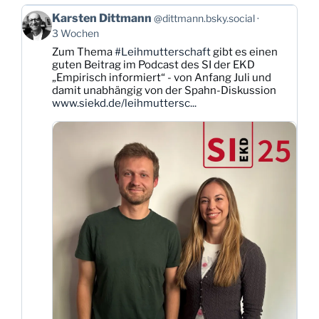
Beitrag
Karsten Dittmann
@dittmann.bsky.social
von
3 Wochen
Karsten
Zum Thema
#Leihmutterschaft
gibt es einen
Dittmann
guten Beitrag im Podcast des SI der EKD
auf
„Empirisch informiert“ - von Anfang Juli und
Bluesky
damit unabhängig von der Spahn-Diskussion
ansehen
www.siekd.de/leihmuttersc...