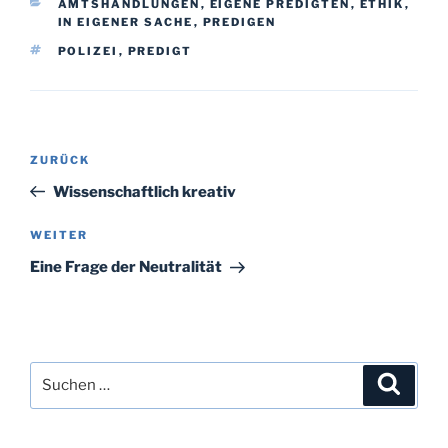
KATEGORIEN
AMTSHANDLUNGEN
,
EIGENE PREDIGTEN
,
ETHIK
,
IN EIGENER SACHE
,
PREDIGEN
SCHLAGWÖRTER
POLIZEI
,
PREDIGT
Beitragsnavigation
Vorheriger
ZURÜCK
Beitrag
Wissenschaftlich kreativ
Nächster
WEITER
Beitrag
Eine Frage der Neutralität
Suchen
Suche
nach: