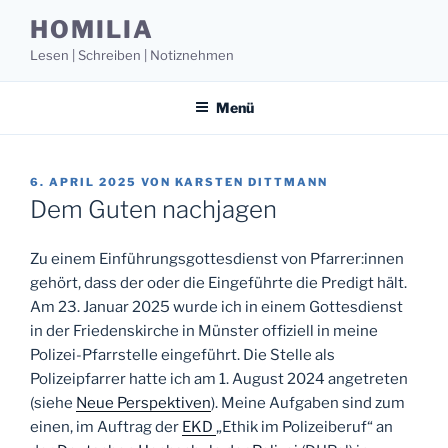
Zum
HOMILIA
Inhalt
Lesen | Schreiben | Notiznehmen
springen
Menü
VERÖFFENTLICHT
6. APRIL 2025
VON
KARSTEN DITTMANN
AM
Dem Guten nachjagen
Zu einem Einführungsgottesdienst von Pfarrer:innen
gehört, dass der oder die Eingeführte die Predigt hält.
Am 23. Januar 2025 wurde ich in einem Gottesdienst
in der Friedenskirche in Münster offiziell in meine
Polizei-Pfarrstelle eingeführt. Die Stelle als
Polizeipfarrer hatte ich am 1. August 2024 angetreten
(siehe
Neue Perspektiven
). Meine Aufgaben sind zum
einen, im Auftrag der
EKD
„Ethik im Polizeiberuf“ an