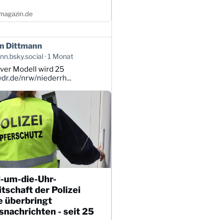
magazin.de
n Dittmann
n.bsky.social
1 Monat
ver Modell wird 25
r.de/nrw/niederrh...
-um-die-Uhr-
tschaft der Polizei
e überbringt
nachrichten - seit 25