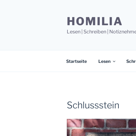
Zum
Inhalt
HOMILIA
springen
Lesen | Schreiben | Notiznehm
Startseite
Lesen
Schr
Schlussstein