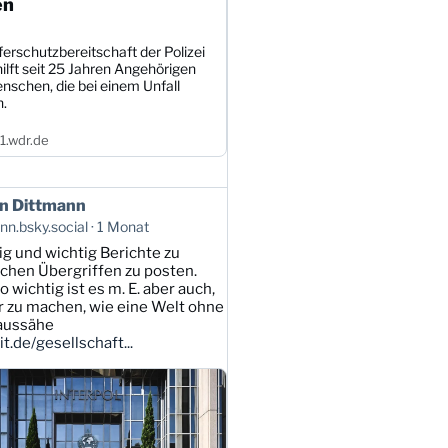
en
erschutzbereitschaft der Polizei
ilft seit 25 Jahren Angehörigen
nschen, die bei einem Unfall
n.
.wdr.de
n Dittmann
n.bsky.social
1 Monat
tig und wichtig Berichte zu
lichen Übergriffen zu posten.
 wichtig ist es m. E. aber auch,
ar zu machen, wie eine Welt ohne
 aussähe
t.de/gesellschaft...