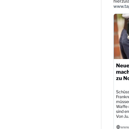
ansehen
hierzul
www.tag
Neue
mach
zu N
Schüsse
Frankre
müssen
Waffe r
sind en
Von Ju..
www.