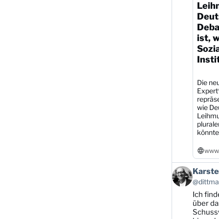
Leih
Deut
Debat
ist, 
Sozi
Insti
Die neu
Expert
repräs
wie De
Leihmu
plural
könnte
www.
Beitrag
Karste
von
@dittman
Karsten
Ich find
Dittmann
auf
über da
Bluesky
Schussw