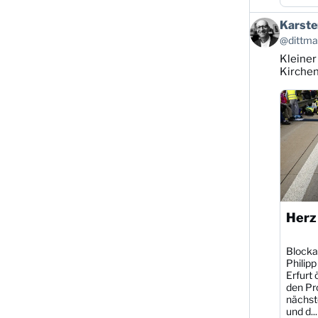
Beitrag
Karste
von
@dittman
Karsten
Kleiner
Dittmann
auf
Kirche
Bluesky
ansehen
Herz
Blocka
Philipp
Erfurt 
den Pr
nächst
und d...