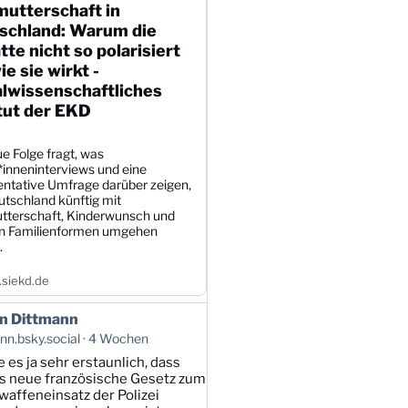
mutterschaft in
schland: Warum die
te nicht so polarisiert
wie sie wirkt -
alwissenschaftliches
tut der EKD
e Folge fragt, was
*inneninterviews und eine
entative Umfrage darüber zeigen,
utschland künftig mit
tterschaft, Kinderwunsch und
en Familienformen umgehen
.
siekd.de
n Dittmann
n.bsky.social
4 Wochen
e es ja sehr erstaunlich, dass
s neue französische Gesetz zum
affeneinsatz der Polizei