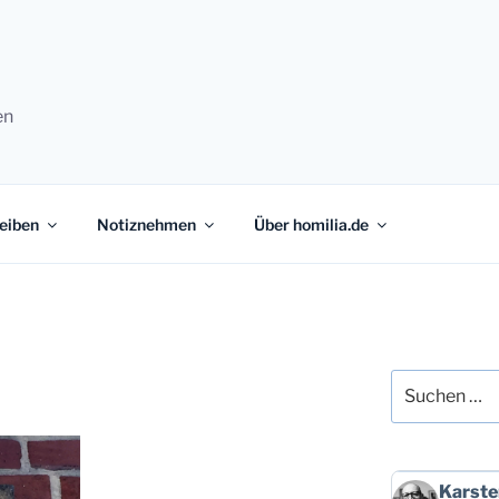
en
eiben
Notiznehmen
Über homilia.de
Suchen
nach:
Beitrag
Karste