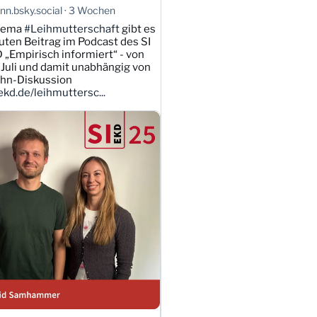
n.bsky.social
3 Wochen
hema
#Leihmutterschaft
gibt es
uten Beitrag im Podcast des SI
 „Empirisch informiert“ - von
Juli und damit unabhängig von
ahn-Diskussion
kd.de/leihmuttersc...