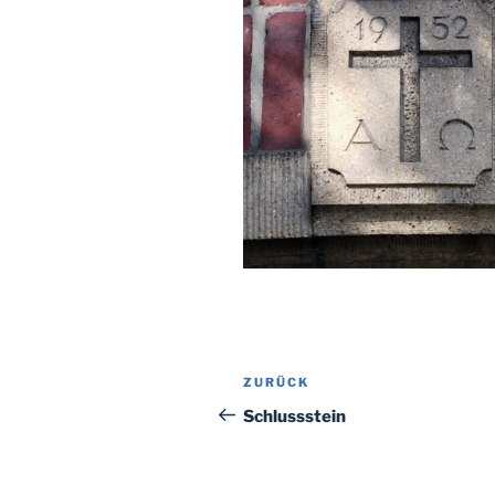
Beitragsnavigation
Vorheriger
ZURÜCK
Beitrag
Schlussstein