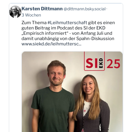
Beitrag
Karsten Dittmann
@dittmann.bsky.social
von
3 Wochen
Karsten
Zum Thema
#Leihmutterschaft
gibt es einen
Dittmann
guten Beitrag im Podcast des SI der EKD
auf
„Empirisch informiert“ - von Anfang Juli und
Bluesky
damit unabhängig von der Spahn-Diskussion
ansehen
www.siekd.de/leihmuttersc...