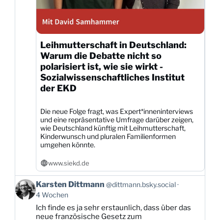
Leihmutterschaft in Deutschland:
Warum die Debatte nicht so
polarisiert ist, wie sie wirkt -
Sozialwissenschaftliches Institut
der EKD
Die neue Folge fragt, was Expert*inneninterviews
und eine repräsentative Umfrage darüber zeigen,
wie Deutschland künftig mit Leihmutterschaft,
Kinderwunsch und pluralen Familienformen
umgehen könnte.
www.siekd.de
Beitrag
Karsten Dittmann
@dittmann.bsky.social
von
4 Wochen
Karsten
Ich finde es ja sehr erstaunlich, dass über das
Dittmann
neue französische Gesetz zum
auf