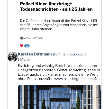
Polizei Kleve überbringt
Todesnachrichten - seit 25 Jahren
Die Opferschutzbereitschaft der Polizei Kleve hilft
seit 25 Jahren Angehörigen von Menschen, die bei
einem Unfall sterben.
www1.wdr.de
1
1
Beitrag
Karsten Dittmann
@dittmann.bsky.social
von
1 Monat
Karsten
Es richtig und wichtig Berichte zu polizeilichen
Dittmann
Übergriffen zu posten. Genauso wichtig ist es m.
auf
E. aber auch, sich klar zu machen, wie eine Welt
Bluesky
ohne Polizei aussähe
www.zeit.de/gesellschaft...
ansehen