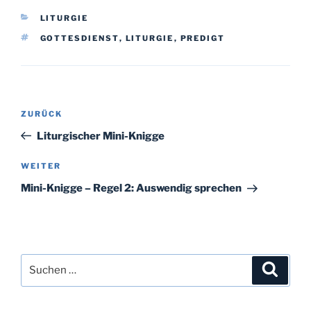
KATEGORIEN
LITURGIE
SCHLAGWÖRTER
GOTTESDIENST
,
LITURGIE
,
PREDIGT
Beitragsnavigation
Vorheriger
ZURÜCK
Beitrag
Liturgischer Mini-Knigge
Nächster
WEITER
Beitrag
Mini-Knigge – Regel 2: Auswendig sprechen
Suchen
Suche
nach: