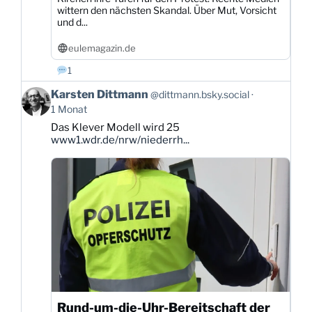
wittern den nächsten Skandal. Über Mut, Vorsicht
und d...
eulemagazin.de
1
Beitrag
Karsten Dittmann
@dittmann.bsky.social
von
1 Monat
Karsten
Das Klever Modell wird 25
Dittmann
www1.wdr.de/nrw/niederrh...
auf
Bluesky
ansehen
Rund-um-die-Uhr-Bereitschaft der