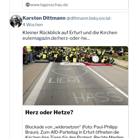
www.tagesschau.de
Beitrag
Karsten Dittmann
@dittmann.bsky.social
von
4 Wochen
Karsten
Kleiner Rückblick auf Erfurt und die Kirchen
Dittmann
eulemagazin.de/herz-oder-he...
auf
Bluesky
ansehen
Herz oder Hetze?
Blockade von „widersetzen“ (Foto: Paul-Philipp
Braun). Zum AfD-Parteitag in Erfurt öffneten die
Kirchen ihre Türen für den Protest. Rechte Medien