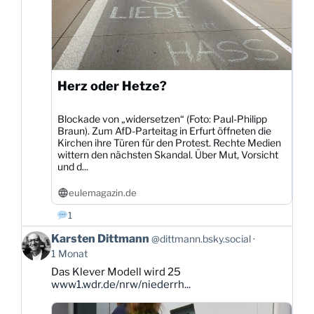
Herz oder Hetze?
Blockade von „widersetzen“ (Foto: Paul-Philipp
Braun). Zum AfD-Parteitag in Erfurt öffneten die
Kirchen ihre Türen für den Protest. Rechte Medien
wittern den nächsten Skandal. Über Mut, Vorsicht
und d...
eulemagazin.de
1
Beitrag
Karsten Dittmann
@dittmann.bsky.social
von
1 Monat
Karsten
Das Klever Modell wird 25
Dittmann
www1.wdr.de/nrw/niederrh...
auf
Bluesky
ansehen