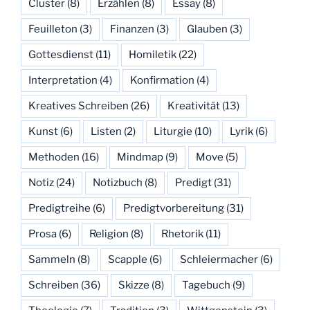
Cluster
(8)
Erzählen
(8)
Essay
(8)
Feuilleton
(3)
Finanzen
(3)
Glauben
(3)
Gottesdienst
(11)
Homiletik
(22)
Interpretation
(4)
Konfirmation
(4)
Kreatives Schreiben
(26)
Kreativität
(13)
Kunst
(6)
Listen
(2)
Liturgie
(10)
Lyrik
(6)
Methoden
(16)
Mindmap
(9)
Move
(5)
Notiz
(24)
Notizbuch
(8)
Predigt
(31)
Predigtreihe
(6)
Predigtvorbereitung
(31)
Prosa
(6)
Religion
(8)
Rhetorik
(11)
Sammeln
(8)
Scapple
(6)
Schleiermacher
(6)
Schreiben
(36)
Skizze
(8)
Tagebuch
(9)