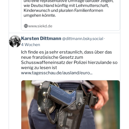
und eine repräsentative Umfrage darüber zeigen,
wie Deutschland künftig mit Leihmutterschaft,
Kinderwunsch und pluralen Familienformen
umgehen könnte.
www.siekd.de
Beitrag
Karsten Dittmann
@dittmann.bsky.social
von
4 Wochen
Karsten
Ich finde es ja sehr erstaunlich, dass über das
Dittmann
neue französische Gesetz zum
auf
Schusswaffeneinsatz der Polizei hierzulande so
Bluesky
wenig zu lesen ist
ansehen
www.tagesschau.de/ausland/euro...