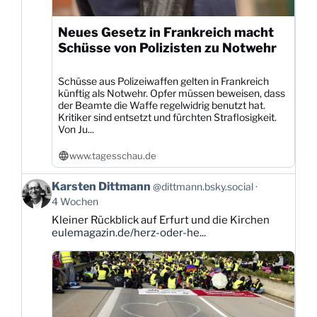
Neues Gesetz in Frankreich macht
Schüsse von Polizisten zu Notwehr
Schüsse aus Polizeiwaffen gelten in Frankreich
künftig als Notwehr. Opfer müssen beweisen, dass
der Beamte die Waffe regelwidrig benutzt hat.
Kritiker sind entsetzt und fürchten Straflosigkeit.
Von Ju...
www.tagesschau.de
Beitrag
Karsten Dittmann
@dittmann.bsky.social
von
4 Wochen
Karsten
Kleiner Rückblick auf Erfurt und die Kirchen
Dittmann
eulemagazin.de/herz-oder-he...
auf
Bluesky
ansehen