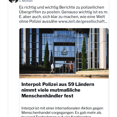
1 Monat
Karsten
Es richtig und wichtig Berichte zu polizeilichen
Dittmann
Übergriffen zu posten. Genauso wichtig ist es m.
auf
E. aber auch, sich klar zu machen, wie eine Welt
Bluesky
ohne Polizei aussähe
www.zeit.de/gesellschaft...
ansehen
Interpol: Polizei aus 59 Ländern
nimmt viele mutmaßliche
Menschenhändler fest
Interpol ist mit einer internationalen Aktion gegen
Menschenhandel vorgegangen. Es gab mehr als
tausend Festnahmen auf vier Kontinenten.