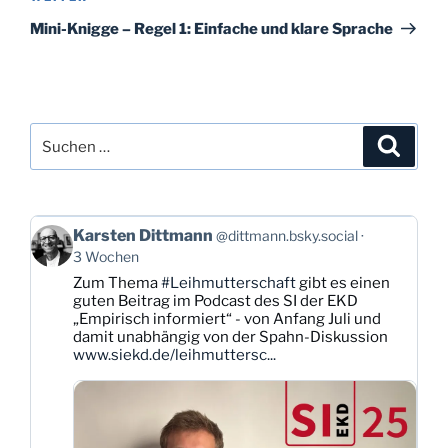
Beitrag
Mini-Knigge – Regel 1: Einfache und klare Sprache
Suchen
Suche
nach:
Beitrag
Karsten Dittmann
@dittmann.bsky.social
von
3 Wochen
Karsten
Zum Thema
#Leihmutterschaft
gibt es einen
Dittmann
guten Beitrag im Podcast des SI der EKD
auf
„Empirisch informiert“ - von Anfang Juli und
Bluesky
damit unabhängig von der Spahn-Diskussion
ansehen
www.siekd.de/leihmuttersc...