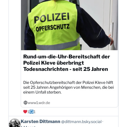
Rund-um-die-Uhr-Bereitschaft der
Polizei Kleve überbringt
Todesnachrichten - seit 25 Jahren
Die Opferschutzbereitschaft der Polizei Kleve hilft
seit 25 Jahren Angehörigen von Menschen, die bei
einem Unfall sterben.
www1.wdr.de
1
1
Beitrag
Karsten Dittmann
@dittmann.bsky.social
von