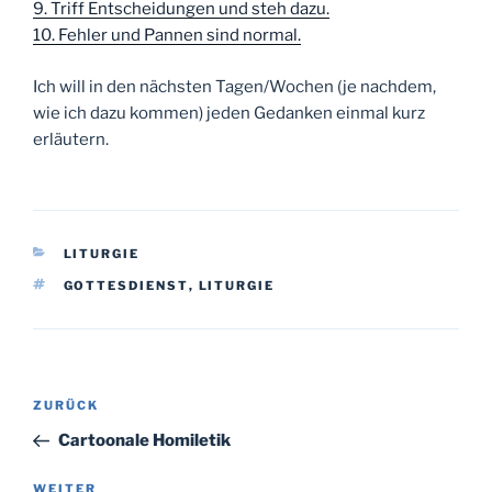
9. Triff Entscheidungen und steh dazu.
10. Fehler und Pannen sind normal.
Ich will in den nächsten Tagen/Wochen (je nachdem,
wie ich dazu kommen) jeden Gedanken einmal kurz
erläutern.
KATEGORIEN
LITURGIE
SCHLAGWÖRTER
GOTTESDIENST
,
LITURGIE
Beitragsnavigation
Vorheriger
ZURÜCK
Beitrag
Cartoonale Homiletik
Nächster
WEITER