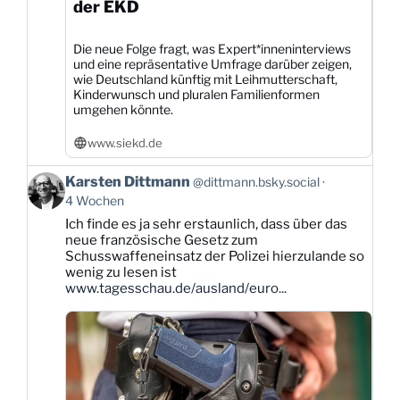
der EKD
Die neue Folge fragt, was Expert*inneninterviews
und eine repräsentative Umfrage darüber zeigen,
wie Deutschland künftig mit Leihmutterschaft,
Kinderwunsch und pluralen Familienformen
umgehen könnte.
www.siekd.de
Beitrag
Karsten Dittmann
@dittmann.bsky.social
von
4 Wochen
Karsten
Ich finde es ja sehr erstaunlich, dass über das
Dittmann
neue französische Gesetz zum
auf
Schusswaffeneinsatz der Polizei hierzulande so
Bluesky
wenig zu lesen ist
ansehen
www.tagesschau.de/ausland/euro...