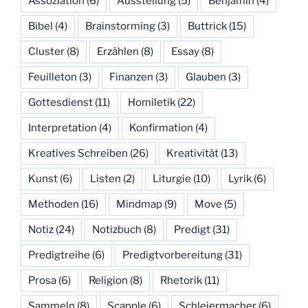
Assoziation
(6)
Ausstellung
(5)
Benjamin
(4)
Bibel
(4)
Brainstorming
(3)
Buttrick
(15)
Cluster
(8)
Erzählen
(8)
Essay
(8)
Feuilleton
(3)
Finanzen
(3)
Glauben
(3)
Gottesdienst
(11)
Homiletik
(22)
Interpretation
(4)
Konfirmation
(4)
Kreatives Schreiben
(26)
Kreativität
(13)
Kunst
(6)
Listen
(2)
Liturgie
(10)
Lyrik
(6)
Methoden
(16)
Mindmap
(9)
Move
(5)
Notiz
(24)
Notizbuch
(8)
Predigt
(31)
Predigtreihe
(6)
Predigtvorbereitung
(31)
Prosa
(6)
Religion
(8)
Rhetorik
(11)
Sammeln
(8)
Scapple
(6)
Schleiermacher
(6)