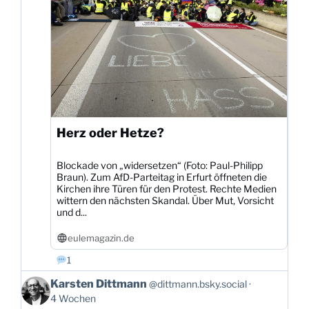
Herz oder Hetze?
Blockade von „widersetzen“ (Foto: Paul-Philipp
Braun). Zum AfD-Parteitag in Erfurt öffneten die
Kirchen ihre Türen für den Protest. Rechte Medien
wittern den nächsten Skandal. Über Mut, Vorsicht
und d...
eulemagazin.de
1
Beitrag
Karsten Dittmann
@dittmann.bsky.social
von
4 Wochen
Karsten