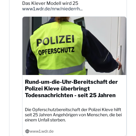
Das Klever Modell wird 25
Dittmann
www1.wdr.de/nrw/niederrh...
auf
Bluesky
ansehen
Rund-um-die-Uhr-Bereitschaft der
Polizei Kleve überbringt
Todesnachrichten - seit 25 Jahren
Die Opferschutzbereitschaft der Polizei Kleve hilft
seit 25 Jahren Angehörigen von Menschen, die bei
einem Unfall sterben.
www1.wdr.de