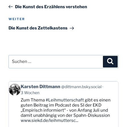
Beitrag
Die Kunst des Erzählens verstehen
Nächster
WEITER
Beitrag
Die Kunst des Zettelkastens
Suchen
Suche
nach:
Beitrag
Karsten Dittmann
@dittmann.bsky.social
von
3 Wochen
Karsten
Zum Thema
#Leihmutterschaft
gibt es einen
Dittmann
guten Beitrag im Podcast des SI der EKD
auf
„Empirisch informiert“ - von Anfang Juli und
Bluesky
damit unabhängig von der Spahn-Diskussion
ansehen
www.siekd.de/leihmuttersc...