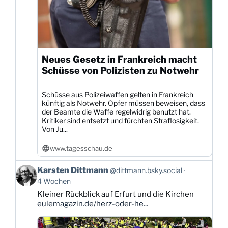
Neues Gesetz in Frankreich macht
Schüsse von Polizisten zu Notwehr
Schüsse aus Polizeiwaffen gelten in Frankreich
künftig als Notwehr. Opfer müssen beweisen, dass
der Beamte die Waffe regelwidrig benutzt hat.
Kritiker sind entsetzt und fürchten Straflosigkeit.
Von Ju...
www.tagesschau.de
Beitrag
Karsten Dittmann
@dittmann.bsky.social
von
4 Wochen
Karsten
Kleiner Rückblick auf Erfurt und die Kirchen
Dittmann
eulemagazin.de/herz-oder-he...
auf
Bluesky
ansehen