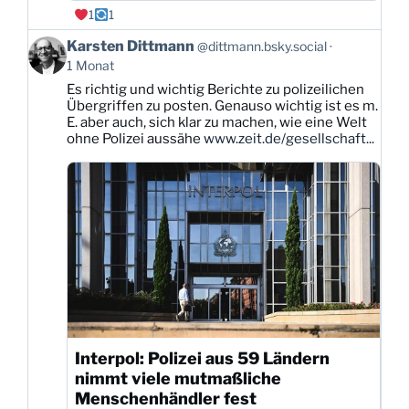
1
1
Beitrag
Karsten Dittmann
@dittmann.bsky.social
von
1 Monat
Karsten
Es richtig und wichtig Berichte zu polizeilichen
Dittmann
Übergriffen zu posten. Genauso wichtig ist es m.
auf
E. aber auch, sich klar zu machen, wie eine Welt
Bluesky
ohne Polizei aussähe
www.zeit.de/gesellschaft...
ansehen
Interpol: Polizei aus 59 Ländern
nimmt viele mutmaßliche
Menschenhändler fest