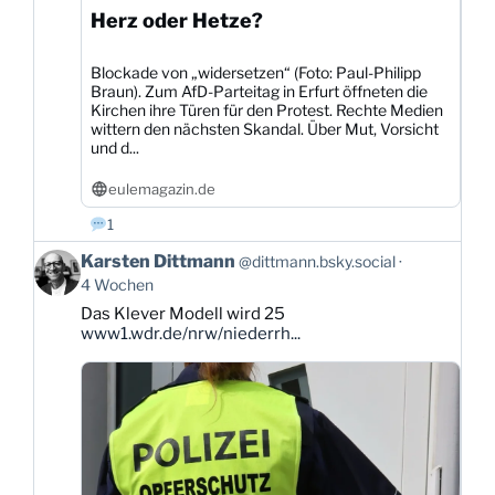
Herz oder Hetze?
Blockade von „widersetzen“ (Foto: Paul-Philipp
Braun). Zum AfD-Parteitag in Erfurt öffneten die
Kirchen ihre Türen für den Protest. Rechte Medien
wittern den nächsten Skandal. Über Mut, Vorsicht
und d...
eulemagazin.de
1
Beitrag
Karsten Dittmann
@dittmann.bsky.social
von
4 Wochen
Karsten
Das Klever Modell wird 25
Dittmann
www1.wdr.de/nrw/niederrh...
auf
Bluesky
ansehen