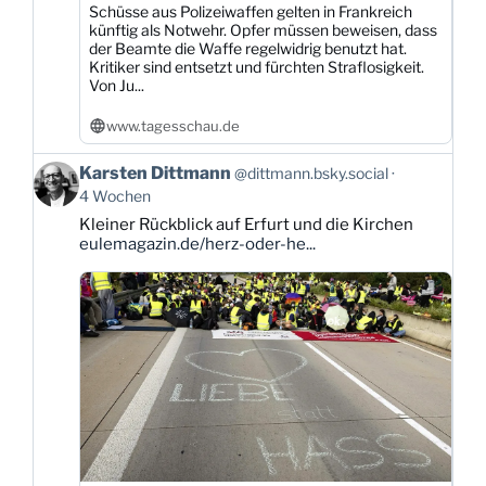
Schüsse aus Polizeiwaffen gelten in Frankreich
künftig als Notwehr. Opfer müssen beweisen, dass
der Beamte die Waffe regelwidrig benutzt hat.
Kritiker sind entsetzt und fürchten Straflosigkeit.
Von Ju...
www.tagesschau.de
Beitrag
Karsten Dittmann
@dittmann.bsky.social
von
4 Wochen
Karsten
Kleiner Rückblick auf Erfurt und die Kirchen
Dittmann
eulemagazin.de/herz-oder-he...
auf
Bluesky
ansehen