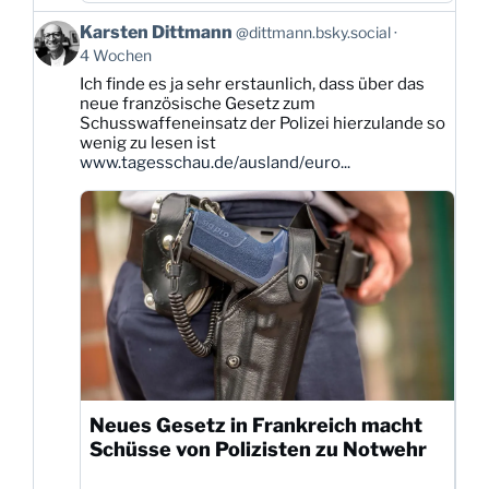
Beitrag
Karsten Dittmann
@dittmann.bsky.social
von
4 Wochen
Karsten
Ich finde es ja sehr erstaunlich, dass über das
Dittmann
neue französische Gesetz zum
auf
Schusswaffeneinsatz der Polizei hierzulande so
Bluesky
wenig zu lesen ist
ansehen
www.tagesschau.de/ausland/euro...
Neues Gesetz in Frankreich macht
Schüsse von Polizisten zu Notwehr