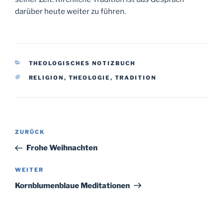
darüber heute weiter zu führen.
KATEGORIEN
THEOLOGISCHES NOTIZBUCH
SCHLAGWÖRTER
RELIGION
,
THEOLOGIE
,
TRADITION
Beitragsnavigation
Vorheriger
ZURÜCK
Beitrag
Frohe Weihnachten
Nächster
WEITER
Beitrag
Kornblumenblaue Meditationen