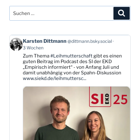
Suchen
Suche
nach:
Beitrag
Karsten Dittmann
@dittmann.bsky.social
von
3 Wochen
Karsten
Zum Thema
#Leihmutterschaft
gibt es einen
Dittmann
guten Beitrag im Podcast des SI der EKD
auf
„Empirisch informiert“ - von Anfang Juli und
Bluesky
damit unabhängig von der Spahn-Diskussion
ansehen
www.siekd.de/leihmuttersc...