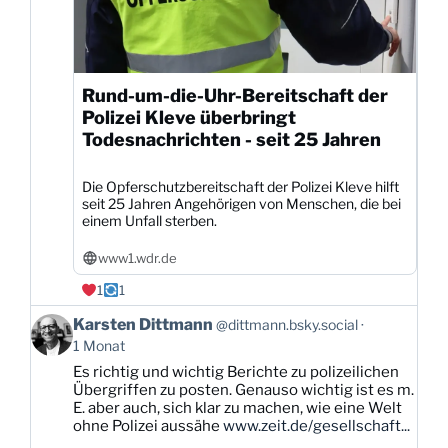
Rund-um-die-Uhr-Bereitschaft der
Polizei Kleve überbringt
Todesnachrichten - seit 25 Jahren
Die Opferschutzbereitschaft der Polizei Kleve hilft
seit 25 Jahren Angehörigen von Menschen, die bei
einem Unfall sterben.
www1.wdr.de
1
1
Beitrag
Karsten Dittmann
@dittmann.bsky.social
von
1 Monat
Karsten
Es richtig und wichtig Berichte zu polizeilichen
Dittmann
Übergriffen zu posten. Genauso wichtig ist es m.
auf
E. aber auch, sich klar zu machen, wie eine Welt
Bluesky
ohne Polizei aussähe
www.zeit.de/gesellschaft...
ansehen