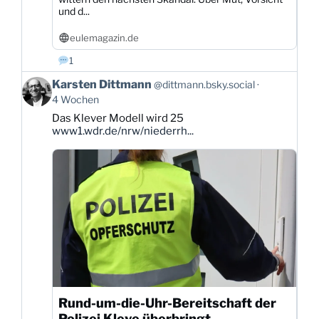
und d...
eulemagazin.de
1
Beitrag
Karsten Dittmann
@dittmann.bsky.social
von
4 Wochen
Karsten
Das Klever Modell wird 25
Dittmann
www1.wdr.de/nrw/niederrh...
auf
Bluesky
ansehen
Rund-um-die-Uhr-Bereitschaft der
Polizei Kleve überbringt