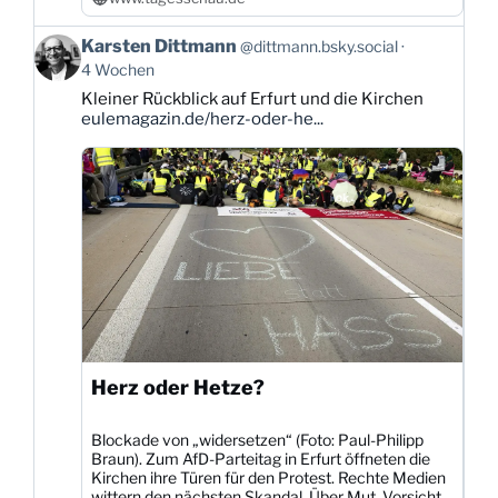
Beitrag
Karsten Dittmann
@dittmann.bsky.social
von
4 Wochen
Karsten
Kleiner Rückblick auf Erfurt und die Kirchen
Dittmann
eulemagazin.de/herz-oder-he...
auf
Bluesky
ansehen
Herz oder Hetze?
Blockade von „widersetzen“ (Foto: Paul-Philipp
Braun). Zum AfD-Parteitag in Erfurt öffneten die
Kirchen ihre Türen für den Protest. Rechte Medien
wittern den nächsten Skandal. Über Mut, Vorsicht