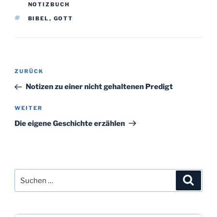
NOTIZBUCH
SCHLAGWÖRTER
BIBEL
,
GOTT
Beitragsnavigation
Vorheriger
ZURÜCK
Beitrag
Notizen zu einer nicht gehaltenen Predigt
Nächster
WEITER
Beitrag
Die eigene Geschichte erzählen
Suchen
Suche
nach: