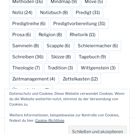
Methoden
(16)
Mindmap
(9)
Move
(5)
Notiz
(24)
Notizbuch
(8)
Predigt
(31)
Predigtreihe
(6)
Predigtvorbereitung
(31)
Prosa
(6)
Religion
(8)
Rhetorik
(11)
Sammeln
(8)
Scapple
(6)
Schleiermacher
(6)
Schreiben
(36)
Skizze
(8)
Tagebuch
(9)
Theologie
(7)
Tradition
(3)
Wittgenstein
(3)
Zeitmanagement
(4)
Zettelkasten
(12)
Überarbeitung
(3)
Datenschutz und Cookies: Diese Website verwendet Cookies. Wenn
du die Website weiterhin nutzt, stimmst du der Verwendung von
Cookies zu.
Weitere Informationen, beispielsweise zur Kontrolle von Cookies,
findest du hier:
Cookie-Richtlinie
Datenschutzerklärung
Stolz präsentiert von WordPress