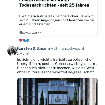
Todesnachrichten - seit 25 Jahren
Die Opferschutzbereitschaft der Polizei Kleve hilft
seit 25 Jahren Angehörigen von Menschen, die bei
einem Unfall sterben.
www1.wdr.de
1
1
Beitrag
Karsten Dittmann
@dittmann.bsky.social
von
1 Monat
Karsten
Es richtig und wichtig Berichte zu polizeilichen
Dittmann
Übergriffen zu posten. Genauso wichtig ist es m.
auf
E. aber auch, sich klar zu machen, wie eine Welt
Bluesky
ohne Polizei aussähe
www.zeit.de/gesellschaft...
ansehen