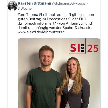
Beitrag
Karsten Dittmann
@dittmann.bsky.social
von
3 Wochen
Karsten
Zum Thema
#Leihmutterschaft
gibt es einen
Dittmann
guten Beitrag im Podcast des SI der EKD
auf
„Empirisch informiert“ - von Anfang Juli und
Bluesky
damit unabhängig von der Spahn-Diskussion
ansehen
www.siekd.de/leihmuttersc...