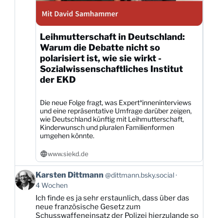
Leihmutterschaft in Deutschland:
Warum die Debatte nicht so
polarisiert ist, wie sie wirkt -
Sozialwissenschaftliches Institut
der EKD
Die neue Folge fragt, was Expert*inneninterviews
und eine repräsentative Umfrage darüber zeigen,
wie Deutschland künftig mit Leihmutterschaft,
Kinderwunsch und pluralen Familienformen
umgehen könnte.
www.siekd.de
Beitrag
Karsten Dittmann
@dittmann.bsky.social
von
4 Wochen
Karsten
Ich finde es ja sehr erstaunlich, dass über das
Dittmann
neue französische Gesetz zum
auf
Schusswaffeneinsatz der Polizei hierzulande so
Bluesky