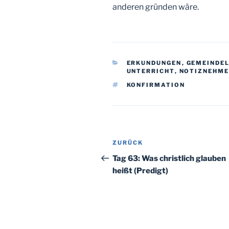
anderen gründen wäre.
KATEGORIEN
ERKUNDUNGEN
,
GEMEINDE
UNTERRICHT
,
NOTIZNEHM
SCHLAGWÖRTER
KONFIRMATION
Beitragsnavigation
Vorheriger
ZURÜCK
Beitrag
Tag 63: Was christlich glauben
heißt (Predigt)