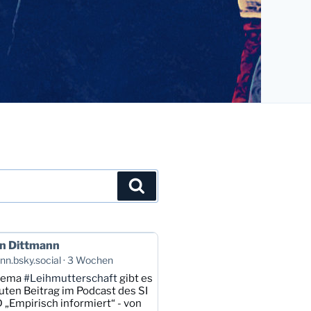
Suchen
n Dittmann
n.bsky.social
3 Wochen
hema
#Leihmutterschaft
gibt es
uten Beitrag im Podcast des SI
 „Empirisch informiert“ - von