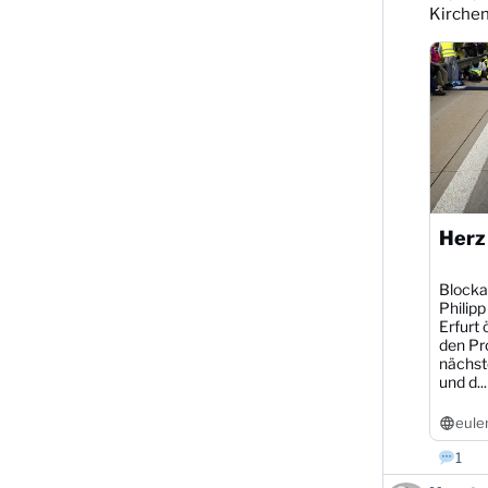
auf
Kirche
Bluesky
ansehen
Herz
Blocka
Philipp
Erfurt 
den Pr
nächst
und d...
eule
1