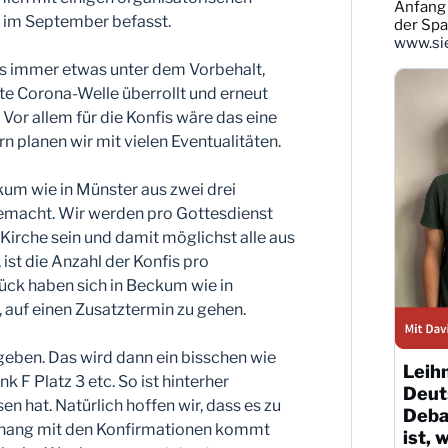
ansehen
Anfang 
im September befasst.
der Sp
www.sie
es immer etwas unter dem Vorbehalt,
ite Corona-Welle überrollt und erneut
Vor allem für die Konfis wäre das eine
rn planen wir mit vielen Eventualitäten.
ckum wie in Münster aus zwei drei
emacht. Wir werden pro Gottesdienst
 Kirche sein und damit möglichst alle aus
ist die Anzahl der Konfis pro
ück haben sich in Beckum wie in
, auf einen Zusatztermin zu gehen.
rgeben. Das wird dann ein bisschen wie
Leih
nk F Platz 3 etc. So ist hinterher
Deut
n hat. Natürlich hoffen wir, dass es zu
Debat
nhang mit den Konfirmationen kommt
ist, 