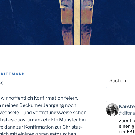
 DITTMANN
Suchen
k
nach:
ir hoffentlich Konfirmation feiern.
ich meinen Beckumer Jahrgang noch
Beitrag
Karste
von
 wechsele – und vertretungsweise schon
@dittman
Karsten
t ist es quasi umgekehrt: In Münster bin
Zum T
Dittmann
auf
einen g
re dann zur Konfirmation zur Christus-
Bluesky
der EKD
mich mit einigen organisatorischen