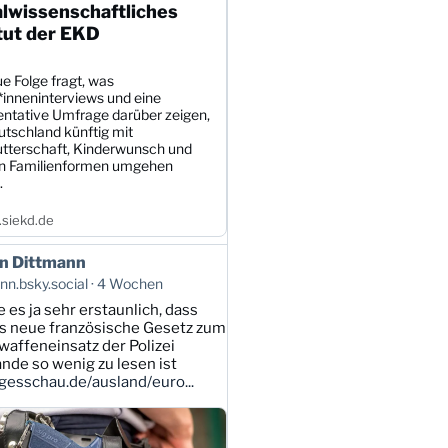
alwissenschaftliches
tut der EKD
e Folge fragt, was
*inneninterviews und eine
entative Umfrage darüber zeigen,
utschland künftig mit
tterschaft, Kinderwunsch und
en Familienformen umgehen
.
siekd.de
n Dittmann
n.bsky.social
4 Wochen
e es ja sehr erstaunlich, dass
s neue französische Gesetz zum
affeneinsatz der Polizei
ande so wenig zu lesen ist
esschau.de/ausland/euro...