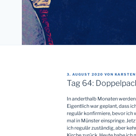
VERÖFFENTLICHT
3. AUGUST 2020
VON
KARSTEN
AM
Tag 64: Doppelpac
In anderthalb Monaten werden w
Eigentlich war geplant, dass 
regulär konfirmiere, bevor ich
mal in Münster einspringe. Jetz
ich regulär zuständig, aber keh
Kirche zurück. Heute habe ich 