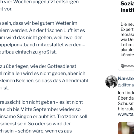
ach vier Wochen ungenutzt entsorgen
Sozi
t vor.
Insti
o sein, dass wir bei gutem Wetter im
Die neu
Expert
iern werden. An der frischen Luft ist es
repräs
m wird das nicht gehen, weil zwei der
wie De
Leihmu
Doppelpunktband mitgestaltet werden –
plural
fbau einfach zu groß ist.
könnte
www.
 zu überlegen, wie der Gottesdienst
 mit allen wird es nicht geben, aber ich
Beitrag
Karste
 kleinen Kelchen, so dass das Abendmahl
von
@dittman
ist.
Karsten
Ich find
Dittmann
auf
über da
ussichtlich nicht geben – es ist nicht
Bluesky
Schussw
ansehen
hierzul
e sich bis Mitte September wieder so
www.tag
nsame Singen erlaubt ist. Trotzdem soll
esdienst sein. So oder so wird der
h sein – schön wäre, wenn es aus