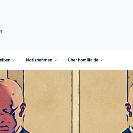
en
eiben
Notiznehmen
Über homilia.de