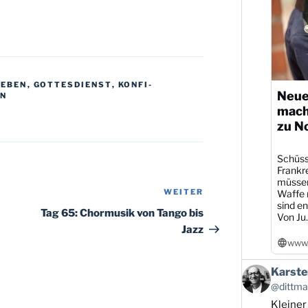
LEBEN
,
GOTTESDIENST
,
KONFI-
Neue
EN
mach
zu N
Schüsse
Frankre
müssen
WEITER
Nächster
Waffe r
sind en
Beitrag
Tag 65: Chormusik von Tango bis
Von Ju..
Jazz
www.
Beitrag
Karste
von
@dittman
Karsten
Kleiner
Dittmann