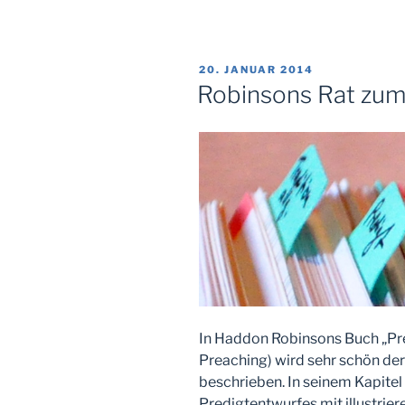
VERÖFFENTLICHT
20. JANUAR 2014
AM
Robinsons Rat zum
In Haddon Robinsons Buch „Predi
Preaching) wird sehr schön der
beschrieben. In seinem Kapitel
Predigtentwurfes mit illustrie