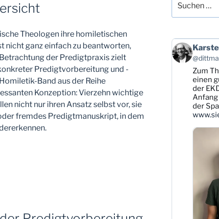
ersicht
nach:
tische Theologen ihre homiletischen
st nicht ganz einfach zu beantworten,
Beitrag
Karste
von
 Betrachtung der Predigtpraxis zielt
@dittman
Karsten
 konkreter Predigtvorbereitung und -
Zum T
Dittmann
auf
einen g
 Homiletik-Band aus der Reihe
Bluesky
der EKD
ressanten Konzeption: Vierzehn wichtige
ansehen
Anfang 
en nicht nur ihren Ansatz selbst vor, sie
der Sp
www.sie
 oder fremdes Predigtmanuskript, in dem
edererkennen.
der Predigtvorbereitung