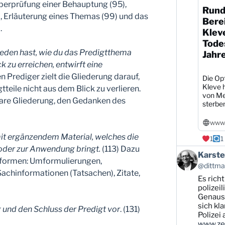
Überprüfung einer Behauptung (95),
Rund
, Erläuterung eines Themas (99) und das
Berei
.
Klev
Todes
eden hast, wie du das Predigtthema
Jahr
 zu erreichen, entwirft eine
n Prediger zielt die Gliederung darauf,
Die Opf
Kleve h
ile nicht aus dem Blick zu verlieren.
von Me
klare Gliederung, den Gedanken des
sterbe
www1
 mit ergänzendem Material, welches die
1
1
rt oder zur Anwendung bringt.
(113) Dazu
Beitrag
Karste
lformen: Umformulierungen,
von
@dittman
Karsten
Sachinformationen (Tatsachen), Zitate,
Es rich
Dittmann
auf
polizei
Bluesky
Genauso
ansehen
sich kl
ng und den Schluss der Predigt vor
. (131)
Polizei
www.zei