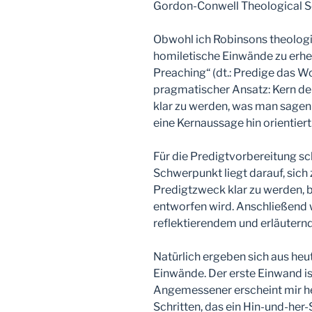
Gordon-Conwell Theological S
Obwohl ich Robinsons theologi
homiletische Einwände zu erheb
Preaching“ (dt.: Predige das Wo
pragmatischer Ansatz: Kern der
klar zu werden, was man sagen 
eine Kernaussage hin orientiert
Für die Predigtvorbereitung sc
Schwerpunkt liegt darauf, sich
Predigtzweck klar zu werden, b
entworfen wird. Anschließend w
reflektierendem und erläuternd
Natürlich ergeben sich aus heu
Einwände. Der erste Einwand ist,
Angemessener erscheint mir h
Schritten, das ein Hin-und-he