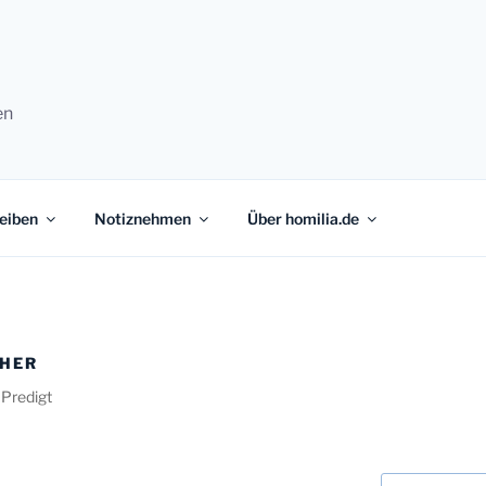
en
eiben
Notiznehmen
Über homilia.de
CHER
 Predigt
Suchen