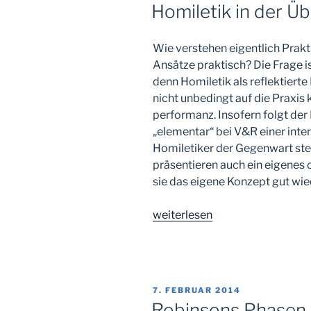
AM
Homiletik in der Üb
Wie verstehen eigentlich Prak
Ansätze praktisch? Die Frage i
denn Homiletik als reflektierte
nicht unbedingt auf die Praxis
performanz. Insofern folgt der
„elementar“ bei V&R einer inte
Homiletiker der Gegenwart stell
präsentieren auch ein eigenes
sie das eigene Konzept gut wi
„Homiletik
weiterlesen
in
der
Übersicht“
VERÖFFENTLICHT
7. FEBRUAR 2014
AM
Robinsons Phasen 