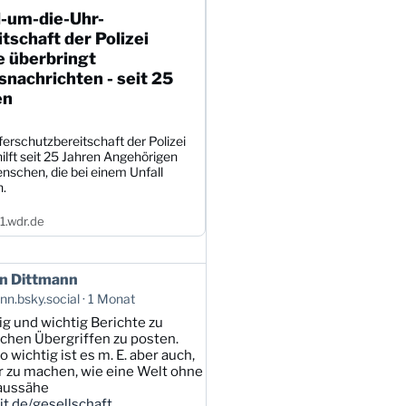
-um-die-Uhr-
tschaft der Polizei
e überbringt
nachrichten - seit 25
en
erschutzbereitschaft der Polizei
ilft seit 25 Jahren Angehörigen
nschen, die bei einem Unfall
n.
.wdr.de
n Dittmann
n.bsky.social
1 Monat
tig und wichtig Berichte zu
lichen Übergriffen zu posten.
 wichtig ist es m. E. aber auch,
ar zu machen, wie eine Welt ohne
 aussähe
t.de/gesellschaft...