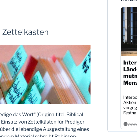
 Zettelkasten
Inter
Länd
mutm
Mens
Interpo
Aktion
vorgeg
Festna
ge das Wort“ (Originaltitel: Biblical
 Einsatz von Zettelkästen für Prediger
www.
 über die lebendige Ausgestaltung eines
rendem Material schreibt Robinson: