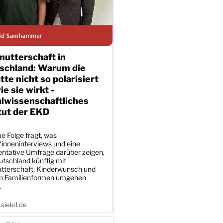
mutterschaft in
schland: Warum die
te nicht so polarisiert
wie sie wirkt -
alwissenschaftliches
tut der EKD
e Folge fragt, was
*inneninterviews und eine
entative Umfrage darüber zeigen,
utschland künftig mit
tterschaft, Kinderwunsch und
en Familienformen umgehen
.
siekd.de