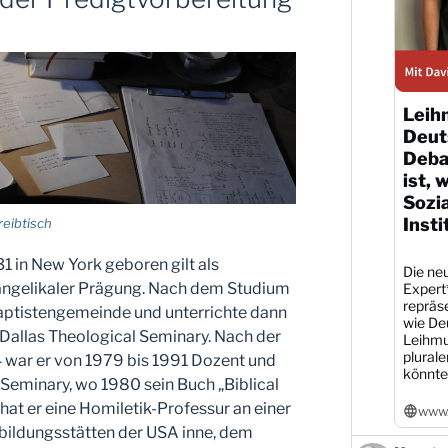
Leih
Deut
Debat
ist, 
Sozi
Insti
reibtisch
 in New York geboren gilt als
Die neu
vangelikaler Prägung. Nach dem Studium
Expert
repräs
Baptistengemeinde und unterrichte dann
wie De
Dallas Theological Seminary. Nach der
Leihmu
plural
 war er von 1979 bis 1991 Dozent und
könnte
Seminary, wo 1980 sein Buch „Biblical
hat er eine Homiletik-Professur an einer
www.
bildungsstätten der USA inne, dem