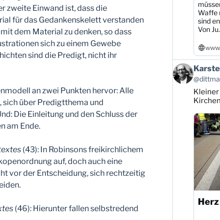
müssen
r zweite Einwand ist, dass die
Waffe r
erial für das Gedankenskelett verstanden
sind en
Von Ju..
 mit dem Material zu denken, so dass
ustrationen sich zu einem Gewebe
www.
ichten sind die Predigt, nicht ihr
Beitrag
Karste
von
@dittman
Karsten
nmodell an zwei Punkten hervor: Alle
Kleiner
Dittmann
auf
Kirche
, sich über Predigtthema und
Bluesky
nd: Die Einleitung und den Schluss der
ansehen
en am Ende.
textes
(43): In Robinsons freikirchlichem
ikopenordnung auf, doch auch eine
 vor der Entscheidung, sich rechtzeitig
eiden.
Herz
xtes
(46): Hierunter fallen selbstredend