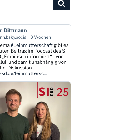
Suchen
n Dittmann
n.bsky.social
3 Wochen
hema
#Leihmutterschaft
gibt es
uten Beitrag im Podcast des SI
 „Empirisch informiert“ - von
Juli und damit unabhängig von
ahn-Diskussion
kd.de/leihmuttersc...