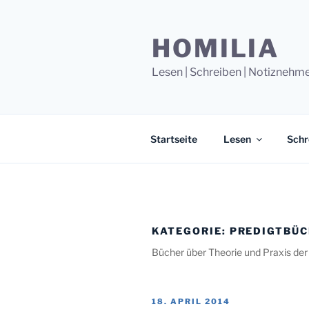
Zum
Inhalt
HOMILIA
springen
Lesen | Schreiben | Notiznehm
Startseite
Lesen
Schr
KATEGORIE:
PREDIGTBÜ
Bücher über Theorie und Praxis der
VERÖFFENTLICHT
18. APRIL 2014