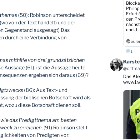
Blocka
Philipp
Erfurt 
tthemas
(50): Robinson unterscheidet
den Pr
(wovon der Text handelt) und der
nächst
und d...
en Gegenstand ausgesagt) Das
ren durch eine Verbindung von
eule
1
as mithilfe von drei grundsätzlichen
Beitrag
Karste
von
e Aussage (61), ist die Aussage heute
@dittman
Karsten
onsequenzen ergeben sich daraus (69)?
Das Kle
Dittmann
auf
www1.wd
Bluesky
digtzwecks
(86): Aus Text- und
ansehen
ung der biblischen Botschaft wird als
, wozu diese Botschaft dienen soll.
, wie das Predigtthema am besten
zweck zu erreichen
. (91) Robinson stellt
glichkeiten von Predigten vor: