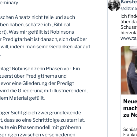
Beitrag
Karste
eminary.
von
@dittman
Karsten
Ich find
Dittmann
schen Ansatz nicht teile und auch
auf
über da
en haben, schätze ich „Biblical
Bluesky
Schussw
rt). Was mir gefällt ist Robinsons
ansehen
hierzul
www.tag
 Predigtarbeit ist danach, sich darüber
will, indem man seine Gedanken klar auf
.
hlägt Robinson zehn Phasen vor. Ein
 zuerst über Predigtthema und
evor eine Gliederung der Predigt
ird die Gliederung mit illustrierendem,
em Material gefüllt.
Neue
mach
tiger Sicht gleich zwei grundlegende
zu N
 dass so eine Schrittfolge zu starr ist.
eute ein Phasenmodell mit gröberen
Schüsse
r-Springen zwischen verschiedenen
Frankre