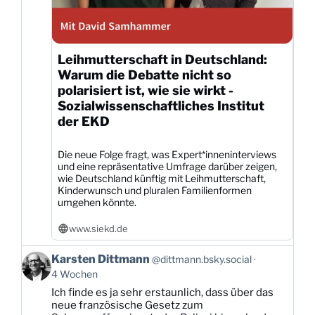
Leihmutterschaft in Deutschland:
Warum die Debatte nicht so
polarisiert ist, wie sie wirkt -
Sozialwissenschaftliches Institut
der EKD
Die neue Folge fragt, was Expert*inneninterviews
und eine repräsentative Umfrage darüber zeigen,
wie Deutschland künftig mit Leihmutterschaft,
Kinderwunsch und pluralen Familienformen
umgehen könnte.
www.siekd.de
Beitrag
Karsten Dittmann
@dittmann.bsky.social
von
4 Wochen
Karsten
Ich finde es ja sehr erstaunlich, dass über das
Dittmann
neue französische Gesetz zum
auf