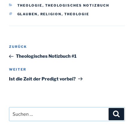
KATEGORIEN
THEOLOGIE
,
THEOLOGISCHES NOTIZBUCH
SCHLAGWÖRTER
GLAUBEN
,
RELIGION
,
THEOLOGIE
Beitragsnavigation
Vorheriger
ZURÜCK
Beitrag
Theologisches Notizbuch #1
Nächster
WEITER
Beitrag
Ist die Zeit der Predigt vorbei?
Suchen
Suche
nach: