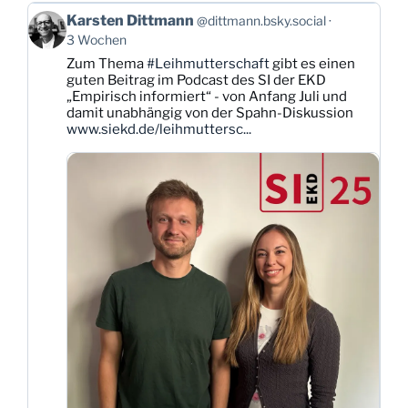
Beitrag
Karsten Dittmann
@dittmann.bsky.social
von
3 Wochen
Karsten
Zum Thema
#Leihmutterschaft
gibt es einen
Dittmann
guten Beitrag im Podcast des SI der EKD
auf
„Empirisch informiert“ - von Anfang Juli und
Bluesky
damit unabhängig von der Spahn-Diskussion
ansehen
www.siekd.de/leihmuttersc...