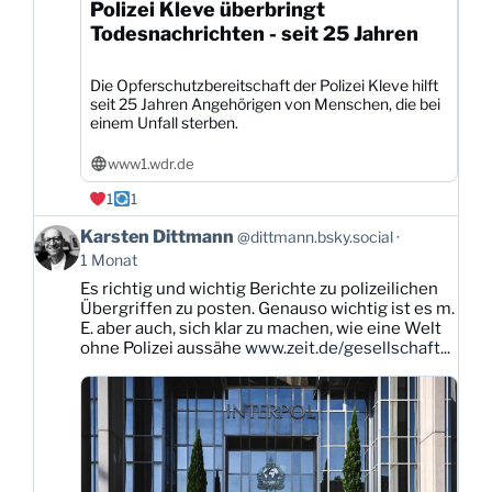
Polizei Kleve überbringt
Todesnachrichten - seit 25 Jahren
Die Opferschutzbereitschaft der Polizei Kleve hilft
seit 25 Jahren Angehörigen von Menschen, die bei
einem Unfall sterben.
www1.wdr.de
1
1
Beitrag
Karsten Dittmann
@dittmann.bsky.social
von
1 Monat
Karsten
Es richtig und wichtig Berichte zu polizeilichen
Dittmann
Übergriffen zu posten. Genauso wichtig ist es m.
auf
E. aber auch, sich klar zu machen, wie eine Welt
Bluesky
ohne Polizei aussähe
www.zeit.de/gesellschaft...
ansehen