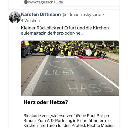
www.tagesschau.de
Beitrag
Karsten Dittmann
@dittmann.bsky.social
von
4 Wochen
Karsten
Kleiner Rückblick auf Erfurt und die Kirchen
Dittmann
eulemagazin.de/herz-oder-he...
auf
Bluesky
ansehen
Herz oder Hetze?
Blockade von „widersetzen“ (Foto: Paul-Philipp
Braun). Zum AfD-Parteitag in Erfurt öffneten die
Kirchen ihre Türen für den Protest. Rechte Medien