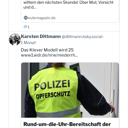
wittern den nächsten Skandal. Über Mut, Vorsicht
und d...
eulemagazin.de
1
Beitrag
Karsten Dittmann
@dittmann.bsky.social
von
1 Monat
Karsten
Das Klever Modell wird 25
Dittmann
www1.wdr.de/nrw/niederrh...
auf
Bluesky
ansehen
Rund-um-die-Uhr-Bereitschaft der