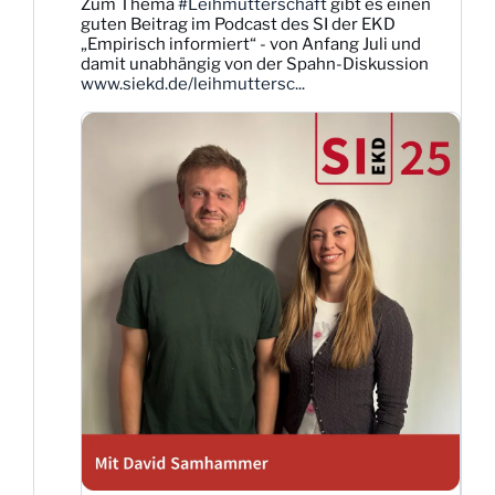
Zum Thema
#Leihmutterschaft
gibt es einen
Dittmann
guten Beitrag im Podcast des SI der EKD
auf
„Empirisch informiert“ - von Anfang Juli und
Bluesky
damit unabhängig von der Spahn-Diskussion
ansehen
www.siekd.de/leihmuttersc...