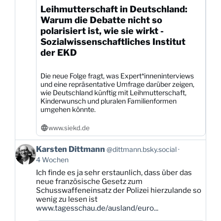
Leihmutterschaft in Deutschland:
Warum die Debatte nicht so
polarisiert ist, wie sie wirkt -
Sozialwissenschaftliches Institut
der EKD
Die neue Folge fragt, was Expert*inneninterviews
und eine repräsentative Umfrage darüber zeigen,
wie Deutschland künftig mit Leihmutterschaft,
Kinderwunsch und pluralen Familienformen
umgehen könnte.
www.siekd.de
Beitrag
Karsten Dittmann
@dittmann.bsky.social
von
4 Wochen
Karsten
Ich finde es ja sehr erstaunlich, dass über das
Dittmann
neue französische Gesetz zum
auf
Schusswaffeneinsatz der Polizei hierzulande so
Bluesky
wenig zu lesen ist
ansehen
www.tagesschau.de/ausland/euro...