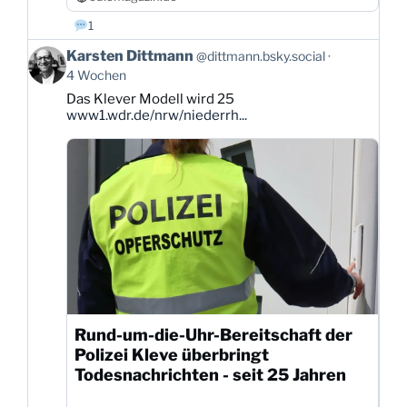
1
Beitrag
Karsten Dittmann
@dittmann.bsky.social
von
4 Wochen
Karsten
Das Klever Modell wird 25
Dittmann
www1.wdr.de/nrw/niederrh...
auf
Bluesky
ansehen
Rund-um-die-Uhr-Bereitschaft der
Polizei Kleve überbringt
Todesnachrichten - seit 25 Jahren