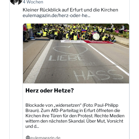
von
4 Wochen
Karsten
Kleiner Rückblick auf Erfurt und die Kirchen
Dittmann
eulemagazin.de/herz-oder-he...
auf
Bluesky
ansehen
Herz oder Hetze?
Blockade von „widersetzen“ (Foto: Paul-Philipp
Braun). Zum AfD-Parteitag in Erfurt öffneten die
Kirchen ihre Türen für den Protest. Rechte Medien
wittern den nächsten Skandal. Über Mut, Vorsicht
und d...
eulemagazin.de