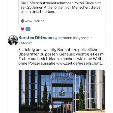
Die Opferschutzbereitschaft der Polizei Kleve hilft
seit 25 Jahren Angehörigen von Menschen, die bei
einem Unfall sterben.
www1.wdr.de
1
1
Beitrag
Karsten Dittmann
@dittmann.bsky.social
von
1 Monat
Karsten
Es richtig und wichtig Berichte zu polizeilichen
Dittmann
Übergriffen zu posten. Genauso wichtig ist es m.
auf
E. aber auch, sich klar zu machen, wie eine Welt
Bluesky
ohne Polizei aussähe
www.zeit.de/gesellschaft...
ansehen