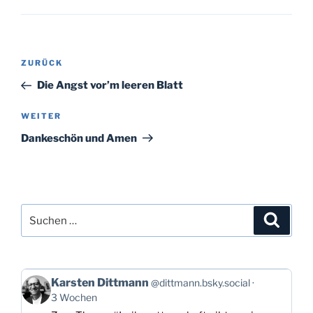
Beitragsnavigation
Vorheriger
ZURÜCK
Beitrag
Die Angst vor’m leeren Blatt
Nächster
WEITER
Beitrag
Dankeschön und Amen
Suchen
Suche
nach:
Beitrag
Karsten Dittmann
@dittmann.bsky.social
von
3 Wochen
Karsten