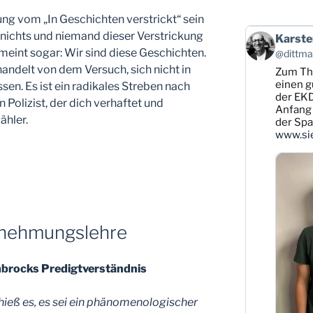
g vom „In Geschichten verstrickt“ sein
 nichts und niemand dieser Verstrickung
Beitrag
Karste
von
int sogar: Wir sind diese Geschichten.
@dittman
Karsten
andelt von dem Versuch, sich nicht in
Zum T
Dittmann
auf
einen g
sen. Es ist ein radikales Streben nach
Bluesky
der EKD
n Polizist, der dich verhaftet und
ansehen
Anfang 
ähler.
der Sp
www.sie
rnehmungslehre
brocks Predigtverständnis
hieß es, es sei ein phänomenologischer