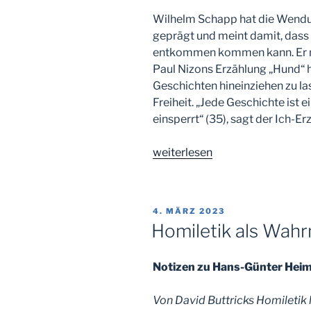
Wilhelm Schapp hat die Wendun
geprägt und meint damit, dass
entkommen kommen kann. Er me
Paul Nizons Erzählung „Hund“ h
Geschichten hineinziehen zu las
Freiheit. „Jede Geschichte ist ei
einsperrt“ (35), sagt der Ich-Erz
„Recherchieren
weiterlesen
und
Spuren
lesen“
VERÖFFENTLICHT
4. MÄRZ 2023
AM
Homiletik als Wah
Notizen zu Hans-Günter Heim
Von David Buttricks Homiletik 