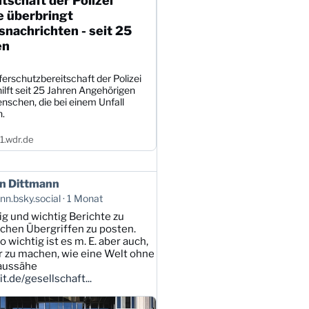
tschaft der Polizei
e überbringt
nachrichten - seit 25
en
erschutzbereitschaft der Polizei
ilft seit 25 Jahren Angehörigen
nschen, die bei einem Unfall
n.
.wdr.de
n Dittmann
n.bsky.social
1 Monat
tig und wichtig Berichte zu
lichen Übergriffen zu posten.
 wichtig ist es m. E. aber auch,
ar zu machen, wie eine Welt ohne
 aussähe
t.de/gesellschaft...