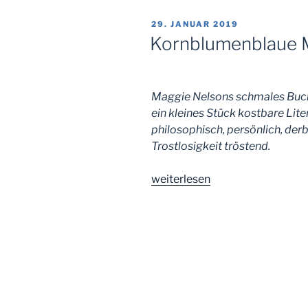
und
VERÖFFENTLICHT
29. JANUAR 2019
Prediger?“
AM
Kornblumenblaue 
Maggie Nelsons schmales Buch 
ein kleines Stück kostbare Lite
philosophisch, persönlich, derb
Trostlosigkeit tröstend.
„Kornblumenblaue
weiterlesen
Meditationen“