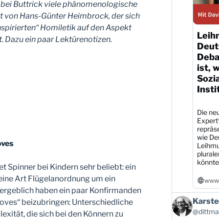
h bei Buttrick viele phänomenologische
t von Hans-Günter Heimbrock, der sich
spirierten“ Homiletik auf den Aspekt
Leih
 Dazu ein paar Lektürenotizen.
Deut
Debat
ist, 
Sozi
Insti
Die neu
Expert
repräs
wie De
oves
Leihmu
plural
könnte
t Spinner bei Kindern sehr beliebt: ein
 eine Art Flügelanordnung um ein
www.
 Vergeblich haben ein paar Konfirmanden
Beitrag
Karste
Moves“ beizubringen: Unterschiedliche
von
@dittman
exität, die sich bei den Könnern zu
Karsten