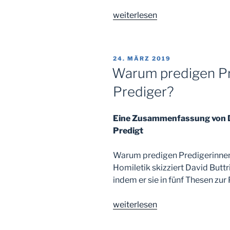
„Ein
weiterlesen
Gespräch
mit
sich
VERÖFFENTLICHT
24. MÄRZ 2019
selbst“
AM
Warum predigen Pr
Prediger?
Eine Zusammenfassung von Da
Predigt
Warum predigen Predigerinnen
Homiletik skizziert David Buttr
indem er sie in fünf Thesen zur
„Warum
weiterlesen
predigen
Predigerinnen