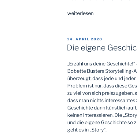
„Das
weiterlesen
Geschenk
der
Tradition“
VERÖFFENTLICHT
14. APRIL 2020
AM
Die eigene Geschic
„Erzähl uns deine Geschichte!“
Bobette Busters Storytelling-A
überzeugt, dass jede und jeder
Problem ist nur, dass diese Ges
zu viel von sich preiszugeben,
dass man nichts interessantes 
Geschichte dann künstlich aufb
keinen interessieren. Die „Story 
und die eigene Geschichte so z
geht es in „Story“.