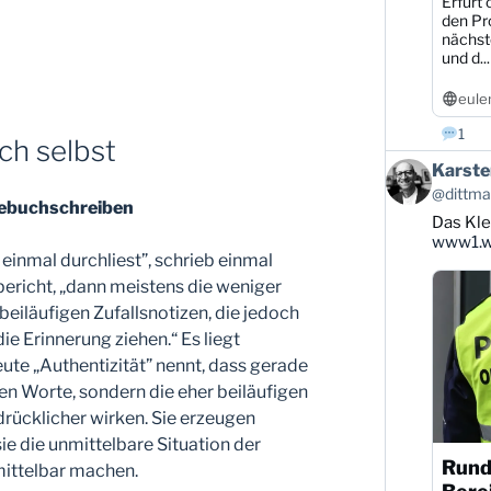
Erfurt 
den Pr
nächst
und d...
eule
1
ch selbst
Beitrag
Karste
von
@dittman
Karsten
gebuchschreiben
Das Kle
Dittmann
auf
www1.wd
inmal durchliest”, schrieb einmal
Bluesky
ansehen
ericht, „dann meistens die weniger
beiläufigen Zufallsnotizen, die jedoch
ie Erinnerung ziehen.“ Es liegt
te „Authentizität” nennt, dass gerade
ten Worte, sondern die eher beiläufigen
drücklicher wirken. Sie erzeugen
ie die unmittelbare Situation der
Rund
mittelbar machen.