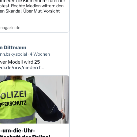
öffneten die Kirchen ihre Türen für
otest. Rechte Medien wittern den
en Skandal. Über Mut, Vorsicht
magazin.de
n Dittmann
n.bsky.social
4 Wochen
ver Modell wird 25
r.de/nrw/niederrh...
-um-die-Uhr-