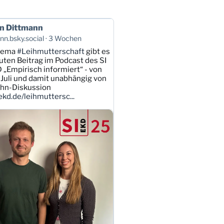
n Dittmann
n.bsky.social
3 Wochen
hema
#Leihmutterschaft
gibt es
uten Beitrag im Podcast des SI
 „Empirisch informiert“ - von
Juli und damit unabhängig von
ahn-Diskussion
kd.de/leihmuttersc...