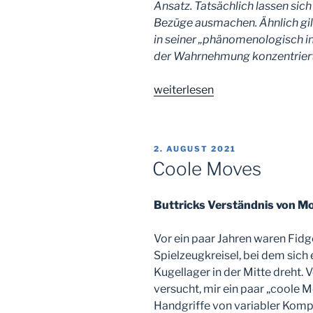
Ansatz. Tatsächlich lassen sic
Bezüge ausmachen. Ähnlich gil
in seiner „phänomenologisch in
der Wahrnehmung konzentriert.
„Homiletik
weiterlesen
als
Wahrnehmungslehre“
VERÖFFENTLICHT
2. AUGUST 2021
AM
Coole Moves
Buttricks Verständnis von M
Vor ein paar Jahren waren Fidge
Spielzeugkreisel, bei dem sich
Kugellager in der Mitte dreht.
versucht, mir ein paar „coole 
Handgriffe von variabler Kompl