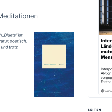
Meditationen
„Bluets“ ist
Inter
ratur: poetisch,
Länd
 und trotz
mutm
Mens
Interpo
Aktion
vorgeg
Festna
www.
SEITEN