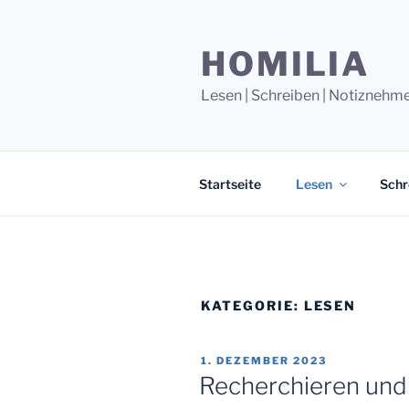
Zum
Inhalt
HOMILIA
springen
Lesen | Schreiben | Notiznehm
Startseite
Lesen
Schr
KATEGORIE:
LESEN
VERÖFFENTLICHT
1. DEZEMBER 2023
AM
Recherchieren und