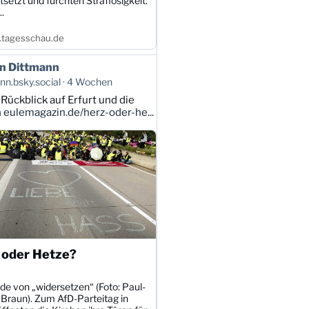
tsetzt und fürchten Straflosigkeit.
.
tagesschau.de
n Dittmann
n.bsky.social
4 Wochen
 Rückblick auf Erfurt und die
n
eulemagazin.de/herz-oder-he...
 oder Hetze?
de von „widersetzen“ (Foto: Paul-
 Braun). Zum AfD-Parteitag in