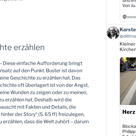
sind en
Von Ju..
www.
Beitrag
Karste
von
@dittman
Karsten
Kleiner
Dittmann
hte erzählen
auf
Kirche
Bluesky
ansehen
 – Diese einfache Aufforderung bringt
nsatz auf den Punkt. Buster ist davon
 eine Geschichte zu erzählen hat. Das
chichte oft überlagert ist von der Angst,
 seine Wunden zu zeigen oder zu meinen,
zu erzählen hat. Deshalb wird die
auscht mit Fakten und Details, die
Herz
hinter der Story“ (S. 65 ff) freizulegen,
u erzählen, dass die Welt zuhört – darum
Blocka
Philipp