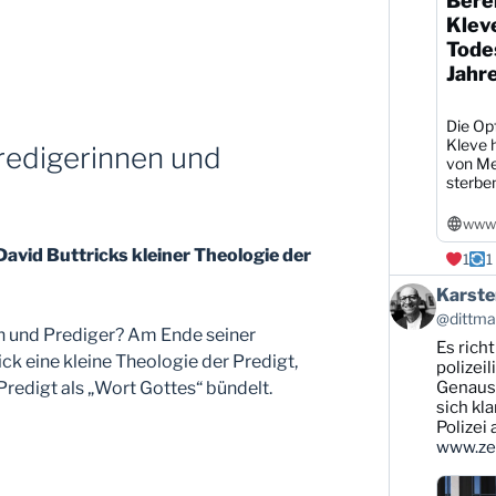
Berei
Klev
Todes
Jahr
Die Opf
Kleve h
edigerinnen und
von Me
sterbe
www1
vid Buttricks kleiner Theologie der
1
1
Beitrag
Karste
von
@dittman
Karsten
 und Prediger? Am Ende seiner
Es rich
Dittmann
ick eine kleine Theologie der Predigt,
auf
polizei
Bluesky
 Predigt als „Wort Gottes“ bündelt.
Genauso
ansehen
sich kl
Polizei
www.zei