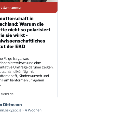
mutterschaft in
schland: Warum die
te nicht so polarisiert
wie sie wirkt -
alwissenschaftliches
tut der EKD
e Folge fragt, was
*inneninterviews und eine
entative Umfrage darüber zeigen,
utschland künftig mit
tterschaft, Kinderwunsch und
en Familienformen umgehen
.
siekd.de
n Dittmann
n.bsky.social
4 Wochen