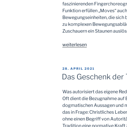
faszinierenden Fingerchoreogra
Funktion erfüllen „Moves“ auch 
Bewegungseinheiten, die sich 
zu komplexen Bewegungsabläuf
Zuschauern ein Staunen auslös
„Coole
weiterlesen
Moves“
VERÖFFENTLICHT
28. APRIL 2021
AM
Das Geschenk der 
Was autorisiert das eigene Rede
Oft dient die Bezugnahme auf B
dogmatischen Aussagen und mor
das in Frage: Christliches Lebe
ohne einen Begriff von Autorit
Tradition eine normative Kraft