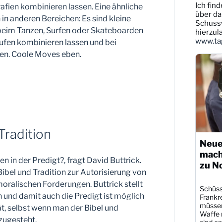
Ich find
Dittmann
fien kombinieren lassen. Eine ähnliche
auf
über da
in anderen Bereichen: Es sind kleine
Bluesky
Schussw
beim Tanzen, Surfen oder Skateboarden
ansehen
hierzul
www.tag
en kombinieren lassen und bei
en. Coole Moves eben.
Tradition
Neue
mach
n in der Predigt?, fragt David Buttrick.
zu N
ibel und Tradition zur Autorisierung von
alischen Forderungen. Buttrick stellt
Schüsse
n und damit auch die Predigt ist möglich
Frankre
müssen
ät, selbst wenn man der Bibel und
Waffe r
 zugesteht.