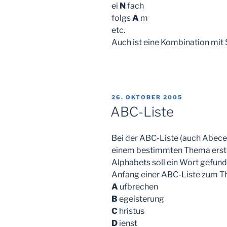
ei
N
fach
folgs
A
m
etc.
Auch ist eine Kombination mit 
VERÖFFENTLICHT
26. OKTOBER 2005
AM
ABC-Liste
Bei der ABC-Liste (auch Abeced
einem bestimmten Thema erste
Alphabets soll ein Wort gefun
Anfang einer ABC-Liste zum T
A
ufbrechen
B
egeisterung
C
hristus
D
ienst