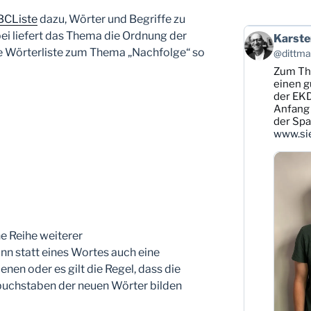
BCListe
dazu, Wörter und Begriffe zu
i liefert das Thema die Ordnung der
Beitrag
Karste
von
ne Wörterliste zum Thema „Nachfolge“ so
@dittman
Karsten
Zum T
Dittmann
auf
einen g
Bluesky
der EKD
ansehen
Anfang 
der Sp
www.sie
ne Reihe weiterer
nn statt eines Wortes auch eine
en oder es gilt die Regel, dass die
buchstaben der neuen Wörter bilden