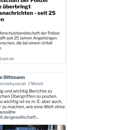
tschaft der Polizei
e überbringt
nachrichten - seit 25
en
erschutzbereitschaft der Polizei
ilft seit 25 Jahren Angehörigen
nschen, die bei einem Unfall
n.
.wdr.de
n Dittmann
n.bsky.social
1 Monat
tig und wichtig Berichte zu
lichen Übergriffen zu posten.
 wichtig ist es m. E. aber auch,
ar zu machen, wie eine Welt ohne
 aussähe
t.de/gesellschaft...