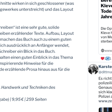
Berei
chnitte wirken in sich geschlossener (was
Klev
gewerkes unterstreicht) und das Layout
Todes
Jahr
reiben“ ist eine sehr gute, solide
Die Opf
Kleve h
reiben erzählender Texte. Aufbau, Layout
von Me
g machen das Buch auch zu einem guten
sterbe
ich ausdrücklich an Anfänger wendet,
www1
Schreiber ein Blick in das Buch.
alten einen guten Einblick in das Thema
1
1
nspirierende Hinweise für die
Beitrag
Karste
de erzählende Prosa hinaus aus für die
von
@dittman
Karsten
Es rich
Dittmann
auf
polizei
en. Handwerk und Techniken des
Bluesky
Genauso
ansehen
sich kl
Polizei
e) | 9,95 € | 259 Seiten
www.zei