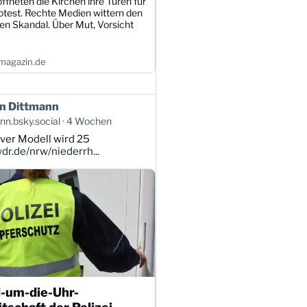
öffneten die Kirchen ihre Türen für
otest. Rechte Medien wittern den
en Skandal. Über Mut, Vorsicht
magazin.de
n Dittmann
n.bsky.social
4 Wochen
ver Modell wird 25
r.de/nrw/niederrh...
-um-die-Uhr-