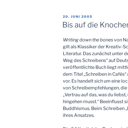
VERÖFFENTLICHT
20. JUNI 2005
AM
Bis auf die Knoche
Writing down the bones
von Na
gilt als Klassiker der Kreativ-S
Literatur. Das zunächst unter d
Weg des Schreibens“ auf Deut
veröffentlichte Buch liegt mitt
dem Titel „Schreiben in Cafés“
vor. Es handelt sich um eine 
von Schreibempfehlungen, die
„Vertrau auf das, was du liebst,
hingehen musst.“ Beeinflusst 
Buddhismus. Beim Schreiben „bi
ihres Ansatzes.