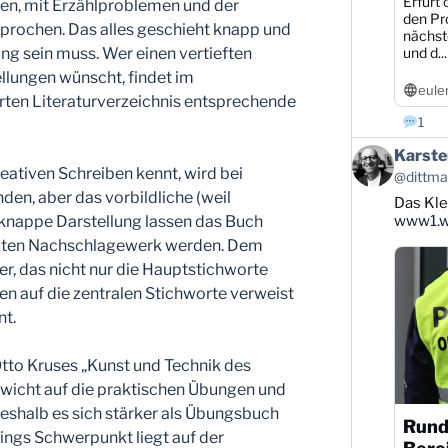
Erfurt 
, mit Erzählproblemen und der
den Pr
prochen. Das alles geschieht knapp und
nächst
und d...
rung sein muss. Wer einen vertieften
llungen wünscht, findet im
eule
rten Literaturverzeichnis entsprechende
1
Beitrag
Karste
von
ativen Schreiben kennt, wird bei
@dittman
Karsten
nden, aber das vorbildliche (weil
Das Kle
Dittmann
auf
www1.wd
 knappe Darstellung lassen das Buch
Bluesky
tzten Nachschlagewerk werden. Dem
ansehen
er, das nicht nur die Hauptstichworte
n auf die zentralen Stichworte verweist
nt.
Otto Kruses „Kunst und Technik des
ewicht auf die praktischen Übungen und
weshalb es sich stärker als Übungsbuch
Rund
ings Schwerpunkt liegt auf der