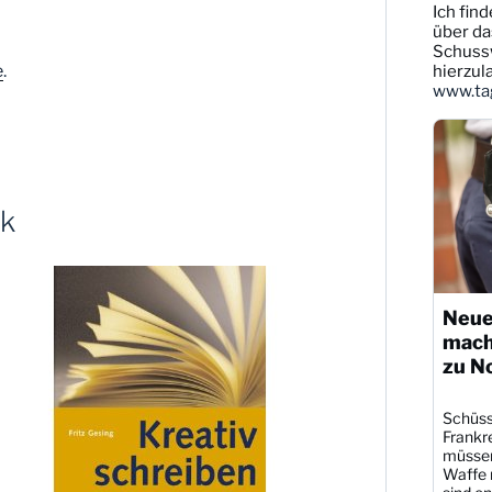
Ich find
Dittmann
auf
über da
Bluesky
Schussw
ansehen
e
.
hierzul
www.tag
rk
Neue
mach
zu N
Schüsse
Frankre
müssen
Waffe r