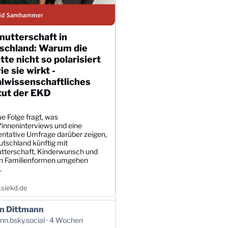
mutterschaft in
schland: Warum die
te nicht so polarisiert
wie sie wirkt -
alwissenschaftliches
tut der EKD
e Folge fragt, was
*inneninterviews und eine
entative Umfrage darüber zeigen,
utschland künftig mit
tterschaft, Kinderwunsch und
en Familienformen umgehen
.
siekd.de
n Dittmann
n.bsky.social
4 Wochen