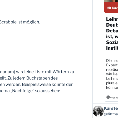
Leih
Scrabble ist möglich.
Deut
Debat
ist, 
Sozi
Insti
Die neu
Expert
repräs
arium) wird eine Liste mit Wörtern zu
wie De
llt. Zu jedem Buchstaben des
Leihmu
plural
den werden. Beispielsweise könnte der
könnte
hema „Nachfolge“ so aussehen:
www.
Beitrag
Karste
von
@dittman
Karsten