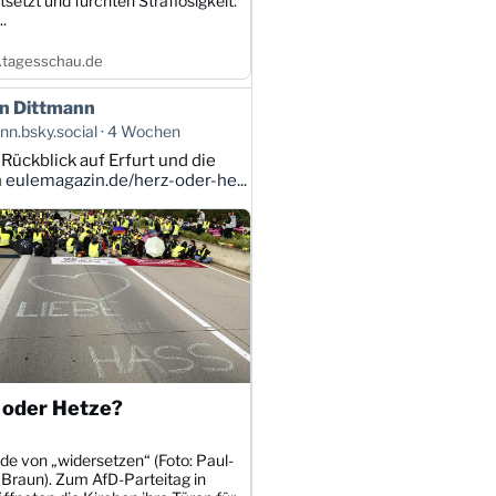
tsetzt und fürchten Straflosigkeit.
.
tagesschau.de
n Dittmann
n.bsky.social
4 Wochen
 Rückblick auf Erfurt und die
n
eulemagazin.de/herz-oder-he...
 oder Hetze?
de von „widersetzen“ (Foto: Paul-
 Braun). Zum AfD-Parteitag in