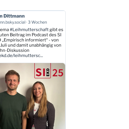
n Dittmann
n.bsky.social
3 Wochen
hema
#Leihmutterschaft
gibt es
uten Beitrag im Podcast des SI
 „Empirisch informiert“ - von
Juli und damit unabhängig von
ahn-Diskussion
kd.de/leihmuttersc...