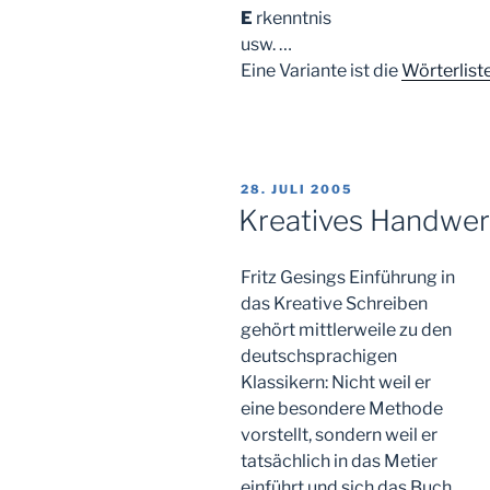
E
rkenntnis
usw. …
Eine Variante ist die
Wörterlist
VERÖFFENTLICHT
28. JULI 2005
AM
Kreatives Handwe
Fritz Gesings Einführung in
das Kreative Schreiben
gehört mittlerweile zu den
deutschsprachigen
Klassikern: Nicht weil er
eine besondere Methode
vorstellt, sondern weil er
tatsächlich in das Metier
einführt und sich das Buch