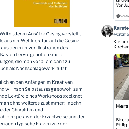
sind en
Von Ju..
www.
Beitrag
Karste
von
riter, deren Ansätze Gesing vorstellt,
@dittman
Karsten
e aus der Weltliteratur, auf die Gesing
Kleiner
Dittmann
auf
Kirche
aus denen er zur Illustration des
Bluesky
en Kästen hervorgehoben sind die
ansehen
ungen, die man vor allem dann zu
Buch als Nachschlagewerk nutzt.
lich an den Anfänger im Kreativen
nd will nach Selbstaussage sowohl zum
ende Lektüre eines Workshops geeignet
 man ohne weiteres zustimmen: In zehn
Herz
ze der Charakter- und
ählperspektive, der Erzählweise und der
Blocka
en auch typische Fragen wie der
Philipp