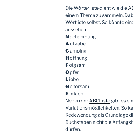
Die Wörterliste dient wie die
A
einem Thema zu sammeln. Dabe
Wörtliste selbst. So könnte ei
aussehen:
N
achahmung
A
ufgabe
C
amping
H
offnung
F
olgsam
O
pfer
L
iebe
G
ehorsam
E
infach
Neben der
ABCListe
gibt es ei
Variationsmöglichkeiten. So ka
Redewendung als Grundlage dien
Buchstaben nicht die Anfangs
dürfen.