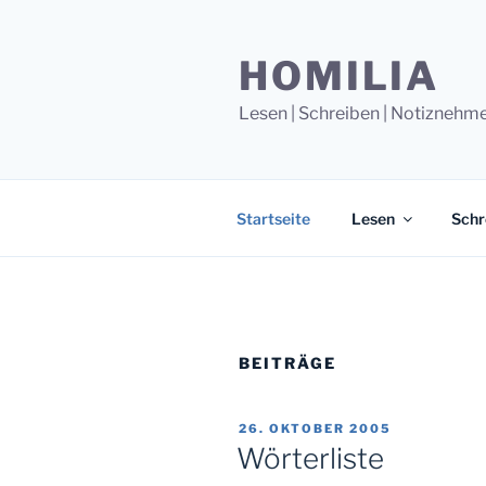
Zum
Inhalt
HOMILIA
springen
Lesen | Schreiben | Notiznehm
Startseite
Lesen
Schr
BEITRÄGE
VERÖFFENTLICHT
26. OKTOBER 2005
AM
Wörterliste