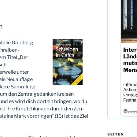
n
talie Goldberg
Inter
chreiben-
Länd
em Titel „Der
mutm
sch
Mens
lerweile unter
 als Neuauflage
Interpo
lockere Sammlung
Aktion
 um den Zentralgedanken kreisen
vorgeg
Festna
 und es wird dich dorthin bringen, wo du
sind ihre Empfehlungen durch den Zen-
www.
s ins Mark vordringen“ (16) ist das Ziel
SEITEN