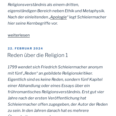
Religionsverständnis als einem dritten,
eigenständigen Bereich neben Ethik und Metaphysik.
Nach der einleitenden „
Apologie
“ legt Schleiermacher
hier seine Kernbegriffe vor.
„Reden
weiterlesen
über
die
VERÖFFENTLICHT
22. FEBRUAR 2024
AM
Religion
Reden über die Religion 1
2“
1799 wendet sich Friedrich Schleiermacher anonym
mit fünf „Reden“ an gebildete Religionskritiker.
Eigentlich sind es keine Reden, sondern fünf Kapitel
einer Abhandlung oder eines Essays über ein
frühromantisches Religionsverständnis. Erst gut vier
Jahre nach der ersten Veröffentlichung hat
Schleiermacher offen zugegeben, der Autor der Reden
zu sein. In den Jahren danach hat es mehrere