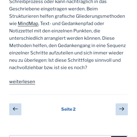
Schreibprozess oder kann nachträglich in das
Geschriebene eingetragen werden. Beim
Strukturieren helfen grafische Gliederungsmethoden
wie
MindMap
, Text- und Gedankenpfad oder
Notizzettel mit den einzelnen Punkten, die
unterschiedlich arrangiert werden können. Diese
Methoden helfen, den Gedankengang in eine Sequenz
einzelner Schritte aufzuteilen und sich immer wieder
neu zu überlegen: Ist diese Schrittfolge sinnvoll und
nachvollziehbar bzw. ist sie es noch?
„Strukturieren“
weiterlesen
Seitennummerierung
Vorherige
Näch
Seite
2
Seite
Seit
der
Beiträge