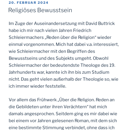
die
VERÖFFENTLICHT
20. FEBRUAR 2024
AM
Religion
Religiöses Bewusstsein
1“
Im Zuge der Auseinandersetzung mit David Buttrick
habe ich mir nach vielen Jahren Friedrich
Schleiermachers „Reden über die Religion“ wieder
einmal vorgenommen. Mich hat dabei v.a. interessiert,
wie Schleiermacher mit den Begriffen des
Bewusstseins und des Subjekts umgeht. Obwohl
Schleiermacher der bedeutendste Theologe des 19.
Jahrhunderts war, kannte ich ihn bis zum Studium
nicht. Das geht vielen außerhalb der Theologie so, wie
ich immer wieder feststelle.
Vor allem das Frühwerk „Über die Religion. Reden an
die Gebildeten unter ihren Verächtern“ hat mich
damals angesprochen. Seitdem ging es mir dabei wie
bei einem vor Jahren gelesenen Roman, mit dem sich
eine bestimmte Stimmung verbindet, ohne dass ich