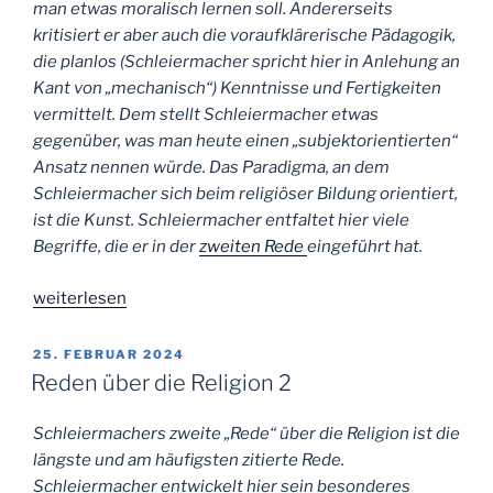
man etwas moralisch lernen soll. Andererseits
kritisiert er aber auch die voraufklärerische Pädagogik,
die planlos (Schleiermacher spricht hier in Anlehung an
Kant von „mechanisch“) Kenntnisse und Fertigkeiten
vermittelt. Dem stellt Schleiermacher etwas
gegenüber, was man heute einen „subjektorientierten“
Ansatz nennen würde. Das Paradigma, an dem
Schleiermacher sich beim religiöser Bildung orientiert,
ist die Kunst. Schleiermacher entfaltet hier viele
Begriffe, die er in der
zweiten Rede
eingeführt hat.
„Reden
weiterlesen
über
die
VERÖFFENTLICHT
25. FEBRUAR 2024
AM
Religion
Reden über die Religion 2
3“
Schleiermachers zweite „Rede“ über die Religion ist die
längste und am häufigsten zitierte Rede.
Schleiermacher entwickelt hier sein besonderes