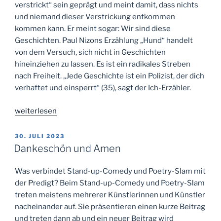
verstrickt“ sein geprägt und meint damit, dass nichts
und niemand dieser Verstrickung entkommen
kommen kann. Er meint sogar: Wir sind diese
Geschichten. Paul Nizons Erzählung „Hund“ handelt
von dem Versuch, sich nicht in Geschichten
hineinziehen zu lassen. Es ist ein radikales Streben
nach Freiheit. „Jede Geschichte ist ein Polizist, der dich
verhaftet und einsperrt“ (35), sagt der Ich-Erzähler.
„Recherchieren
weiterlesen
und
Spuren
VERÖFFENTLICHT
30. JULI 2023
AM
lesen“
Dankeschön und Amen
Was verbindet Stand-up-Comedy und Poetry-Slam mit
der Predigt? Beim Stand-up-Comedy und Poetry-Slam
treten meistens mehrerer Künstlerinnen und Künstler
nacheinander auf. Sie präsentieren einen kurze Beitrag
und treten dann ab und ein neuer Beitrag wird