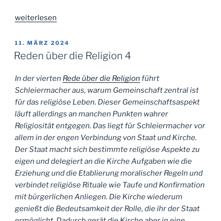
„Reden
weiterlesen
über
die
VERÖFFENTLICHT
11. MÄRZ 2024
AM
Religion
Reden über die Religion 4
5“
In der vierten
Rede über die Religion
führt
Schleiermacher aus, warum Gemeinschaft zentral ist
für das religiöse Leben. Dieser Gemeinschaftsaspekt
läuft allerdings an manchen Punkten wahrer
Religiosität entgegen. Das liegt für Schleiermacher vor
allem in der engen Verbindung von Staat und Kirche.
Der Staat macht sich bestimmte religiöse Aspekte zu
eigen und delegiert an die Kirche Aufgaben wie die
Erziehung und die Etablierung moralischer Regeln und
verbindet religiöse Rituale wie Taufe und Konfirmation
mit bürgerlichen Anliegen. Die Kirche wiederum
genießt die Bedeutsamkeit der Rolle, die ihr der Staat
ermöglicht. Dadurch gerät die Kirche aber in eine