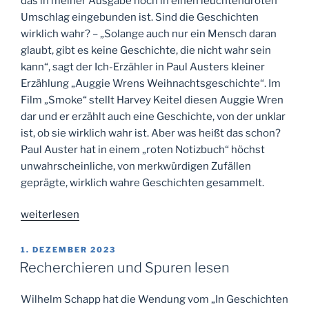
das in meiner Ausgabe noch in einen leuchtendroten
Umschlag eingebunden ist. Sind die Geschichten
wirklich wahr? – „Solange auch nur ein Mensch daran
glaubt, gibt es keine Geschichte, die nicht wahr sein
kann“, sagt der Ich-Erzähler in Paul Austers kleiner
Erzählung „Auggie Wrens Weihnachtsgeschichte“. Im
Film „Smoke“ stellt Harvey Keitel diesen Auggie Wren
dar und er erzählt auch eine Geschichte, von der unklar
ist, ob sie wirklich wahr ist. Aber was heißt das schon?
Paul Auster hat in einem „roten Notizbuch“ höchst
unwahrscheinliche, von merkwürdigen Zufällen
geprägte, wirklich wahre Geschichten gesammelt.
„Das
weiterlesen
rote
Notizbuch“
VERÖFFENTLICHT
1. DEZEMBER 2023
AM
Recherchieren und Spuren lesen
Wilhelm Schapp hat die Wendung vom „In Geschichten