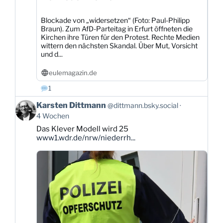
Blockade von „widersetzen“ (Foto: Paul-Philipp
Braun). Zum AfD-Parteitag in Erfurt öffneten die
Kirchen ihre Türen für den Protest. Rechte Medien
wittern den nächsten Skandal. Über Mut, Vorsicht
und d...
eulemagazin.de
1
Beitrag
Karsten Dittmann
@dittmann.bsky.social
von
4 Wochen
Karsten
Das Klever Modell wird 25
Dittmann
www1.wdr.de/nrw/niederrh...
auf
Bluesky
ansehen