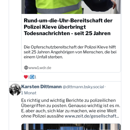
Rund-um-die-Uhr-Bereitschaft der
Polizei Kleve überbringt
Todesnachrichten - seit 25 Jahren
Die Opferschutzbereitschaft der Polizei Kleve hilft
seit 25 Jahren Angehörigen von Menschen, die bei
einem Unfall sterben.
www1.wdr.de
1
1
Beitrag
Karsten Dittmann
@dittmann.bsky.social
von
1 Monat
Karsten
Es richtig und wichtig Berichte zu polizeilichen
Dittmann
Übergriffen zu posten. Genauso wichtig ist es m.
auf
E. aber auch, sich klar zu machen, wie eine Welt
Bluesky
ohne Polizei aussähe
www.zeit.de/gesellschaft...
ansehen