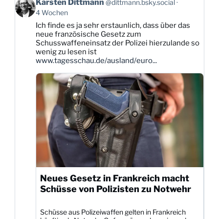
Beitrag
Karsten Dittmann
@dittmann.bsky.social
von
4 Wochen
Karsten
Ich finde es ja sehr erstaunlich, dass über das
Dittmann
neue französische Gesetz zum
auf
Schusswaffeneinsatz der Polizei hierzulande so
Bluesky
wenig zu lesen ist
ansehen
www.tagesschau.de/ausland/euro...
Neues Gesetz in Frankreich macht
Schüsse von Polizisten zu Notwehr
Schüsse aus Polizeiwaffen gelten in Frankreich