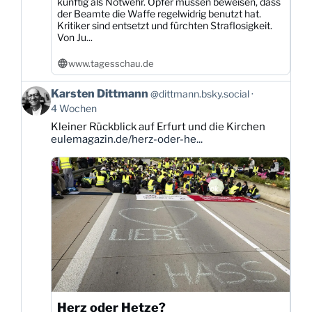
künftig als Notwehr. Opfer müssen beweisen, dass
der Beamte die Waffe regelwidrig benutzt hat.
Kritiker sind entsetzt und fürchten Straflosigkeit.
Von Ju...
www.tagesschau.de
Beitrag
Karsten Dittmann
@dittmann.bsky.social
von
4 Wochen
Karsten
Kleiner Rückblick auf Erfurt und die Kirchen
Dittmann
eulemagazin.de/herz-oder-he...
auf
Bluesky
ansehen
Herz oder Hetze?