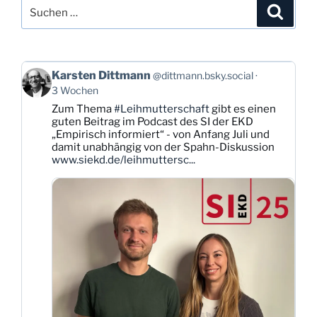
Suchen
Suche
nach:
Beitrag
Karsten Dittmann
@dittmann.bsky.social
von
3 Wochen
Karsten
Zum Thema
#Leihmutterschaft
gibt es einen
Dittmann
guten Beitrag im Podcast des SI der EKD
auf
„Empirisch informiert“ - von Anfang Juli und
Bluesky
damit unabhängig von der Spahn-Diskussion
ansehen
www.siekd.de/leihmuttersc...